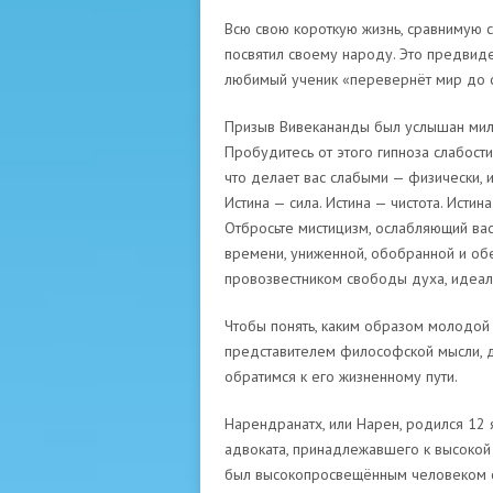
Всю свою короткую жизнь, сравнимую 
посвятил своему народу. Это предвиде
любимый ученик «перевернёт мир до с
Призыв Вивекананды был услышан милл
Пробудитесь от этого гипноза слабости
что делает вас слабыми — физически, 
Истина — сила. Истина — чистота. Исти
Отбросьте мистицизм, ослабляющий вас
времени, униженной, обобранной и обе
провозвестником свободы духа, идеал
Чтобы понять, каким образом молодой
представителем философской мысли, 
обратимся к его жизненному пути.
Нарендранатх, или Нарен, родился 12 
адвоката, принадлежавшего к высокой 
был высокопросвещённым человеком с