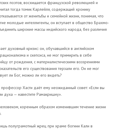
итских поэтов, восхищается французской революцией и
читал тогда томик Карлейля, содержащий хронику
тказывается от женитьбы и семейной жизни, понимая, что
огие молодые интеллигенты, он вступает в общество Брахмо-
бъединить широкие массы индийского народа, без различия
ет духовный кризис: он, обучавшийся в английском
ационализма и скепсиса, не мог примирить в себе
ийцу от рождения, с материалистическими воззрениями
оказательств его существования терзали его. Он не мог
твует ли Бог, можно ли его видеть?
профессор Хасти даёт ему неожиданный совет: «Если вы
ми духа — навестите Рамакришну».
 человеком, коренным образом изменившим течение жизни
.
ишь полуграмотный жрец при храме богини Кали в