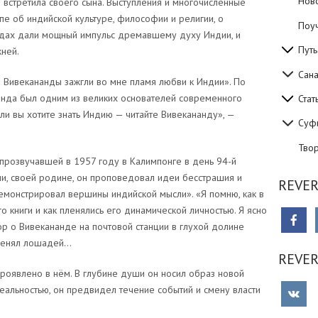
Нов
встретила своего сына. Выступления и многочисленные
е об индийской культуре, философии и религии, о
Поуч
ждах дали мощный импульс дремавшему духу Индии, и
Путь
жней.
Сан
 Вивекананды зажгли во мне пламя любви к Индии». По
нда был одним из великих основателей современного
Стат
ли вы хотите знать Индию — читайте Вивекананду», —
Суф
Тво
прозвучавшей в 1957 году в Калимпонге в день 94-й
ии, своей родине, он проповедовал идеи бесстрашия и
REVER
емонстрировал вершины индийской мысли». «Я помню, как в
го книги и как пленялись его динамической личностью. Я ясно
р о Вивекананде на почтовой станции в глухой долине
 менял лошадей…
REVE
роявлено в нём. В глубине души он носил образ новой
альностью, он предвидел течение событий и смену власти