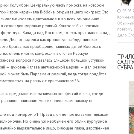
рики Колумбом. Центральную часть помоста, на котором
08.08.
нтский трон кардинала Гиббона, открывавшего конгресс. Это
Коммент
 символизировать центральное и во всех отношениях
Обычный 
в созвездии мировых религий. Конгресс был призван
поэтому 
сфере духа Запада над Востоком, то есть христианства над
дело. Ег
ями. Диалог виделся как проповедь заблудшим, как
его брата», как приобщение наивных детей Востока к
огих, очень многих конфессий, включая Русскую
ТРИЛО
становка вопроса показалась слишком большой уступкой
САДГ
СУБР
кий — духовный глава англиканской церкви — дал резкую
кой может быть Парламент религий, ведь тогда придётся
ссматриваться на равных с христианством?!»
лись представители различных конфессий и сект, среди
м, раввинов внимание многих привлекает никому не
сле под номером 31. Правда, он не представляет никакой
полномочий. Но очень уж необычен его облик: пурпурное
звычайно выразительное лицо, сияющие глаза, царственная