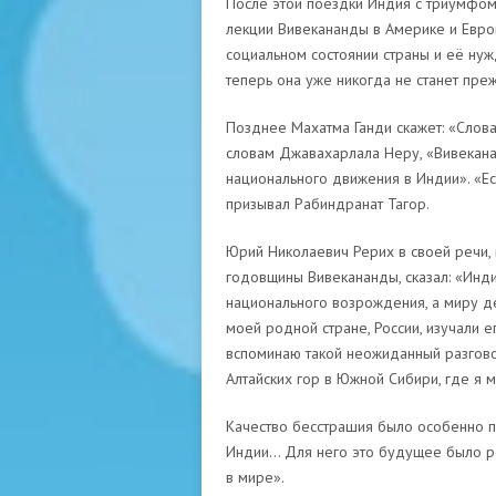
После этой поездки Индия с триумфом 
лекции Вивекананды в Америке и Европ
социальном состоянии страны и её ну
теперь она уже никогда не станет пре
Позднее Махатма Ганди скажет: «Слова
словам Джавахарлала Неру, «Вивекана
национального движения в Индии». «Ес
призывал Рабиндранат Тагор.
Юрий Николаевич Рерих в своей речи, 
годовщины Вивекананды, сказал: «Инд
национального возрождения, а миру д
моей родной стране, России, изучали е
вспоминаю такой неожиданный разгово
Алтайских гор в Южной Сибири, где я
Качество бесстрашия было особенно п
Индии… Для него это будущее было ре
в мире».