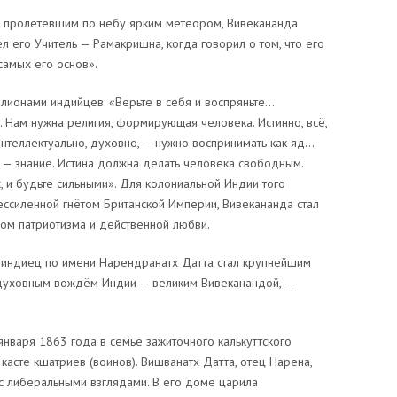
с пролетевшим по небу ярким метеором, Вивекананда
л его Учитель — Рамакришна, когда говорил о том, что его
амых его основ».
ионами индийцев: «Верьте в себя и воспряньте…
. Нам нужна религия, формирующая человека. Истинно, всё,
интеллектуально, духовно, — нужно воспринимать как яд…
на — знание. Истина должна делать человека свободным.
, и будьте сильными». Для колониальной Индии того
ссиленной гнётом Британской Империи, Вивекананда стал
ом патриотизма и действенной любви.
 индиец по имени Нарендранатх Датта стал крупнейшим
духовным вождём Индии — великим Вивеканандой, —
января 1863 года в семье зажиточного калькуттского
касте кшатриев (воинов). Вишванатх Датта, отец Нарена,
 либеральными взглядами. В его доме царила