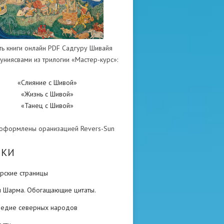
ть книги онлайн PDF Садгуру Шивайя
униясвами из трилогии «Мастер-курс»:
«Слияние с Шивой»
«Жизнь с Шивой»
«Танец с Шивой»
 оформлены оранизацией Revers-Sun
ИКИ
рские страницы
н Шарма. Обогащающие цитаты.
ледие северных народов