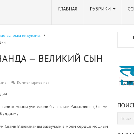
ГЛАВНАЯ
РУБРИКИ
СС
ые аспекты индуизма.
дии.
НАНДА — ВЕЛИКИЙ СЫН
зма.
Комментариев нет
ПОИС
ервыми земными учителями были книги Рамакришны, Свами
о буддизму.
ум Свами Вивекананды зазвучали в моём сердце мощным