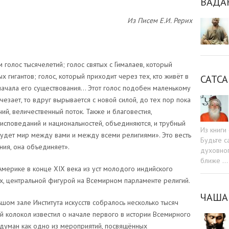
ВАДА
Из Писем Е.И. Рерих
голос тысячелетий; голос святых с Гималаев, который
 гигантов; голос, который приходит через тех, кто живёт в
САТСА
ачала его существования… Этот голос подобен маленькому
чезает, то вдруг вырывается с новой силой, до тех пор пока
ий, величественный поток. Также и благовестия,
исповеданий и национальностей, объединяются, и трубный
Из книг
будет мир между вами и между всеми религиями». Это весть
Будьте c
ния, она объединяет».
духовног
ближе …
мерике в конце XIX века из уст молодого индийского
х, центральной фигурой на Всемирном парламенте религий.
ЧАША
шом зале Института искусств собралось несколько тысяч
й колокол известил о начале первого в истории Всемирного
адуман как одно из мероприятий, посвящённых