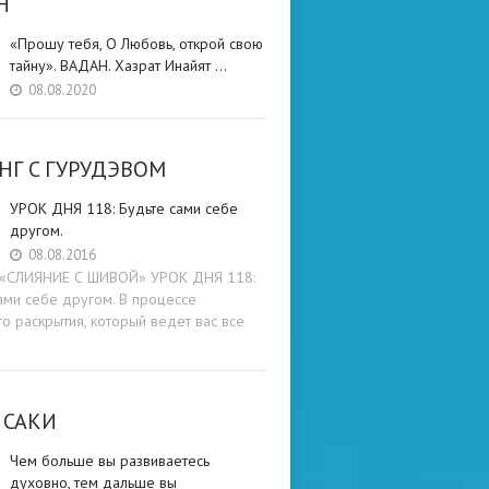
Н
«Прошу тебя, О Любовь, открой свою
тайну». ВАДАН. Хазрат Инайят …
08.08.2020
НГ C ГУРУДЭВОМ
УРОК ДНЯ 118: Будьте cами cебе
другом.
08.08.2016
и «СЛИЯНИЕ С ШИВОЙ» УРОК ДНЯ 118:
ами cебе другом. В процессе
о раскрытия, который ведет вас все
 САКИ
Чем больше вы развиваетесь
духовно, тем дальше вы