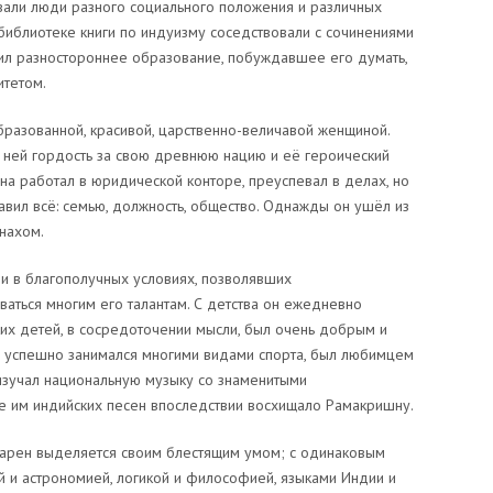
вали люди разного социального положения и различных
иблиотеке книги по индуизму соседствовали с сочинениями
л разностороннее образование, побуждавшее его думать,
итетом.
бразованной, красивой, царственно-величавой женщиной.
в ней гордость за свою древнюю нацию и её героический
ена работал в юридической конторе, преуспевал в делах, но
вил всё: семью, должность, общество. Однажды он ушёл из
нахом.
и в благополучных условиях, позволявших
ваться многим его талантам. С детства он ежедневно
ких детей, в сосредоточении мысли, был очень добрым и
 успешно занимался многими видами спорта, был любимцем
 изучал национальную музыку со знаменитыми
 им индийских песен впоследствии восхищало Рамакришну.
 Нарен выделяется своим блестящим умом; с одинаковым
 и астрономией, логикой и философией, языками Индии и