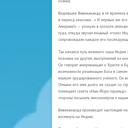
осанка.
Видевшие Вивекананду в те времена вс
в период классики…» И первые же его 
Америки!» — утонули в грохоте аплоди
туда, откуда звучал мощный «голос Ин
сопровождали каждое его последующее
Так начался путь великого сына Индии
похожих на другие, выступлений на ко
Он говорит американцам о Христе и Б
возможности реализации Бога в самом 
языком эрудированного учёного. Он в
Отныне его имя долго не сходит со ст
помещает газета «Нью-Йорк геральд»: 
стороны посылать миссионеров к нации
Вивекананда производит настоящий пер
взглянуть на Индию.