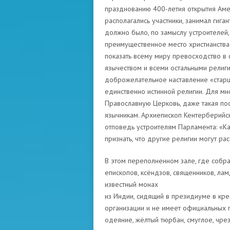
празднованию 400-летия открытия Аме
располагались участники, занимал гига
должно было, по замыслу устроителей,
преимущественное место христианства 
показать всему миру превосходство в 
язычеством и всеми остальными религи
доброжелательное наставление «старш
единственно истинной религии. Для мн
Православную Церковь, даже такая по
язычникам. Архиепископ Кентерберийс
отповедь устроителям Парламента: «Ка
признать, что другие религии могут ра
В этом переполненном зале, где собра
епископов, ксёндзов, священников, ла
известный монах
из Индии, сидящий в президиуме в кре
организации и не имеет официальных 
одеяние, жёлтый тюрбан, смуглое, чре