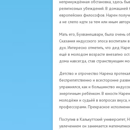
непринуждённая обстановка, здесь бы
религиозных убеждений. В домашней б
европейских философов. Нарен получи
а не слепо идти за тем или иным автор
Мать его, Бухванешвари, была очень о
Сказания индусского эпоса воспитали 
дух. Интересно отметить, что дед Нар
ещё в молодом возрасте внезапно оста
дома навсегда, став странствующим мо
Детство и отрочество Нарена протекал
беспрепятственно и всесторонне разви
упражнялся, как и большинство индусс
энергичным ребёнком. В юности Нарен
молодёжи и судьёй в вопросах вкуса,
профессорами. Прекрасное исполнение
Поступив в Калькуттский университет,
увлечением он занимается математикой