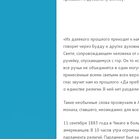
«Из далёкого прошлого приходит к нам 
говорит через Будду и других духовных
Свете, сопровождающем человека от н
ручейку, спускающемуся с гор. Он то ис
все ручьи не объединятся в один могуч
принесённые всеми святыми всех веро
глас звучит нам из прошлого: «Да пре
о единстве религии. В ней нет разделе
Такие необычные слова прозвучали в А
монаха, ставшего, неожиданно для все
11 сентября 1883 года в Чикаго в боль
американцев. В 10 часов утра огромны
парламента религий. Парламент был з