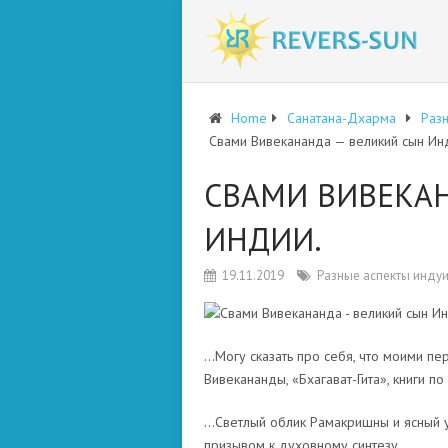
Home
Санатана-Дхарма
Разн
Свами Вивекананда — великий сын Ин
СВАМИ ВИВЕКА
ИНДИИ.
19.11.2019
Разные аспекты индуи
…Могу сказать про себя, что моими п
Вивекананды, «Бхагават-Гита», книги п
…Светлый облик Рамакришны и ясный 
призывом к духовному синтезу.