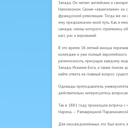
Запада. Он читает английских и санскр
Наполеоном. Своим «евангелием» он с
французской революции. Тогда же он о
ему предназначен иной путь. Как и мн
самадж, члены которого стремились о
каст, рас и верований.
В это время 18-летний юноша пережива
колледже и уже полный европейского р
религиозность, присущую каждому инд
Запада. Искания Бога, а также поиски д
найти ответа на главный вопрос: сущес
Однажды преподаватель университета 
действительно интересуетесь вопроса
Так в 1881 году произошла встреча с
Нарена, — Рамакришной Парамахамсой
Для неосведомлённых это был всего л