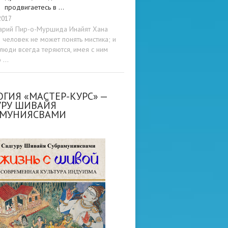
продвигаетесь в …
2017
арий Пир-о-Муршида Инайят Хана
человек не может понять мистика; и
люди всегда теряются, имея с ним
о …
ГИЯ «МАСТЕР-КУРС» —
УРУ ШИВАЙЯ
АМУНИЯСВАМИ