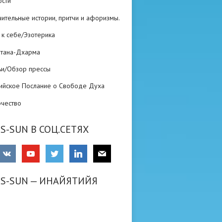
ости
ительные истории, притчи и афоризмы.
 к себе/Эзотерика
атана-Дхарма
ьи/Обзор прессы
ийское Послание о Свободе Духа
рчество
S-SUN В СОЦ.СЕТЯХ
RS-SUN — ИНАЙЯТИЙЯ