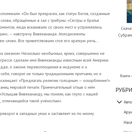
поминали: «Он был прекрасен, как статуи богов, созданные
слова, обращённые в зал с трибуны: «Сёстры и братья
сментов, люди вскакивали со своих мест и устремлялись
Скача
дии», — навстречу Вивекананде. Аплодисменты
Субрам
 слово. Все приветствовали стоя его краткую речь…
 за океаном. Несколько необычных, ярких, совершенно не
нгрессе сделали имя Вивекананды известным всей Америке.
удде, о законе перевоплощения в индуизме и о
себе, говорит не только традиционными притчами, но и
Книги
осклицает: «Предлагать религию голодным — оскорбление!»
раниц мировой печати. Примечательный отзыв о нём
РУБР
«Услышав Вивекананду, мы поняли, как глупо с нашей
, отличающейся такой учёностью».
Авто
Ару
еворот в западных умах и заставляет их по-иному
Нас