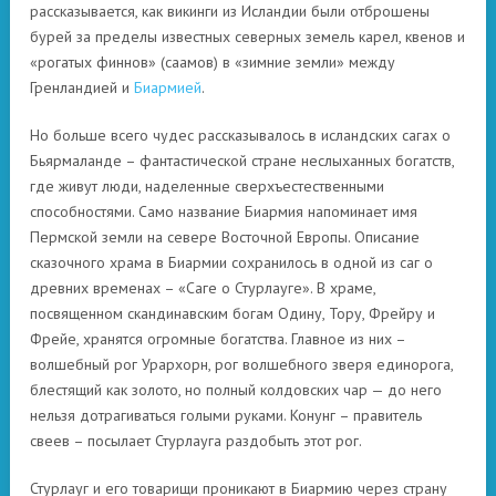
рассказывается, как викинги из Исландии были отброшены
бурей за пределы известных северных земель карел, квенов и
«рогатых финнов» (саамов) в «зимние земли» между
Гренландией и
Биармией
.
Но больше всего чудес рассказывалось в исландских сагах о
Бьярмаланде – фантастической стране неслыханных богатств,
где живут люди, наделенные сверхъестественными
способностями. Само название Биармия напоминает имя
Пермской земли на севере Восточной Европы. Описание
сказочного храма в Биармии сохранилось в одной из саг о
древних временах – «Саге о Стурлауге». В храме,
посвященном скандинавским богам Одину, Тору, Фрейру и
Фрейе, хранятся огромные богатства. Главное из них –
волшебный рог Урархорн, рог волшебного зверя единорога,
блестящий как золото, но полный колдовских чар — до него
нельзя дотрагиваться голыми руками. Конунг – правитель
свеев – посылает Стурлауга раздобыть этот рог.
Стурлауг и его товарищи проникают в Биармию через страну