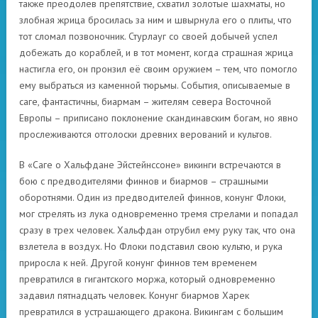
также преодолев препятствие, схватил золотые шахматы, но
злобная жрица бросилась за ним и швырнула его о плиты, что
тот сломал позвоночник. Стурлауг со своей добычей успел
добежать до кораблей, и в тот момент, когда страшная жрица
настигла его, он пронзил её своим оружием – тем, что помогло
ему выбраться из каменной тюрьмы. События, описываемые в
саге, фантастичны, биармам – жителям севера Восточной
Европы – приписано поклонение скандинавским богам, но явно
прослеживаются отголоски древних верований и культов.
В «Саге о Хальфдане Эйстейнссоне» викинги встречаются в
бою с предводителями финнов и биармов – страшными
оборотнями. Один из предводителей финнов, конунг Флоки,
мог стрелять из лука одновременно тремя стрелами и попадал
сразу в трех человек. Хальфдан отрубил ему руку так, что она
взлетела в воздух. Но Флоки подставил свою культю, и рука
приросла к ней. Другой конунг финнов тем временем
превратился в гигантского моржа, который одновременно
задавил пятнадцать человек. Конунг биармов Харек
превратился в устрашающего дракона. Викингам с большим