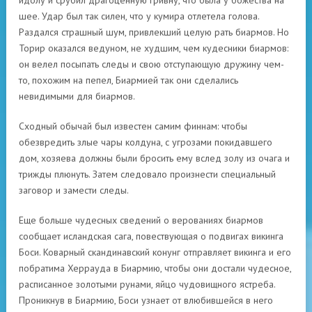
идолу и срубил драгоценную гривну, что была у божества на
шее. Удар был так силен, что у кумира отлетела голова.
Раздался страшный шум, привлекший целую рать биармов. Но
Торир оказался ведуном, не худшим, чем кудесники биармов:
он велел посыпать следы и свою отступающую дружину чем-
то, похожим на пепел, Биармией так они сделались
невидимыми для биармов.
Сходный обычай был известен самим финнам: чтобы
обезвредить злые чары колдуна, с угрозами покидавшего
дом, хозяева должны были бросить ему вслед золу из очага и
трижды плюнуть. Затем следовало произнести специальный
заговор и замести следы.
Еще больше чудесных сведений о верованиях биармов
сообщает исландская сага, повествующая о подвигах викинга
Боси. Коварный скандинавский конунг отправляет викинга и его
побратима Херрауда в Биармию, чтобы они достали чудесное,
расписанное золотыми рунами, яйцо чудовищного ястреба.
Проникнув в Биармию, Боси узнает от влюбившейся в него