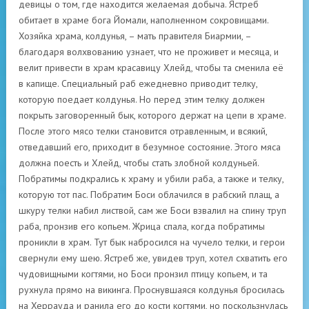
девицы о том, где находится желаемая добыча. Ястреб
обитает в храме бога Йомали, наполненном сокровищами.
Хозяйка храма, колдунья, – мать правителя Биармии, –
благодаря волхвованию узнает, что не проживет и месяца, и
велит привести в храм красавицу Хлейд, чтобы та сменила её
в капище. Специальный раб ежедневно приводит телку,
которую поедает колдунья. Но перед этим телку должен
покрыть заговоренный бык, которого держат на цепи в храме.
После этого мясо телки становится отравленным, и всякий,
отведавший его, приходит в безумное состояние. Этого мяса
должна поесть и Хлейд, чтобы стать злобной колдуньей.
Побратимы подкрались к храму и убили раба, а также и телку,
которую тот пас. Побратим Боси облачился в рабский плащ, а
шкуру телки набил листвой, сам же Боси взвалил на спину труп
раба, пронзив его копьем. Жрица спала, когда побратимы
проникли в храм. Тут бык набросился на чучело телки, и герои
свернули ему шею. Ястреб же, увидев труп, хотел схватить его
чудовищными когтями, но Боси пронзил птицу копьем, и та
рухнула прямо на викинга. Проснувшаяся колдунья бросилась
на Херрауда и ранила его до кости когтями, но поскользнулась