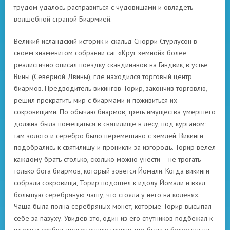
трудом удалось расправиться с чудовищами и овладеть
волшебной страной Биармией.
Великий исландский историк и скальд Снорри Стурлусон в
своем знаменитом собрании саг «Круг земной» более
реалистично описал поездку скандинавов на Гандвик, в устье
Вины (Северной Двины), где находился торговый центр
биармов. Предводитель викингов Торир, закончив торговлю,
решил прекратить мир с биармами и поживиться их
сокровищами. По обычаю биармов, треть имущества умершего
должна была помещаться в святилище в лесу, под курганом;
там золото и серебро было перемешано с землей. Викинги
подобрались к святилищу и проникли за изгородь. Торир велел
каждому брать столько, сколько можно унести – не трогать
только бога биармов, который зовется Йомали. Когда викинги
собрали сокровища, Торир подошел к идолу Йомали и взял
большую серебряную чашу, что стояла у него на коленях.
Чаша была полна серебряных монет, которые Торир высыпал
себе за пазуху. Увидев это, один из его спутников подбежал к