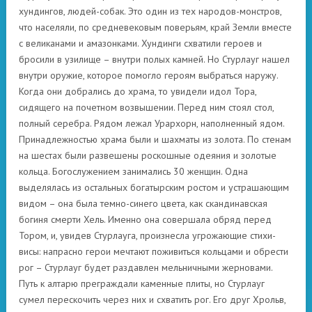
хундингов, людей-собак. Это один из тех народов-монстров,
что населяли, по средневековым поверьям, край Земли вместе
с великанами и амазонками. Хундинги схватили героев и
бросили в узилище – внутри полых камней. Но Стурлауг нашел
внутри оружие, которое помогло героям выбраться наружу.
Когда они добрались до храма, то увидели идол Тора,
сидящего на почетном возвышении. Перед ним стоял стол,
полный серебра. Рядом лежал Урархорн, наполненный ядом.
Принадлежностью храма были и шахматы из золота. По стенам
на шестах были развешены роскошные одеяния и золотые
кольца. Богослужением занимались 30 женщин. Одна
выделялась из остальных богатырским ростом и устрашающим
видом – она была темно-синего цвета, как скандинавская
богиня смерти Хель. Именно она совершала обряд перед
Тором, и, увидев Стурлауга, произнесла угрожающие стихи-
висы: напрасно герои мечтают поживиться кольцами и обрести
рог – Стурлауг будет раздавлен мельничными жерновами.
Путь к алтарю преграждали каменные плиты, но Стурлауг
сумел перескочить через них и схватить рог. Его друг Хрольв,