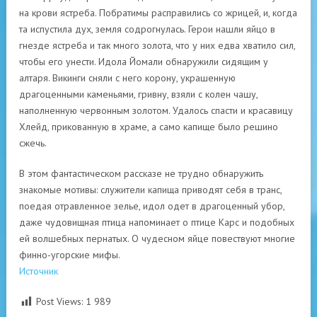
на крови ястреба. Побратимы расправились со жрицей, и, когда
та испустила дух, земля содрогнулась. Герои нашли яйцо в
гнезде ястреба и так много золота, что у них едва хватило сил,
чтобы его унести. Идола Йомали обнаружили сидящим у
алтаря. Викинги сняли с него корону, украшенную
драгоценными каменьями, гривну, взяли с колен чашу,
наполненную червонным золотом. Удалось спасти и красавицу
Хлейд, прикованную в храме, а само капище было решино
сжечь.
В этом фантастическом рассказе не трудно обнаружить
знакомые мотивы: служители капища приводят себя в транс,
поедая отравленное зелье, идол одет в драгоценный убор,
даже чудовищная птица напоминает о птице Карс и подобных
ей волшебных пернатых. О чудесном яйце повествуют многие
финно-угорские мифы.
Источник
Post Views:
1 989