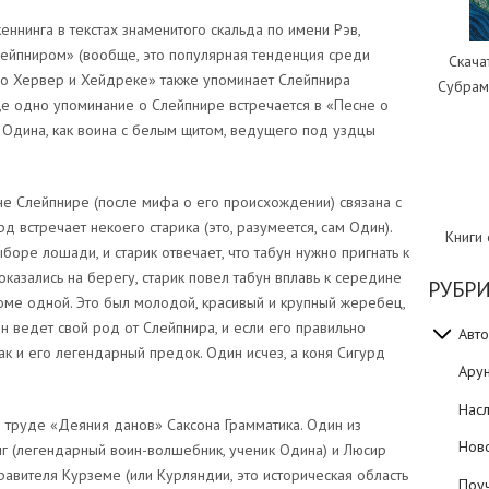
ннинга в текстах знаменитого скальда по имени Рэв,
ейпниром» (вообще, это популярная тенденция среди
Скача
а о Хервер и Хейдреке» также упоминает Слейпнира
Субрам
ще одно упоминание о Слейпнире встречается в «Песне о
 Одина, как воина с белым щитом, ведущего под уздцы
не Слейпнире (после мифа о его происхождении) связана с
д встречает некоего старика (это, разумеется, сам Один).
Книги
боре лошади, и старик отвечает, что табун нужно пригнать к
оказались на берегу, старик повел табун вплавь к середине
РУБР
оме одной. Это был молодой, красивый и крупный жеребец,
он ведет свой род от Слейпнира, и если его правильно
Авто
как и его легендарный предок. Один исчез, а коня Сигурд
Ару
Нас
 труде «Деяния данов» Саксона Грамматика. Один из
Нов
нг (легендарный воин-волшебник, ученик Одина) и Люсир
равителя Курземе (или Курляндии, это историческая область
Поуч