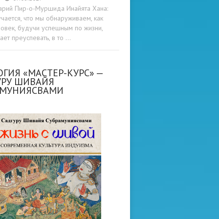
арий Пир-о-Муршида Инайята Хана:
учается, что мы обнаруживаем, как
овек, будучи успешным по жизни,
ет преуспевать, в то …
ГИЯ «МАСТЕР-КУРС» —
УРУ ШИВАЙЯ
АМУНИЯСВАМИ