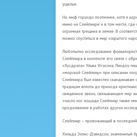
ущелье.
Но миф гораздо поэтичнее, хотя и кор
мимо на Слейпнире и в том месте, где
огромная трещина в земле. В соответст
можно спуститься в мир «скрытого нар
Любопытно исследование фольклориста
Слейпнира в контексте его связи с об
«Хусдрапа» Ульва Уггасона, Линдоу пиш
«морской Слейпнир» при описании погр
Слейпнира был известен скандинавам
традиции вплоть до прихода христианс
священное звено, связывающее мир жи
«число ног лошади Слейпнир также име
продолжение в работах других исслед
Слейпнир – провожающий в последний
Хильда Эллис-Дэвидсон, знаменитый бр