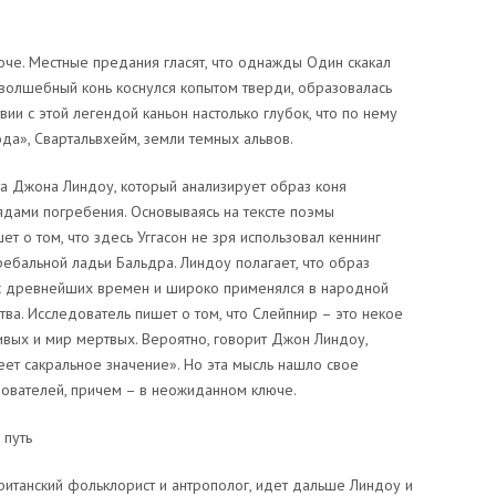
оче. Местные предания гласят, что однажды Один скакал
 волшебный конь коснулся копытом тверди, образовалась
вии с этой легендой каньон настолько глубок, что по нему
ода», Свартальвхейм, земли темных альвов.
 Джона Линдоу, который анализирует образ коня
рядами погребения. Основываясь на тексте поэмы
ет о том, что здесь Уггасон не зря использовал кеннинг
ебальной ладьи Бальдра. Линдоу полагает, что образ
 с древнейших времен и широко применялся в народной
тва. Исследователь пишет о том, что Слейпнир – это некое
вых и мир мертвых. Вероятно, говорит Джон Линдоу,
ет сакральное значение». Но эта мысль нашло свое
ователей, причем – в неожиданном ключе.
 путь
итанский фольклорист и антрополог, идет дальше Линдоу и