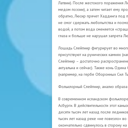
Латвии). После жестокого поражения Л
медом поэзии), а затем читает ему пр
обратно, Люсир прячет Хаддинга под п
не смог сдержать любопытства и посмот
водой, а потом вода сменяется «стра
глаза и больше не нарушал запрета Лю
Лошадь Слейпнир фигурирует во многих
присутствуют на рунических камнях (н
Слейпнир – достаточно распространенн
актуальна и сейчас). Также конь Один
(например, на гербе Оборонных Сил Ты
Фольклорный Слейпнир, анализ образа
В современном исландском фольклоре 
Асбурги. В действительности этот кань
десяти тысяч лет назад после леднико
тысяч лет назад реке «не повезло» во 
окончательно сдвинулось в сторону на