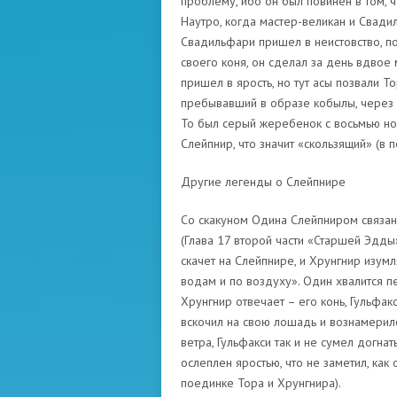
проблему, ибо он был повинен в том, ч
Наутро, когда мастер-великан и Свадил
Свадильфари пришел в неистовство, пор
своего коня, он сделал за день вдвое 
пришел в ярость, но тут асы позвали То
пребывавший в образе кобылы, через 
То был серый жеребенок с восьмью ног
Слейпнир, что значит «скользящий» (в 
Другие легенды о Слейпнире
Со скакуном Одина Слейпниром связана
(Глава 17 второй части «Старшей Эдды»
скачет на Слейпнире, и Хрунгнир изумл
водам и по воздуху». Один хвалится п
Хрунгнир отвечает – его конь, Гульфак
вскочил на свою лошадь и вознамерилс
ветра, Гульфакси так и не сумел догнат
ослеплен яростью, что не заметил, как
поединке Тора и Хрунгнира).