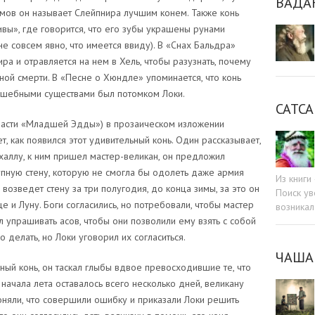
ВАДА
ъемов он называет Слейпнира лучшим конем. Также конь
вы», где говорится, что его зубы украшены рунами
 не совсем явно, что имеется ввиду). В «Снах Бальдра»
ра и отравляется на нем в Хель, чтобы разузнать, почему
ной смерти. В «Песне о Хюндле» упоминается, что конь
лшебными существами был потомком Локи.
САТСА
 части «Младшей Эдды») в прозаическом изложении
, как появился этот удивительный конь. Один рассказывает,
халлу, к ним пришел мастер-великан, он предложил
упную стену, которую не смогла бы одолеть даже армия
Из книг
 возведет стену за три полугодия, до конца зимы, за это он
Поиск ув
 и Луну. Боги согласились, но потребовали, чтобы мастер
возникал
л упрашивать асов, чтобы они позволили ему взять с собой
 делать, но Локи уговорил их согласиться.
ЧАША
ный конь, он таскал глыбы вдвое превосходившие те, что
 начала лета оставалось всего несколько дней, великану
поняли, что совершили ошибку и приказали Локи решить