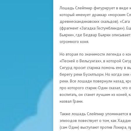
Лошадь Слейпнир фигурирует в виде ке
который именует драккар «морским Сл
древнескандинавских скальдов). «Саг
(фрагмент «Загадка Гестумблинди»). Е
Бьярки», где Бедвар Бьярки описывает
огромного коня.
Но вторая по значимости легенда о ко
«Песней о Вельсунгах», в которой Сигур
Сигурд просит старика помочь ему в вы
берегу реки Бусилтьорн. Но когда они 
реки. Все лошади повернули назад, кр
про которого старик-Один сказал, что 
воспитать, он станет лучшим из коней, 
назвал Грани.
Также лошадь Слейпнир упоминается в
эпизодов повествует о том, как Хадди
(сам Один) выступают против Локира, п