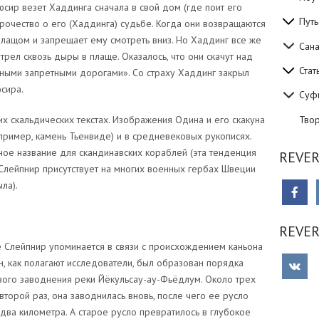
юсир везет Хаддинга сначала в свой дом (где поит его
Путь
орочество о его (Хаддинга) судьбе. Когда они возвращаются
лащом и запрещает ему смотреть вниз. Но Хаддинг все же
Сан
рел сквозь дыры в плаще. Оказалось, что они скачут над
Стат
шными запретными дорогами». Со страху Хаддинг закрыл
сира.
Суф
Тво
 скальдических текстах. Изображения Одина и его скакуна
апример, камень Тьенвиде) и в средневековых рукописях.
ое название для скандинавских кораблей (эта тенденция
REVER
а Слейпнир присутствует на многих военных гербах Швеции
ла).
REVE
Слейпнир упоминается в связи с происхождением каньона
он, как полагают исследователи, был образован порядка
вого заводнения реки Йёкульсау-ау-Фьёдлум. Около трех
второй раз, она заводнилась вновь, после чего ее русло
 два километра. А старое русло превратилось в глубокое