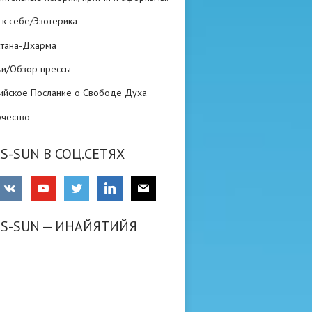
 к себе/Эзотерика
атана-Дхарма
ьи/Обзор прессы
ийское Послание о Свободе Духа
рчество
S-SUN В СОЦ.СЕТЯХ
RS-SUN — ИНАЙЯТИЙЯ