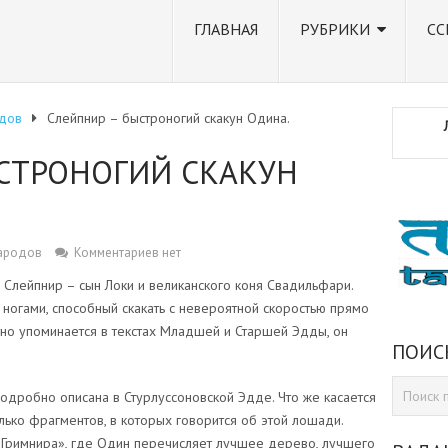
ГЛАВНАЯ
РУБРИКИ
СС
дов
Слейпнир – быстроногий скакун Одина.
СТРОНОГИЙ СКАКУН
ародов
Комментариев нет
Слейпнир – сын Локи и великанского коня Свадильфари.
 ногами, способный скакать с невероятной скоростью прямо
тно упоминается в текстах Младшей и Старшей Эдды, он
ПОИС
одробно описана в Стурлуссоновской Эдде. Что же касается
лько фрагментов, в которых говорится об этой лошади.
Гримнира», где Один перечисляет лучшее дерево, лучшего