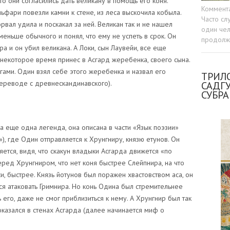
то они согласились дать великану в помощь его коня.
Коммент
ьфари повезли камни к стене, из леса выскочила кобыла.
Часто сл
вал удила и поскакал за ней. Великан так и не нашел
один чел
меньше обычного и понял, что ему не успеть в срок. Он
продолжа
ра и он убил великана. А Локи, сын Лаувейи, все еще
некоторое время принес в Асгард жеребенка, своего сына.
ами. Один взял себе этого жеребенка и назвал его
ТРИЛО
переводе с древнескандинавского).
САДГ
СУБР
 еще одна легенда, она описана в части «Язык поэзии»
), где Один отправляется к Хрунгниру, князю етунов. Он
яется, видя, что скакун владыки Асгарда движется «по
еред Хрунгниром, что нет коня быстрее Слейпнира, на что
си, быстрее. Князь йотунов был поражен хвастовством аса, он
я атаковать Гримнира. Но конь Одина был стремительнее
ь его, даже не смог приблизиться к нему. А Хрунгнир был так
 оказался в стенах Асгарда (далее начинается миф о