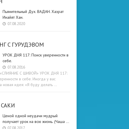
Н
Пьянительный Дух. ВАДАН. Хазрат
Инайят Хан.
07.08.2020
НГ C ГУРУДЭВОМ
УРОК ДНЯ 117: Поиск уверенности в
себе.
07.08.2016
и «СЛИЯНИЕ С ШИВОЙ» УРОК ДНЯ 117:
еренности в себе. Иногда у вас
а новая идея: «Я буду делать …
 САКИ
Ценой одной неудачи мудрый
получает урок на всю жизнь. (Чаша …
07.08.2017