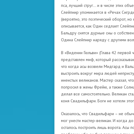
пса, лучший струг… и в числе этих об
Слейпнир упоминается в «Речах Сигрди
(вероятно, это поэтический оборот, но
описывается, как Один седлает Слейпни
Бальдру снятся дурные сны о собствен
Одина Слейпнир наряду с другими во
В «Видении Гюльви» (Глава 42 первой
представлен миф, который рассказывает
что когда асы возвели Мидгард и Валь
выстроить вокруг мира людей неприст
инеистых великанов. Мастер сказал, что
попросил в жены Фрейю, а также Солнце
делал все самостоятельно. Великан ста
коня Свадильфари. Боги не хотели этого
Оказалось, что Свадильфари – не обыч
мог унести мастер-великан. И когда до
осталось построить лишь ворота. Асы 