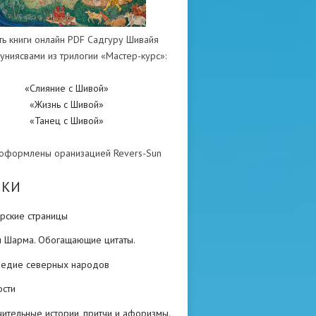
ть книги онлайн PDF Садгуру Шивайя
униясвами из трилогии «Мастер-курс»:
«Слияние с Шивой»
«Жизнь с Шивой»
«Танец с Шивой»
 оформлены оранизацией Revers-Sun
ИКИ
рские страницы
н Шарма. Обогащающие цитаты.
ледие северных народов
ости
ительные истории, притчи и афоризмы.