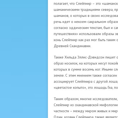
полагает, что Слейпнир – это «шаманск
шаманическими традициями севера, п
шаманов, о которых в своих исследова
речь идет о некоем сакральном образе
согласно эддическим текстам, был и с
путешествиях» использовали образы зв
конь Слейпнир как раз мог быть таким
Древней Скандинавии.
Также Хильда Эллис-Дэвидсон пишет о 
образ носилок, на которых несут покой
которых в сумме восемь ног. Иными сло
земле. С этим мнением также согласен
ассоциирует Слейпнира с другой лоша
«цветастое копыто», это лошадь Гна, п
Таким образом, многие исследователи, 
Слейпнир из скандинавской мифологии
частности – между миром живых и миро
Один, хозяин Слейпнира, также являет