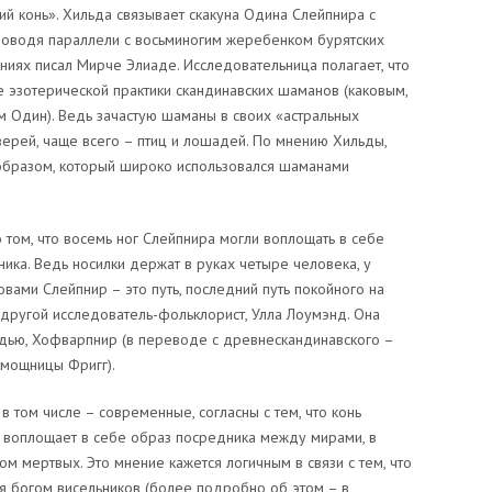
ий конь». Хильда связывает скакуна Одина Слейпнира с
роводя параллели с восьминогим жеребенком бурятских
ниях писал Мирче Элиаде. Исследовательница полагает, что
 эзотерической практики скандинавских шаманов (каковым,
ам Один). Ведь зачастую шаманы в своих «астральных
ерей, чаще всего – птиц и лошадей. По мнению Хильды,
 образом, который широко использовался шаманами
том, что восемь ног Слейпнира могли воплощать в себе
ника. Ведь носилки держат в руках четыре человека, у
вами Слейпнир – это путь, последний путь покойного на
 другой исследователь-фольклорист, Улла Лоумэнд. Она
дью, Хофварпнир (в переводе с древнескандинавского –
омощницы Фригг).
в том числе – современные, согласны с тем, что конь
 воплощает в себе образ посредника между мирами, в
м мертвых. Это мнение кажется логичным в связи с тем, что
ся богом висельников (более подробно об этом – в