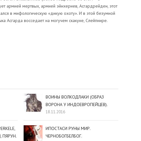
ует армией мертвых, армией эйнхериев, Асгардрейден, этот
ался в мифологическую «дикую охоту». И в этой безумной
ка Асгарда восседает на могучем скакуне, Слейпнире.
sniki
dIn
tter
Отправить
ВОИНЫ ВОЛКОДЛАКИ (ОБРАЗ
ВОРОНА У ИНДОЕВРОПЕЙЦЕВ).
18.11.2016
ERKELE,
ИПОСТАСИ РУНЫ МИР.
, ПЯРУН.
ЧЕРНОБОГБЕЛБОГ.