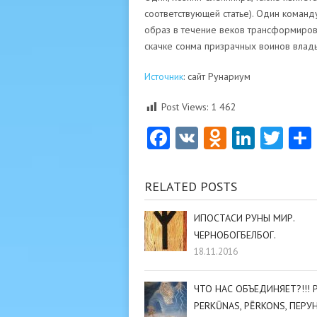
соответствующей статье). Один команд
образ в течение веков трансформиров
скачке сонма призрачных воинов влады
Источник
: сайт Рунариум
Post Views:
1 462
Facebook
VK
Odnoklas
Linke
Twi
RELATED POSTS
ИПОСТАСИ РУНЫ МИР.
ЧЕРНОБОГБЕЛБОГ.
18.11.2016
ЧТО НАС ОБЪЕДИНЯЕТ?!!! P
PERKŪNAS, PĒRKONS, ПЕРУН