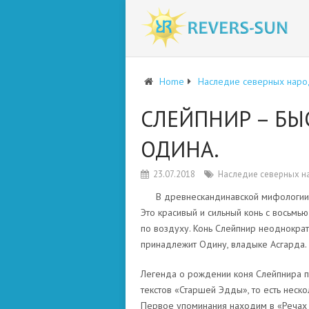
Home
Наследие северных наро
СЛЕЙПНИР – БЫ
ОДИНА.
23.07.2018
Наследие северных н
В древнескандинавской мифологии 
Это красивый и сильный конь с восьмью
по воздуху. Конь Слейпнир неоднокра
принадлежит Одину, владыке Асгарда.
Легенда о рождении коня Слейпнира п
текстов «Старшей Эдды», то есть неско
Первое упоминания находим в «Речах 