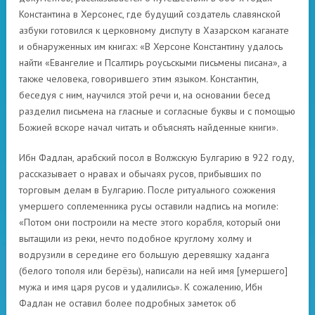
Константина в Херсонес, где будущий создатель славянской
азбуки готовился к церковному диспуту в Хазарском каганате
и обнаруженных им книгах: «В Херсоне Константину удалось
найти «Евангелие и Псалтирь роусьскыми письмены писана», а
также человека, говорившего этим языком. Константин,
беседуя с ним, научился этой речи и, на основании бесед
разделил письмена на гласные и согласные буквы и с помощью
Божией вскоре начал читать и объяснять найденные книги».
Ибн Фадлан, арабский посол в Волжскую Булгарию в 922 году,
рассказывает о нравах и обычаях русов, прибывших по
торговым делам в Булгарию. После ритуального сожжения
умершего соплеменника русы оставили надпись на могиле:
«Потом они построили на месте этого корабля, который они
вытащили из реки, нечто подобное круглому холму и
водрузили в середине его большую деревяшку хаданга
(белого тополя или берёзы), написали на ней имя [умершего]
мужа и имя царя русов и удалились». К сожалению, Ибн
Фадлан не оставил более подробных заметок об