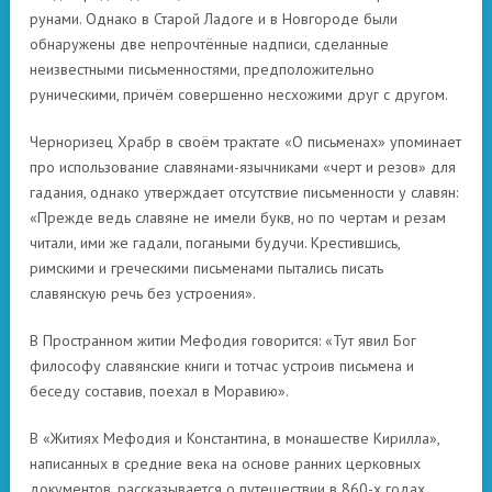
рунами. Однако в Старой Ладоге и в Новгороде были
обнаружены две непрочтённые надписи, сделанные
неизвестными письменностями, предположительно
руническими, причём совершенно несхожими друг с другом.
Черноризец Храбр в своём трактате «О письменах» упоминает
про использование славянами-язычниками «черт и резов» для
гадания, однако утверждает отсутствие письменности у славян:
«Прежде ведь славяне не имели букв, но по чертам и резам
читали, ими же гадали, погаными будучи. Крестившись,
римскими и греческими письменами пытались писать
славянскую речь без устроения».
В Пространном житии Мефодия говорится: «Тут явил Бог
философу славянские книги и тотчас устроив письмена и
беседу составив, поехал в Моравию».
В «Житиях Мефодия и Константина, в монашестве Кирилла»,
написанных в средние века на основе ранних церковных
документов, рассказывается о путешествии в 860-х годах