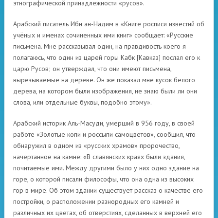
этнографической принадлежности «русов».
Арабский писатель Ибн ан-Надим в «Книге росписи известий об
учёных и именах сочиненных ими книг» сообщает: «Русские
письмена. Мне рассказывал один, на правдивость коего я
полагаюсь, что один из царей горы Кабк [Кавказ] послал его к
царю Русов; он утверждал, что они имеют письмена,
вырезываемые на дереве. Он же показал мне кусок белого
дерева, на котором были изображения, не знаю были ли они
слова, или отдельные буквы, подобно этому».
Арабский историк Аль-Масуди, умерший в 956 году, в своей
работе «Золотые копи и россыпи самоцветов», сообщил, что
обнаружил в одном из «русских храмов» пророчество,
начертанное на камне: «В славянских краях были здания,
почитаемые ими. Между другими было у них одно здание на
горе, о которой писали философы, что она одна из высоких
гор в мире. Об этом здании существует рассказ о качестве его
постройки, о расположении разнородных его камней и
различных их цветах, об отверстиях, сделанных в верхней его