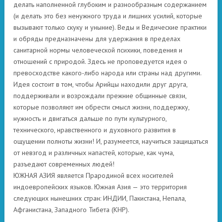
делать наполненной глубоким и разнообразным содержанием
(и делать это без ненужного труда и лишних усилий, которые
вызывают только скуку и уныние). Веды и Ведические практики
и обряды предназначены для удержания в пределах
санитарной нормы человеческой психики, поведения и
отношений с природой. Здесь не проповедуется идея о
превосходстве какого-либо народа или страны над другими.
Идея состоит в том, чтобы Арийцы находили друг друга,
поддерживали и возрождали прежние общинные связи,
которые позволяют им обрести смысл жизни, поддержку,
нужность и двигаться дальше по пути культурного,
технического, нравственного и духовного развития в
ощущении полноты жизни! И, разумеется, научиться защищаться
от невзгод и различных напастей, которые, как чума,
разъедают современных людей!
ЮЖНАЯ АЗИЯ является Прародиной всех носителей
индоевропейских языков. Южная Азия — это территория
следующих нынешних стран: ИНДИИ, Пакистана, Непала,
Афганистана, Западного Тибета (КНР).