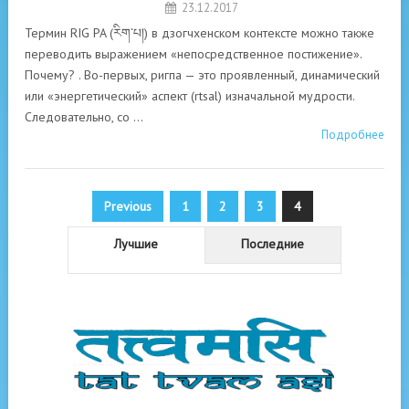
23.12.2017
Термин RIG PA (རིག་པ།) в дзогчхенском контексте можно также
переводить выражением «непосредственное постижение».
Почему? . Во-первых, ригпа — это проявленный, динамический
или «энергетический» аспект (rtsal) изначальной мудрости.
Следовательно, со …
Подробнее
Пагинация
Previous
1
2
3
4
записей
Лучшие
Последние