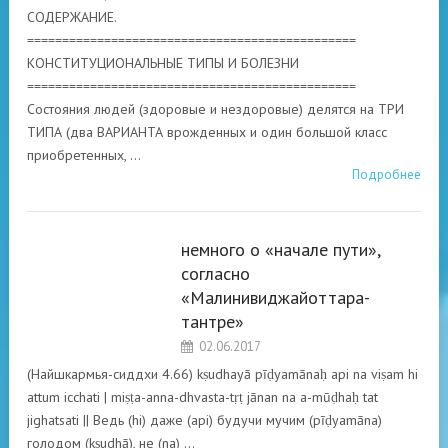
СОДЕРЖАНИЕ.
===============================================
КОНСТИТУЦИОНАЛЬНЫЕ ТИПЫ И БОЛЕЗНИ
===============================================
Состояния людей (здоровые и нездоровые) делятся на ТРИ
ТИПА (два ВАРИАНТА врожденных и один большой класс
приобретенных, …
Подробнее
немного о «начале пути»,
ВЕДИЧЕСКОЕ
согласно
НАСЛЕДИЕ АРИЕВ
«Малинивиджайоттара-
тантре»
02.06.2017
(Найшкармья-сиддхи 4.66) kṣudhayā pīḍyamānaḥ api na viṣam hi
attum icchati | miṣṭa-anna-dhvasta-tṛṭ jānan na a-mūḍhaḥ tat
jighatsati || Ведь (hi) даже (api) будучи мучим (pīḍyamāna)
голодом (kṣudhā), не (na) …