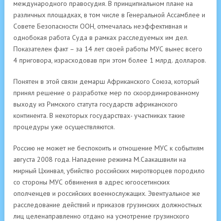
международного правосудия. В принципиальном плане на
различных площадках, в том числе в Генеральной Ассамблее и
Совете Безопасности ООН, отмечалась неэффективная и
однобокая работа Суда в рамках расследуемых им дел.
Показателен факт – за 14 лет своей работы МУС вынес всего
4 приговора, израсходовав при этом более 1 млрд. долларов.
Понятен в этой связи демарш Африканского Союза, который
принял решение о разработке мер по скоординированному
выходу из Римского статута государств африканского
континента. В некоторых государствах- участниках такие
процедуры уже осуществляются.
Россию не может не беспокоить и отношение МУС к событиям
августа 2008 года. Нападение режима М.Саакашвили на
мирный Цхинвал, убийство российских миротворцев породило
со стороны МУС обвинения в адрес югоосетинских
ополченцев и российских военнослужащих. Эвентуальное же
расследование действий и приказов грузинских должностных
лиц целенаправленно отдано на усмотрение грузинского