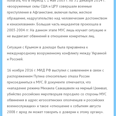
полагать, что в период с 1 мая 2003 г. по 31 декабря 2014 г.
«вооруженные силы США и ЦРУ совершали военные
преступления в Афганистане, включая пытки, жесткое
обращение, надругательство над человеческим достоинством
и изнасилования». Большая часть инцидентов произошла в
2003-2004 гг. На данном этапе МУС лишь изучает ситуацию и
не выдвигает обвинений в отношении конкретных лиц.
Ситуация с Крымом в докладе была приравнена к
международному вооруженному конфликту между Украиной
и Россией.
16 ноября 2016 г. МИД РФ выступил с заявлением в связи с
распоряжением Путина относительно отказа России
присоединиться к МУС. В документе отмечается, что
«нападение режима Михаила Саакашвили на мирный Цхинвал,
убийство российских миротворцев породило со стороны МУС
обвинения в адрес югоосетинских ополченцев и российских
военнослужащих» и такое «отношение к событиям августа
2008 г. вряд ли может говорить о доверии к этому органу».