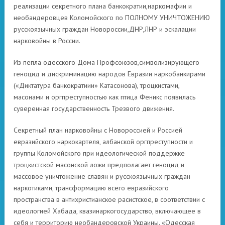
реализации секретного плана банкократии,наркомафии и
необандеровцев Коломойского по ПОЛНОМУ УНИЧТОЖЕНИЮ
русскоязычных граждан Новороссии,ДНР,ЛНР и эскалации
нарковойны в России.
Из пепла одесского Дома Профсоюзов,символизирующего
геноцид и дискриминацию народов Евразии наркобанкирами
(«Диктатура банкократиии» Катасонова), троцкистами,
масонами и оргпреступностью как птица Феникс появилась
суверенная государственность Трезвого движения.
Секретный план нарковойны с Новороссией и Россией
евразийского наркокартеля, албанской оргпреступности и
группы Коломойского при идеологической поддержке
троцкистской масонской ложи предполагает геноцид и
массовое уничтожение славян и русскоязычных граждан
наркотиками, трансформацию всего евразийского
пространства в антихристианское расистское, в соответствии с
идеологией Хабада, квазинаркогосударство, включающее в
себя и территорию необандеровской Украины. «Одесская