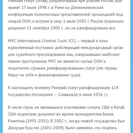
Римский статут (Устав), разработанный при участии России, был
принят 17 июля 1998 г. в Риме на Дипломатической
конференции полномочных представителей, прошедшей под
эгидой ООН, и вступил в силу 1 июля 2002 г. Россия подписала
документ 13 сентября 2000 г., но не ратифицировала его.
МУС (International Criminal Court, ICC) — первый и пока
единственный постоянно действующий международный орган
для судебного преследования лиц, совершивших наиболее
тяжкие преступления. МУС не является частью ООН и
подотчетен странам, ратифицировавшим статут (эти страны
берут на себя и финансирование суда).
К настоящему моменту Римский статут ратифицировали 124
государства (последнее — Сальвадор в июне 2016 г.).
В числе стран, не являющихся участниками статута, США и Китай.
США подписали документ во время президентства Билла
Клинтона (1993-2001). В 2002 г., когда главой государства был
Джордж Буш мл. (2001-2009), было заявлено, что подпись