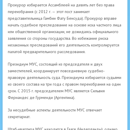
Прокурор избирается Ассамблеей на девять лет без права
переизбрания (с 2012 г. — этот пост занимает
представительница Гамбии Фату Бенсуда). Прокурор вправе
начать судебное преследование на основе иска частного лица
или общественной организации, не дожидаясь официального
заявления со стороны государства. Во избежание риска
незаконных преследований его деятельность контролируется
палатой предварительного расследования.
Президиум МУС, состоящий из председателя и двух
заместителей, координирует повседневную судебно-
правовую деятельность суда. Президиума избирается судьями
из своего состава на три года с правом переизбрания на один
срок. С 2015 г. председателем МУС является Сильвия
Фернандес де Гурменди (Аргентина).
За несудебные аспекты деятельности МУС отвечает
секретариат.
Штаб-квартира МУС находится в Гааге (Нидерланды), однако