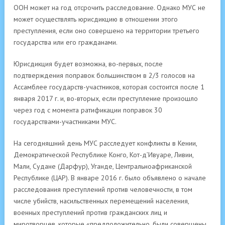
ООН может на год отсрочить расследование. Однако МУС не
может осуществлять юрисдикцию в отношении этого
преступления, если оно совершено на территории третьего
государства или его гражданами.
Юрисдикция будет возможна, во-первых, после
подтверждения поправок большинством в 2/3 голосов на
Ассамблее государств-участников, которая состоится после 1
января 2017 г. и, во-вторых, если преступление произошло
через год с момента ратификации поправок 30
государствами-участниками МУС.
На сегодняшний день МУС расследует конфликты в Кении,
Демократической Республике Конго, Кот-д’Ивуаре, Ливии,
Мали, Судане (Дарфур), Уганде, Центральноафриканской
Республике (ЦАР). В январе 2016 г. было объявлено о начале
расследования преступлений против человечности, в том
числе убийств, насильственных перемещений населения,
военных преступлений против гражданских лиц и
миротворцев, которые «предположительно, были совершены