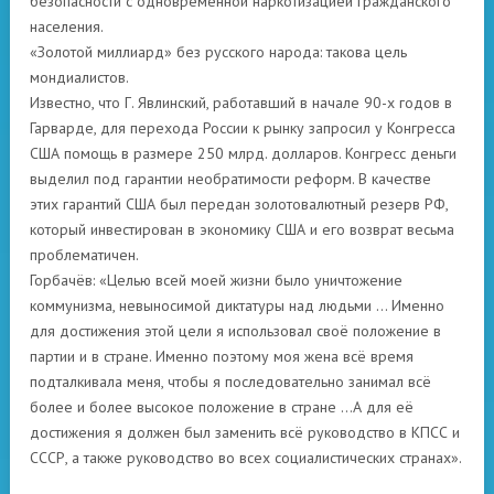
безопасности с одновременной наркотизацией гражданского
населения.
«Золотой миллиард» без русского народа: такова цель
мондиалистов.
Известно, что Г. Явлинский, работавший в начале 90-х годов в
Гарварде, для перехода России к рынку запросил у Конгресса
США помощь в размере 250 млрд. долларов. Конгресс деньги
выделил под гарантии необратимости реформ. В качестве
этих гарантий США был передан золотовалютный резерв РФ,
который инвестирован в экономику США и его возврат весьма
проблематичен.
Горбачёв: «Целью всей моей жизни было уничтожение
коммунизма, невыносимой диктатуры над людьми … Именно
для достижения этой цели я использовал своё положение в
партии и в стране. Именно поэтому моя жена всё время
подталкивала меня, чтобы я последовательно занимал всё
более и более высокое положение в стране …А для её
достижения я должен был заменить всё руководство в КПСС и
СССР, а также руководство во всех социалистических странах».