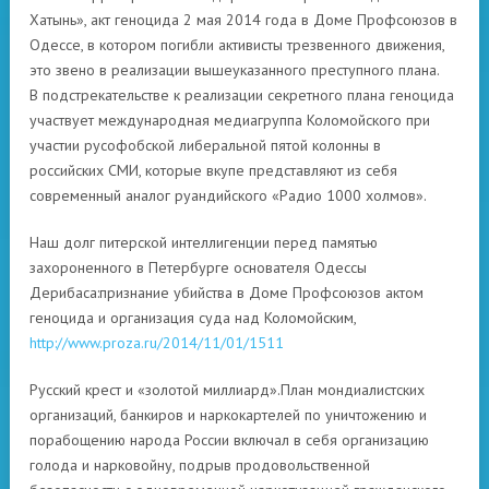
Хатынь», акт геноцида 2 мая 2014 года в Доме Профсоюзов в
Одессе, в котором погибли активисты трезвенного движения,
это звено в реализации вышеуказанного преступного плана.
В подстрекательстве к реализации секретного плана геноцида
участвует международная медиагруппа Коломойского при
участии русофобской либеральной пятой колонны в
российских СМИ, которые вкупе представляют из себя
современный аналог руандийского «Радио 1000 холмов».
Наш долг питерской интеллигенции перед памятью
захороненного в Петербурге основателя Одессы
Дерибаса:признание убийства в Доме Профсоюзов актом
геноцида и организация суда над Коломойским,
http://www.proza.ru/2014/11/01/1511
Русский крест и «золотой миллиард».План мондиалистских
организаций, банкиров и наркокартелей по уничтожению и
порабощению народа России включал в себя организацию
голода и нарковойну, подрыв продовольственной