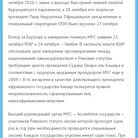
октября 2016 г. закон о выходе был принят нижней палатой
бурундийского парламента, а 18 октября его подписал
президент Пьер Нкурунзиза. Официальное уведомление в
генеральный секретариат ООН было вручено 27 октября.
Вслед за Бурунди о намерении покинуть МУС заявили 21
октября ЮАР и 24 октября — Гамбия. В частности, власти ЮАР
обосновали свое намерение противоречиями между
национальным законодательством и Римским статутом,
требующим ареста президента Судана Омара аль-Башира в
соответствии с ордером, выданным прокурором МУС еще в
2009 г. В то же время в качестве действующего президента
африканского государства Башир пользуется правом
неприкосновенности, гарантированным ему
южноафриканскими властями.
Высший руководящий орган МУС — Ассамблея государств —
участников Римского статута, сессии которой проходят один
раз в год (при необходимости проводятся специальные
сессии). Каждое государство-участник имеет один голос. При