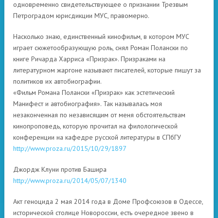
одновременно свидетельствующее о признании Трезвым
Петроградом юрисдикции МУС, правомерно.
Насколько знаю, единственный кинофильм, в котором МУС
играет сюжетообразующую роль, снял Роман Полански по
книге Ричарда Харриса «Призрак». Призраками на
литературном жаргоне называют писателей, которые пишут за
политиков их автобиографии.
«Фильм Романа Полански «Призрак» как эстетический
Манифест и автобиография». Так называлась моя
незаконченная по независящим от меня обстоятельствам
кинопроповедь, которую прочитал на филологической
конференции на кафедре русской литературы в СПбГУ
http://www.proza.ru/2015/10/29/1897
Джордж Клуни против Башира
http://www.proza.ru/2014/05/07/1340
Акт геноцида 2 мая 2014 года в Доме Профсоюзов в Одессе,
исторической столице Новороссии, есть очередное звено в