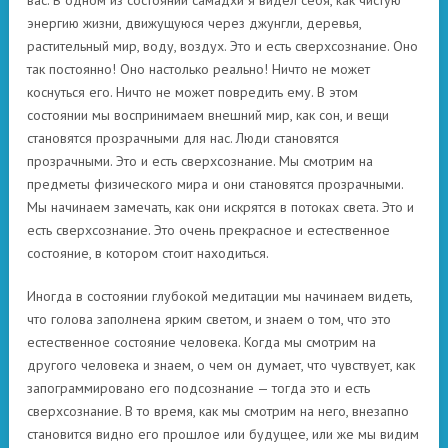
вас. В одном из состояний самадхи я видел себя, как чистую
энергию жизни, движущуюся через джунгли, деревья,
растительный мир, воду, воздух. Это и есть сверхсознание. Оно
так постоянно! Оно настолько реально! Ничто не может
коснуться его. Ничто не может повредить ему. В этом
состоянии мы воспринимаем внешний мир, как сон, и вещи
становятся прозрачными для нас. Люди становятся
прозрачными. Это и есть сверхсознание. Мы смотрим на
предметы физического мира и они становятся прозрачными.
Мы начинаем замечать, как они искрятся в потоках света. Это и
есть сверхсознание. Это очень прекрасное и естественное
состояние, в котором стоит находиться.
Иногда в состоянии глубокой медитации мы начинаем видеть,
что голова заполнена ярким светом, и знаем о том, что это
естественное состояние человека. Когда мы смотрим на
другого человека и знаем, о чем он думает, что чувствует, как
запограммировано его подсознание — тогда это и есть
сверхсознание. В то время, как мы смотрим на него, внезапно
становится видно его прошлое или будущее, или же мы видим