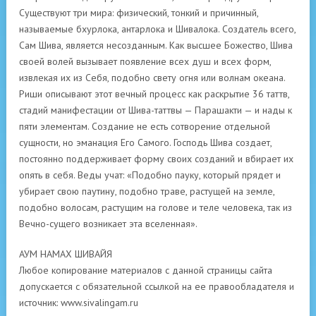
Существуют три мира: физический, тонкий и причинный,
называемые бхурлока, антарлока и Шивалока. Создатель всего,
Сам Шива, является несозданным. Как высшее Божество, Шива
своей волей вызывает появление всех душ и всех форм,
извлекая их из Себя, подобно свету огня или волнам океана.
Риши описывают этот вечный процесс как раскрытие 36 таттв,
стадий манифестации от Шива-таттвы — Парашакти — и нады к
пяти элементам. Создание не есть сотворение отдельной
сущности, но эманация Его Самого. Господь Шива создает,
постоянно поддерживает форму своих созданий и вбирает их
опять в себя. Веды учат: «Подобно пауку, который прядет и
убирает свою паутину, подобно траве, растущей на земле,
подобно волосам, растущим на голове и теле человека, так из
Вечно-сущего возникает эта вселенная».
АУМ НАМАХ ШИВАЙЯ
Любое копирование материалов с данной страницы сайта
допускается с обязательной ссылкой на ее правообладателя и
источник: www.sivalingam.ru