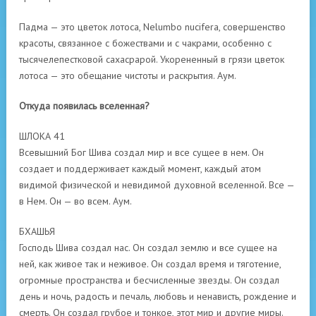
Падма — это цветок лотоса, Nelumbo nucifera, совершенство
красоты, связанное с божествами и с чакрами, особенно с
тысячелепестковой сахасрарой. Укорененный в грязи цветок
лотоса — это обещание чистоты и раскрытия. Аум.
Откуда появилась вселенная?
ШЛОКА 41
Всевышний Бог Шива создал мир и все сущее в нем. Он
создает и поддерживает каждый момент, каждый атом
видимой физической и невидимой духовной вселенной. Все —
в Нем. Он — во всем. Аум.
БХАШЬЯ
Господь Шива создал нас. Он создал землю и все сущее на
ней, как живое так и неживое. Он создал время и тяготение,
огромные пространства и бесчисленные звезды. Он создал
день и ночь, радость и печаль, любовь и ненависть, рождение и
смерть. Он создал грубое и тонкое, этот мир и другие миры.