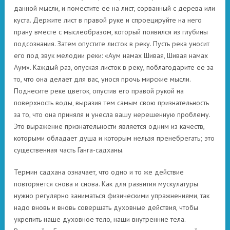
данной мысли, и поместите ее на лист, сорванный с дерева или
куста. Держите лист в правой руке и спроецируйте на него
прану вместе с мыслеобразом, который появился из глубины
подсознания. Затем опустите листок в реку. Пусть река уносит
его под звук мелодии реки: «Аум намах Шивая, Шивая намах
Аум». Каждый раз, опуская листок в реку, поблагодарите ее за
то, что она делает для вас, унося прочь мирские мысли.
Поднесите реке цветок, опустив его правой рукой на
поверхность воды, выразив тем самым свою признательность
за то, что она приняля и унесла вашу нерешенную проблему.
Это выражение признательности является одним из качеств,
которыми обладает душа и которым нельзя пренебрегать; это
существенная часть Ганга-садханы.
Термин садхана означает, что одно и то же действие
повторяется снова и снова. Как для развития мускулатуры
нужно регулярно заниматься физическими упражнениями, так
надо вновь и вновь совершать духовные действия, чтобы
укрепить наше духовное тело, наши внутренние тела.