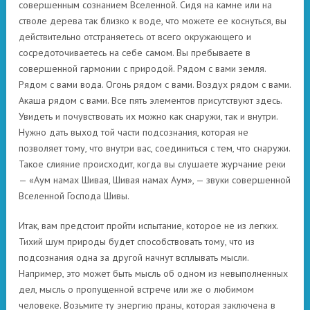
совершенным сознанием Вселенной. Сидя на камне или на
стволе дерева так близко к воде, что можете ее коснуться, вы
действительно отстраняетесь от всего окружающего и
сосредоточиваетесь на себе самом. Вы пребываете в
совершенной гармонии с природой. Рядом с вами земля.
Рядом с вами вода. Огонь рядом с вами. Воздух рядом с вами.
Акаша рядом с вами. Все пять элементов присутствуют здесь.
Увидеть и почувствовать их можно как снаружи, так и внутри.
Нужно дать выход той части подсознания, которая не
позволяет тому, что внутри вас, соединиться с тем, что снаружи.
Такое слияние происходит, когда вы слушаете журчание реки
— «Аум намах Шивая, Шивая намах Аум», — звуки совершенной
Вселенной Господа Шивы.
Итак, вам предстоит пройти испытание, которое не из легких.
Тихий шум природы будет способствовать тому, что из
подсознания одна за другой начнут всплывать мысли.
Например, это может быть мысль об одном из невыполненных
дел, мысль о пропущенной встрече или же о любимом
человеке. Возьмите ту энергию праны, которая заключена в