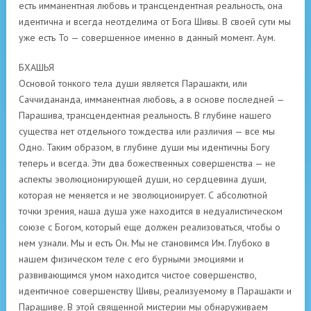
есть имманентная любовь и трансцендентная реальность, она
идентична и всегда неотделима от Бога Шивы. В своей сути мы
уже есть То — совершенное именно в данный момент. Аум.
БХАШЬЯ
Основой тонкого тела души является Парашакти, или
Саччидананда, имманентная любовь, а в основе последней —
Парашива, трансцендентная реальность. В глубине нашего
существа нет отдельного тождества или различия — все мы
Одно. Таким образом, в глубине души мы идентичны Богу
теперь и всегда. Эти два божественных совершенства — не
аспекты эволюционирующей души, но сердцевина души,
которая не меняется и не эволюционирует. С абсолютной
точки зрения, наша душа уже находится в недуалистическом
союзе с Богом, который еще должен реализоваться, чтобы о
нем узнали. Мы и есть Он. Мы не становимся Им. Глубоко в
нашем физическом теле с его бурными эмоциями и
развивающимся умом находится чистое совершенство,
идентичное совершенству Шивы, реализуемому в Парашакти и
Парашиве. В этой священной мистерии мы обнаруживаем