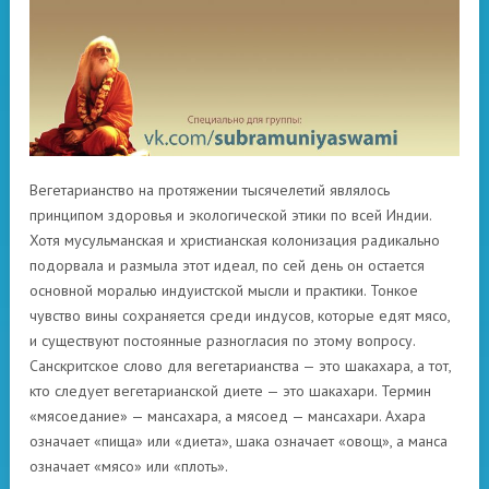
Вегетарианство на протяжении тысячелетий являлось
принципом здоровья и экологической этики по всей Индии.
Хотя мусульманская и христианская колонизация радикально
подорвала и размыла этот идеал, по сей день он остается
основной моралью индуистской мысли и практики. Тонкое
чувство вины сохраняется среди индусов, которые едят мясо,
и существуют постоянные разногласия по этому вопросу.
Санскритское слово для вегетарианства — это шакахара, а тот,
кто следует вегетарианской диете — это шакахари. Термин
«мясоедание» — мансахара, а мясоед — мансахари. Ахара
означает «пища» или «диета», шака означает «овощ», а манса
означает «мясо» или «плоть».