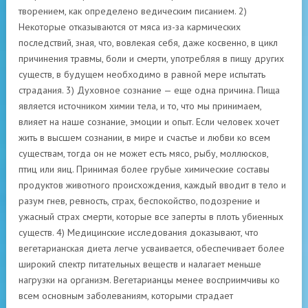
творением, как определено ведическим писанием. 2)
Некоторые отказываются от мяса из-за кармических
последствий, зная, что, вовлекая себя, даже косвенно, в цикл
причинения травмы, боли и смерти, употребляя в пищу других
существ, в будущем необходимо в равной мере испытать
страдания. 3) Духовное сознание — еще одна причина. Пища
является источником химии тела, и то, что мы принимаем,
влияет на наше сознание, эмоции и опыт. Если человек хочет
жить в высшем сознании, в мире и счастье и любви ко всем
существам, тогда он не может есть мясо, рыбу, моллюсков,
птиц или яиц. Принимая более грубые химические составы
продуктов животного происхождения, каждый вводит в тело и
разум гнев, ревность, страх, беспокойство, подозрение и
ужасный страх смерти, которые все заперты в плоть убиенных
существ. 4) Медицинские исследования доказывают, что
вегетарианская диета легче усваивается, обеспечивает более
широкий спектр питательных веществ и налагает меньше
нагрузки на организм. Вегетарианцы менее восприимчивы ко
всем основным заболеваниям, которыми страдает