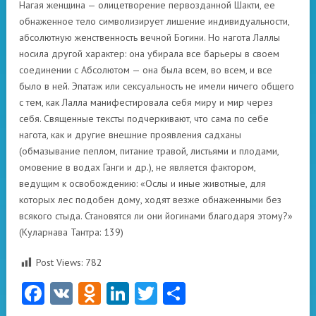
Нагая женщина — олицетворение первозданной Шакти, ее
обнаженное тело символизирует лишение индивидуальности,
абсолютную женственность вечной Богини. Но нагота Лаллы
носила другой характер: она убирала все барьеры в своем
соединении с Абсолютом — она была всем, во всем, и все
было в ней. Эпатаж или сексуальность не имели ничего общего
с тем, как Лалла манифестировала себя миру и мир через
себя. Священные тексты подчеркивают, что сама по себе
нагота, как и другие внешние проявления садханы
(обмазывание пеплом, питание травой, листьями и плодами,
омовение в водах Ганги и др.), не является фактором,
ведущим к освобождению: «Ослы и иные животные, для
которых лес подобен дому, ходят везже обнаженными без
всякого стыда. Становятся ли они йогинами благодаря этому?»
(Куларнава Тантра: 139)
Post Views:
782
Facebook
VK
Odnoklassniki
LinkedIn
Twitter
Отправить