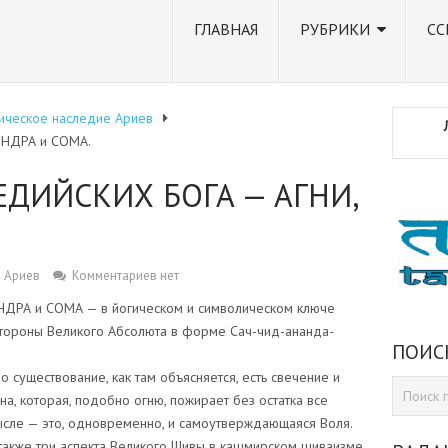
ГЛАВНАЯ
РУБРИКИ
СС
ическое наследие Ариев
 ИНДРА и СОМА.
ЕДИЙСКИХ БОГА — АГНИ,
 Ариев
Комментариев нет
ИНДРА и СОМА — в йогическом и символическом ключе
стороны Великого Абсолюта в форме Сач-чид-ананда-
ПОИС
о существование, как там объясняется, есть свечение и
на, которая, подобно огню, пожирает без остатка все
ысле — это, одновременно, и самоутверждающаяся Воля.
ь также три аспекта Великого Шивы в кашмирском шиваизме,