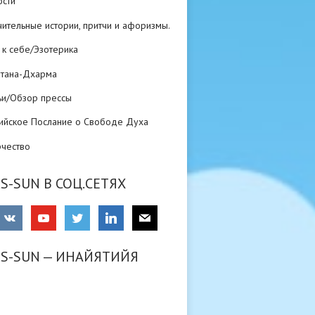
ости
ительные истории, притчи и афоризмы.
 к себе/Эзотерика
атана-Дхарма
ьи/Обзор прессы
ийское Послание о Свободе Духа
рчество
S-SUN В СОЦ.СЕТЯХ
RS-SUN — ИНАЙЯТИЙЯ