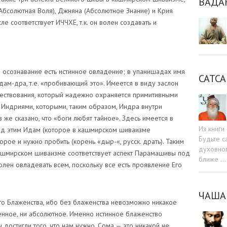
ВАДА
Абсолютная Воля), Джняна (Абсолютное Знание) и Крия
е соответствует ИЧЧХЕ, т.к. он волен создавать и
 осознавание есть истинное овладение; в упанишадах имя
САТСА
дам-дра, т.е. «пробивающий это». Имеется в виду заслон
ствования, который надежно охраняется примитивными
— Индриями, которыми, таким образом, Индра внутри
 же сказано, что «боги любят тайное». Здесь имеется в
Из книг
под этим Идам (которое в кашмирском шиваизме
Будьте c
торое и нужно пробить (корень «дыр-«, русск. драть). Таким
духовног
кашмирском шиваизме соответствует аспект Парамашивы под
ближе …
лен овладевать всем, поскольку все есть проявление Его
ЧАША
го Блаженства, ибо без блаженства невозможно никакое
нное, ни абсолютное. Именно истинное блаженство
достигли того, что нам нужно. Сома — это никакой не