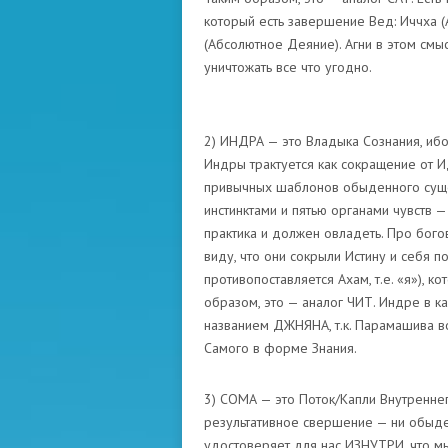
который есть завершение Вед: Иччха (
(Абсолютное Деяние). Агни в этом смысл
уничтожать все что угодно.
2) ИНДРА — это Владыка Сознания, ибо
Индры трактуется как сокращение от И
привычных шаблонов обыденного суще
инстинктами и пятью органами чувств 
практика и должен овладеть. Про богов
виду, что они сокрыли Истину и себя 
противопоставляется Ахам, т.е. «я»), ко
образом, это — аналог ЧИТ. Индре в 
названием ДЖНЯНА, т.к. Парамашива во
Самого в форме Знания.
3) СОМА — это Поток/Капли Внутренне
результативное свершение — ни обыде
удостоверяет для нас ИЗНУТРИ, что мы 