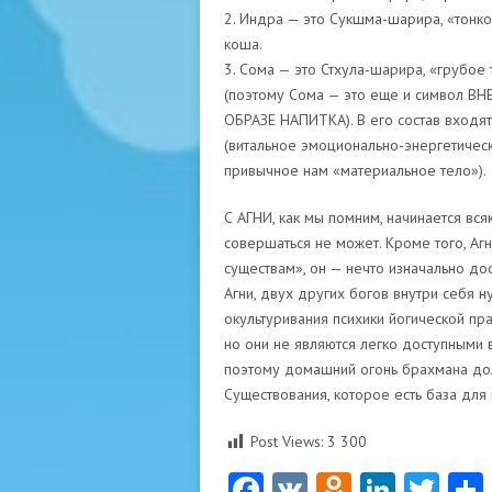
2. Индра — это Сукшма-шарира, «тонко
коша.
3. Сома — это Стхула-шарира, «грубое
(поэтому Сома — это еще и символ
ОБРАЗЕ НАПИТКА). В его состав входя
(витальное эмоционально-энергетическо
привычное нам «материальное тело»).
С АГНИ, как мы помним, начинается вс
совершаться не может. Кроме того, Аг
существам», он — нечто изначально дос
Агни, двух других богов внутри себя 
окультуривания психики йогической пра
но они не являются легко доступными 
поэтому домашний огонь брахмана дол
Существования, которое есть база для 
Post Views:
3 300
Facebook
VK
Odnoklas
Linke
Twi