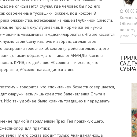
едах не описывается случая, где человек бы под его
08.08.
ак современные тусовщики, скажем, под коксом. В
Коммент
река блаженства, истекающая из нашей Глубинной Самости.
Обычный 
тся, не пройдя окультуривания. В норме же ее нужно
поэтому 
у-» значить «выжимать» и «дистиллировать»). Что же касается
дело. Ег
х нужно свою Сому извлечь и забрать, сделав свое
 восприятия телесных объектов (в действительности, это
иятию). Таким образом, это — аналог АНАНДЫ. Соме в
ТРИЛО
САДГ
вать КРИЯ, т.к. действие Абсолюта — и есть то, что
СУБР
прерывно, Абсолют наслаждается этим.
поэтому и говорится, что «почитание» божеств совершается,
ходит снаружи, есть лишь средство Запечатления Опыта в
ыт. Ибо так удобнее было хранить традицию и передавать
 менее прямой) параллелизм Трех Тел практикующего,
ожеств-опор для практики:
ое тело». В его состав входит только Анандамая-коша.