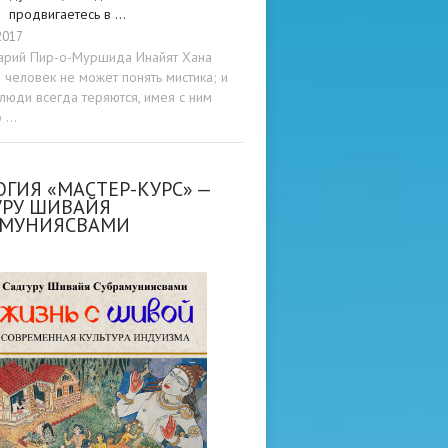
продвигаетесь в …
2017
арий Пир-о-Муршида Инайят Хана
человек не может понять мистика; и
люди всегда теряются, имея с ним
о …
ГИЯ «МАСТЕР-КУРС» —
УРУ ШИВАЙЯ
АМУНИЯСВАМИ