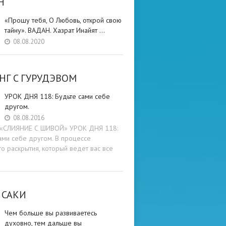
Н
«Прошу тебя, О Любовь, открой свою
тайну». ВАДАН. Хазрат Инайят …
08.08.2020
НГ C ГУРУДЭВОМ
УРОК ДНЯ 118: Будьте cами cебе
другом.
08.08.2016
и «СЛИЯНИЕ С ШИВОЙ» УРОК ДНЯ 118:
ами cебе другом. В процессе
о раскрытия, который ведет вас все
 САКИ
Чем больше вы развиваетесь
духовно, тем дальше вы