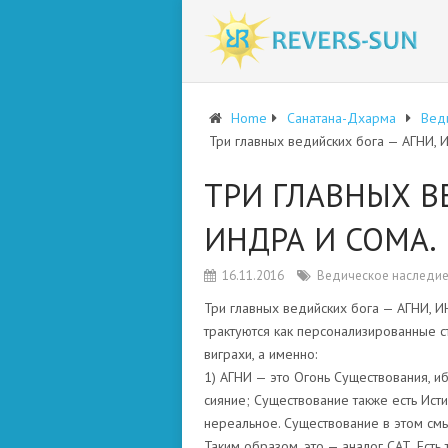
Home
Санатана-Дхарма
Вед
Три главных ведийских бога — АГНИ,
ТРИ ГЛАВНЫХ В
ИНДРА И СОМА.
16.11.2016
Ведическое наследие
Три главных ведийских бога — АГНИ, 
трактуются как персонализированные 
виграхи, а именно:
1) АГНИ — это Огонь Существования, иб
сияние; Существование также есть Исти
нереальное. Существование в этом см
Таким образом, это — аналог САТ. Ест