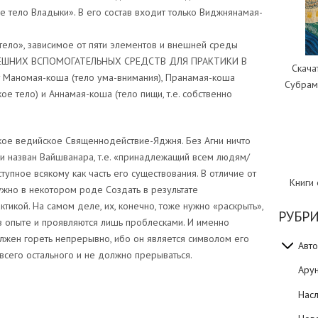
е тело Владыки». В его состав входит только Виджнянамая-
 тело», зависимое от пяти элементов и внешней среды
 ВНЕШНИХ ВСПОМОГАТЕЛЬНЫХ СРЕДСТВ ДЛЯ ПРАКТИКИ В
Скача
т Маномая-коша (тело ума-внимания), Пранамая-коша
Субрам
е тело) и Аннамая-коша (тело пищи, т.е. собственно
якое ведийское Священнодействие-Яджня. Без Агни ничто
ни назван Вайшванара, т.е. «принадлежащий всем людям/
тупное всякому как часть его существования. В отличие от
Книги
нужно в некотором роде Создать в результате
ктикой. На самом деле, их, конечно, тоже нужно «раскрыть»,
РУБР
в опыте и проявляются лишь проблесками. И именно
жен гореть непрерывно, ибо он является символом его
Авто
всего остального и не должно прерываться.
Ару
Нас
sniki
dIn
tter
Отправить