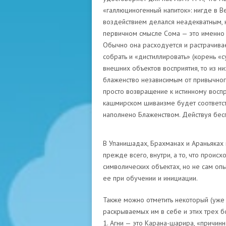
«галлюциногенный напиток»: нигде в В
воздействием делался неадекватным, к
первичном смысле Сома — это именно 
Обычно она расходуется и растрачивае
собрать и «дистиллировать» (корень «с
внешних объектов восприятия, то из ни
блаженство независимым от привычного
просто возвращение к истинному воспр
кашмирском шиваизме будет соответство
наполнено Блаженством. Действуя бес
В Упанишадах, Брахманах и Араньяках 
прежде всего, внутри, а то, что проис
символических объектах, но не сам оп
ее при обучении и инициации.
Также можно отметить некоторый (уже
раскрываемых им в себе и этих трех б
1. Агни — это Карана-шарира, «причинн