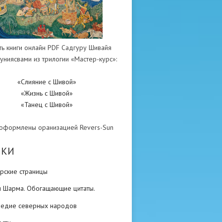
ть книги онлайн PDF Садгуру Шивайя
униясвами из трилогии «Мастер-курс»:
«Слияние с Шивой»
«Жизнь с Шивой»
«Танец с Шивой»
 оформлены оранизацией Revers-Sun
ИКИ
рские страницы
н Шарма. Обогащающие цитаты.
ледие северных народов