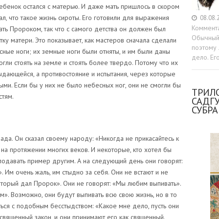
ребенок остался с матерью. И даже мать пришлось в скором
ал, что такое жизнь сироты. Его готовили для выражения
08.08.
Коммент
тать Пророком, так что с самого детства он должен был
Обычный 
атку матери. Это показывает, как мастеров сначала сделали
поэтому 
сные ноги; их земные ноги были отняты, и им были даны
дело. Ег
гли стоять на земле и стоять более твердо. Потому что их
ыдающейся, а противостояние и испытания, через которые
ми. Если бы у них не было небесных ног, они не смогли бы
ТРИЛО
стям.
САДГ
СУБР
а. Он сказал своему народу: «Никогда не прикасайтесь к
 на протяжении многих веков. И некоторые, кто хотел бы
т подавать пример другим. А на следующий день они говорят:
». Им очень жаль, им стыдно за себя. Они не встают и не
оторый дал Пророк». Они не говорят: «Мы любим выпивать».
». Возможно, они будут выпивать всю свою жизнь, но в то
ься с подобным бесстыдством: «Какое мне дело, пусть они
 священный закон, и они принимают его как священный.