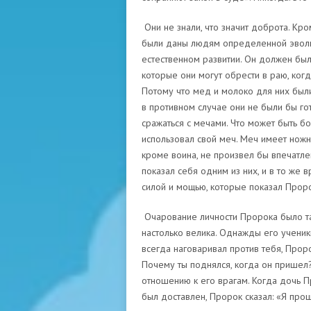
Они не знали, что значит доброта. Кр
были даны людям определенной эволюц
естественном развитии. Он должен был
которые они могут обрести в раю, когд
Потому что мед и молоко для них были
в противном случае они не были бы гот
сражаться с мечами. Что может быть б
использовал свой меч. Меч имеет ножн
кроме воина, не произвел бы впечатле
показал себя одним из них, и в то же 
силой и мощью, которые показал Проро
Очарование личности Пророка было так
настолько велика. Однажды его ученик
всегда наговаривал против тебя, Пророк
Почему ты поднялся, когда он пришел?
отношению к его врагам. Когда дочь Пр
был доставлен, Пророк сказал: «Я прощ