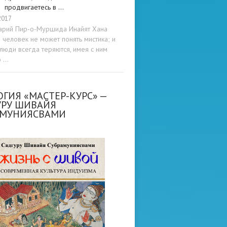
продвигаетесь в …
2017
арий Пир-о-Муршида Инайят Хана
человек не может понять мистика; и
люди всегда теряются, имея с ним
о …
ГИЯ «МАСТЕР-КУРС» —
УРУ ШИВАЙЯ
АМУНИЯСВАМИ