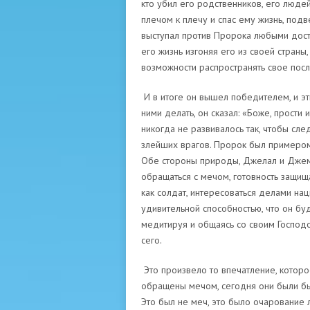
кто убил его родственников, его людей
плечом к плечу и спас ему жизнь, подв
выступал против Пророка любыми дост
его жизнь изгоняя его из своей страны
возможности распространять свое посл
И в итоге он вышел победителем, и эт
ними делать, он сказал: «Боже, прости 
никогда не развивалось так, чтобы сл
злейших врагов. Пророк был примером, 
Обе стороны природы, Джелал и Джема
обращаться с мечом, готовность защищ
как солдат, интересоваться делами нац
удивительной способностью, что он бу
медитируя и общаясь со своим Господо
сего.
Это произвело то впечатление, котор
обращены мечом, сегодня они были бы
Это был не меч, это было очарование л