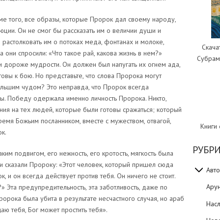
оме того, все образы, которые Пророк дал своему народу,
ии. Он не смог бы рассказать им о величии души и
 растолковать им о потоках меда, фонтанах и молоке,
Скача
а они спросили: «Что такое рай, какова жизнь в нем?»
Субрам
 дороже мудрости. Он должен был напугать их огнем ада,
овы к бою. Но представьте, что слова Пророка могут
ольшим чудом? Это неправда, что Пророк всегда
ы. Победу одержала именно личность Пророка. Никто,
ния на тех людей, которые были готовы сражаться; который
время Божьим посланником, вместе с мужеством, отвагой,
Книги
к.
РУБР
им подвигом, его нежность, его кротость, мягкость была
и сказали Пророку: «Этот человек, который пришел сюда
Авто
, и он всегда действует против тебя. Он ничего не стоит.
Ару
» Эта предупредительность, эта заботливость, даже по
орока была убита в результате несчастного случая, но араб
Нас
аю тебя, Бог может простить тебя».