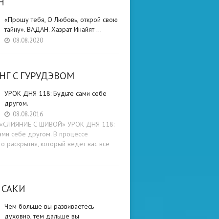
Н
«Прошу тебя, О Любовь, открой свою
тайну». ВАДАН. Хазрат Инайят …
08.08.2020
НГ C ГУРУДЭВОМ
УРОК ДНЯ 118: Будьте cами cебе
другом.
08.08.2016
и «СЛИЯНИЕ С ШИВОЙ» УРОК ДНЯ 118:
ами cебе другом. В процессе
о раскрытия, который ведет вас все
 САКИ
Чем больше вы развиваетесь
духовно, тем дальше вы