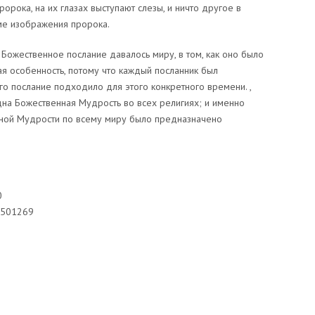
орока, на их глазах выступают слезы, и ничто другое в
ме изображения пророка.
 Божественное послание давалось миру, в том, как оно было
я особенность, потому что каждый посланник был
го послание подходило для этого конкретного времени. ,
одна Божественная Мудрость во всех религиях; и именно
нной Мудрости по всему миру было предназначено
0
1501269
sniki
dIn
tter
Отправить