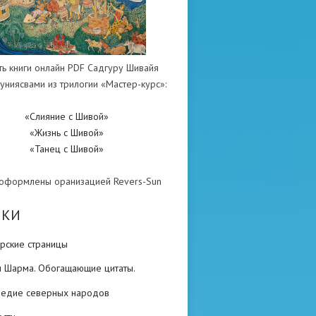
ть книги онлайн PDF Садгуру Шивайя
униясвами из трилогии «Мастер-курс»:
«Слияние с Шивой»
«Жизнь с Шивой»
«Танец с Шивой»
 оформлены оранизацией Revers-Sun
ИКИ
рские страницы
н Шарма. Обогащающие цитаты.
ледие северных народов