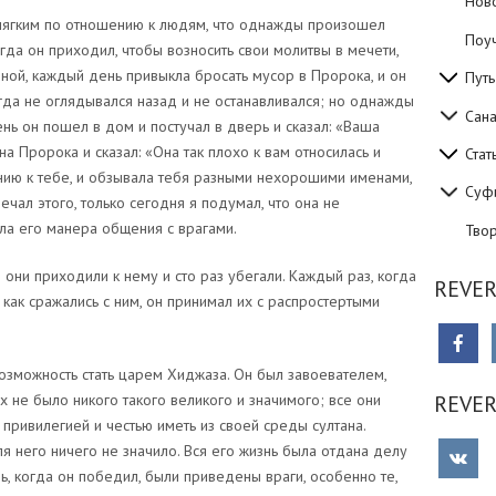
Нов
ягким по отношению к людям, что однажды произошел
Поуч
гда он приходил, чтобы возносить свои молитвы в мечети,
ой, каждый день привыкла бросать мусор в Пророка, и он
Путь
гда не оглядывался назад и не останавливался; но однажды
Сан
ень он пошел в дом и постучал в дверь и сказал: «Ваша
 Пророка и сказал: «Она так плохо к вам относилась и
Стат
ию к тебе, и обзывала тебя разными нехорошими именами,
Суф
ечал этого, только сегодня я подумал, что она не
ла его манера общения с врагами.
Тво
 они приходили к нему и сто раз убегали. Каждый раз, когда
REVER
 как сражались с ним, он принимал их с распростертыми
озможность стать царем Хиджаза. Он был завоевателем,
 не было никого такого великого и значимого; все они
REVE
привилегией и честью иметь из своей среды султана.
я него ничего не значило. Вся его жизнь была отдана делу
ь, когда он победил, были приведены враги, особенно те,