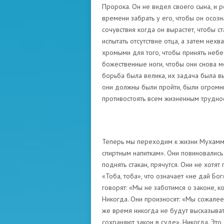
Пророка. Он не видел своего сына, и 
времени забрать у его, чтобы он осозн
сочувствия когда он вырастет, чтобы с
испытать отсутствие отца, а затем нехв
хромыми для того, чтобы принять небе
божественные ноги, чтобы они снова мо
борьба была велика, их задача была в
они должны были пройти, были огромны
противостоять всем жизненным трудно
Теперь мы переходим к жизни Мухаммад
спиртным напиткам». Они повиновались
поднять стакан, прячутся. Они не хотя
«Тоба, тоба», что означает «не дай Бог
говорят: «Мы не заботимся о законе, к
Никогда. Они произносят: «Мы сожалеем
же время никогда не будут высказыват
сохраняют закон в суде». Никогда. Это