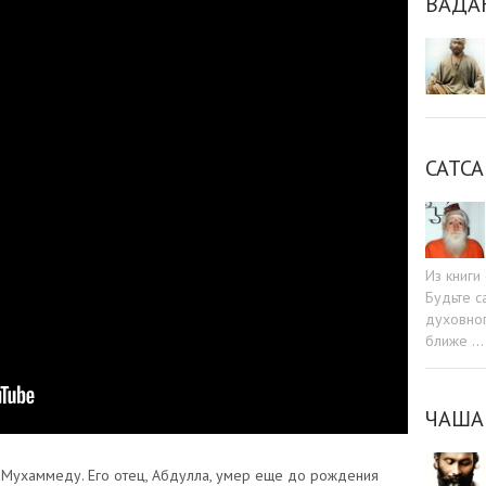
ВАДА
САТСА
Из книг
Будьте c
духовног
ближе …
ЧАША
 Мухаммеду. Его отец, Абдулла, умер еще до рождения