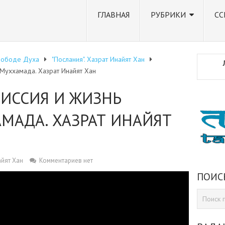
ГЛАВНАЯ
РУБРИКИ
СС
вободе Духа
"Послания". Хазрат Инайят Хан
Муххамада. Хазрат Инайят Хан
ИССИЯ И ЖИЗНЬ
МАДА. ХАЗРАТ ИНАЙЯТ
айят Хан
Комментариев нет
ПОИС