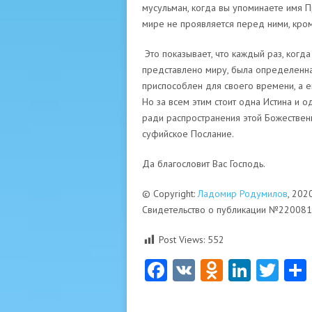
мусульман, когда вы упоминаете имя Пр
мире не проявляется перед ними, кро
Это показывает, что каждый раз, когда
представлено миру, была определенна
приспособлен для своего времени, а е
Но за всем этим стоит одна Истина и 
ради распространения этой Божестве
суфийское Послание.
Да благословит Вас Господь.
© Copyright:
Ладомир Родумилов
, 202
Свидетельство о публикации №22008
Post Views:
552
Facebook
VK
Odnoklas
Linke
Twi