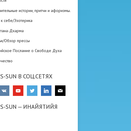
ости
ительные истории, притчи и афоризмы.
 к себе/Эзотерика
атана-Дхарма
ьи/Обзор прессы
ийское Послание о Свободе Духа
рчество
S-SUN В СОЦ.СЕТЯХ
RS-SUN — ИНАЙЯТИЙЯ