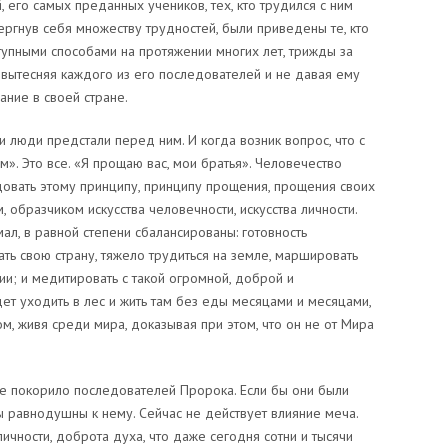
, его самых преданных учеников, тех, кто трудился с ним
ергнув себя множеству трудностей, были приведены те, кто
упными способами на протяжении многих лет, трижды за
, вытесняя каждого из его последователей и не давая ему
ание в своей стране.
и люди предстали перед ним. И когда возник вопрос, что с
им». Это все. «Я прощаю вас, мои братья». Человечество
едовать этому принципу, принципу прощения, прощения своих
образчиком искусства человечности, искусства личности.
л, в равной степени сбалансированы: готовность
ать свою страну, тяжело трудиться на земле, маршировать
ии; и медитировать с такой огромной, доброй и
дет уходить в лес и жить там без еды месяцами и месяцами,
м, живя среди мира, доказывая при этом, что он не от Мира
ое покорило последователей Пророка. Если бы они были
 равнодушны к нему. Сейчас не действует влияние меча.
ичности, доброта духа, что даже сегодня сотни и тысячи