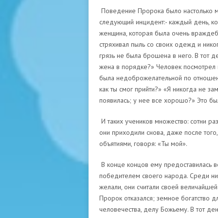
Поведение Пророка было настолько м
следующий инцидент:- каждый день, ко
женщина, которая была очень враждебн
стряхивал пыль со своих одежд и нико
грязь не была брошена в него. В тот д
жена в порядке?» Человек посмотрел на
была недоброжелательной по отношен
как ты смог прийти?» «Я никогда не зам
появилась; у нее все хорошо?» Это бы
И таких учеников множество: сотни раз
они приходили снова, даже после того,
объятиями, говоря: «Ты мой».
В конце концов ему предоставилась в
победителем своего народа. Среди них
желали, они считали своей величайшей 
Пророк отказался; земное богатство дл
человечества, делу Божьему. В тот ден