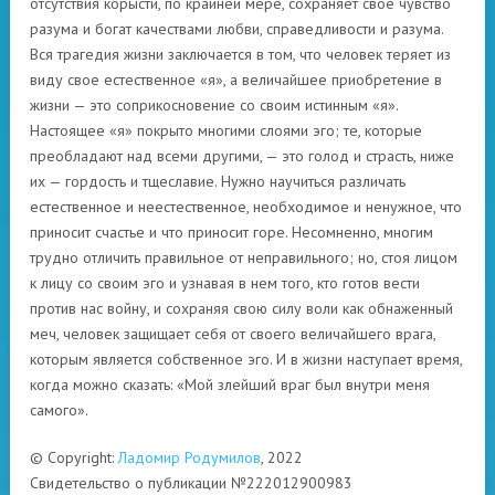
отсутствия корысти, по крайней мере, сохраняет свое чувство
разума и богат качествами любви, справедливости и разума.
Вся трагедия жизни заключается в том, что человек теряет из
виду свое естественное «я», а величайшее приобретение в
жизни — это соприкосновение со своим истинным «я».
Настоящее «я» покрыто многими слоями эго; те, которые
преобладают над всеми другими, — это голод и страсть, ниже
их — гордость и тщеславие. Нужно научиться различать
естественное и неестественное, необходимое и ненужное, что
приносит счастье и что приносит горе. Несомненно, многим
трудно отличить правильное от неправильного; но, стоя лицом
к лицу со своим эго и узнавая в нем того, кто готов вести
против нас войну, и сохраняя свою силу воли как обнаженный
меч, человек защищает себя от своего величайшего врага,
которым является собственное эго. И в жизни наступает время,
когда можно сказать: «Мой злейший враг был внутри меня
самого».
© Copyright:
Ладомир Родумилов
, 2022
Свидетельство о публикации №222012900983