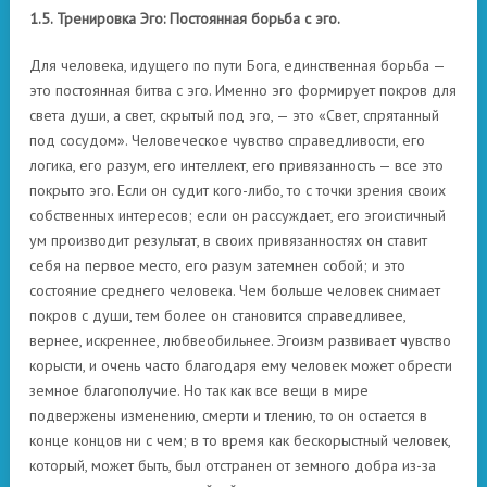
1.5. Тренировка Эго: Постоянная борьба с эго.
Для человека, идущего по пути Бога, единственная борьба —
это постоянная битва с эго. Именно эго формирует покров для
света души, а свет, скрытый под эго, — это «Свет, спрятанный
под сосудом». Человеческое чувство справедливости, его
логика, его разум, его интеллект, его привязанность — все это
покрыто эго. Если он судит кого-либо, то с точки зрения своих
собственных интересов; если он рассуждает, его эгоистичный
ум производит результат, в своих привязанностях он ставит
себя на первое место, его разум затемнен собой; и это
состояние среднего человека. Чем больше человек снимает
покров с души, тем более он становится справедливее,
вернее, искреннее, любвеобильнее. Эгоизм развивает чувство
корысти, и очень часто благодаря ему человек может обрести
земное благополучие. Но так как все вещи в мире
подвержены изменению, смерти и тлению, то он остается в
конце концов ни с чем; в то время как бескорыстный человек,
который, может быть, был отстранен от земного добра из-за