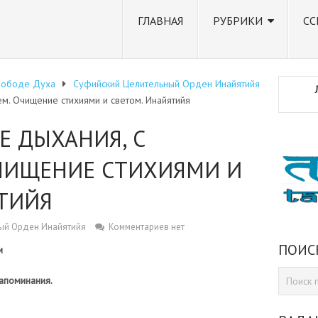
ГЛАВНАЯ
РУБРИКИ
СС
вободе Духа
Суфийский Целительный Орден Инайятийя
м. Очищение стихиями и светом. Инайятийя
 ДЫХАНИЯ, С
ЧИЩЕНИЕ СТИХИЯМИ И
ТИЙЯ
ый Орден Инайятийя
Комментариев нет
ПОИС
м
апоминания.