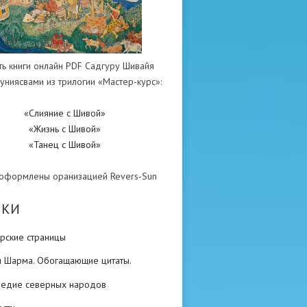
ть книги онлайн PDF Садгуру Шивайя
униясвами из трилогии «Мастер-курс»:
«Слияние с Шивой»
«Жизнь с Шивой»
«Танец с Шивой»
 оформлены оранизацией Revers-Sun
ИКИ
рские страницы
н Шарма. Обогащающие цитаты.
ледие северных народов