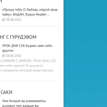
Н
«Прошу тебя, О Любовь, открой свою
тайну». ВАДАН. Хазрат Инайят …
08.08.2020
НГ C ГУРУДЭВОМ
УРОК ДНЯ 118: Будьте cами cебе
другом.
08.08.2016
и «СЛИЯНИЕ С ШИВОЙ» УРОК ДНЯ 118:
ами cебе другом. В процессе
о раскрытия, который ведет вас все
 САКИ
Чем больше вы развиваетесь
духовно, тем дальше вы