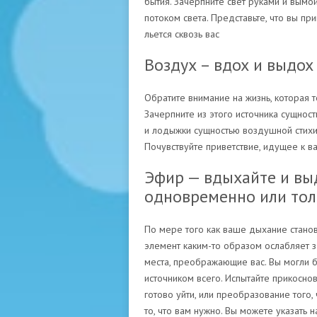
бытия. Зачерпните свет руками и вымойт
потоком света. Представьте, что вы прив
льется сквозь вас
Воздух – вдох и выдох
Обратите внимание на жизнь, которая те
Зачерпните из этого источника сущнос
и лодыжки сущностью воздушной стихии.
Почувствуйте приветствие, идущее к ва
Эфир — вдыхайте и выд
одновременно или толь
По мере того как ваше дыхание станов
элемент каким-то образом ослабляет 
места, преображающие вас. Вы могли б
источником всего. Испытайте прикоснов
готово уйти, или преобразование того, 
то, что вам нужно. Вы можете указать 