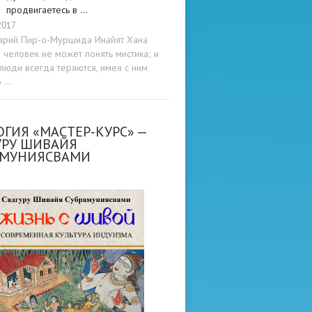
продвигаетесь в …
2017
арий Пир-о-Муршида Инайят Хана
человек не может понять мистика; и
люди всегда теряются, имея с ним
о …
ГИЯ «МАСТЕР-КУРС» —
УРУ ШИВАЙЯ
АМУНИЯСВАМИ