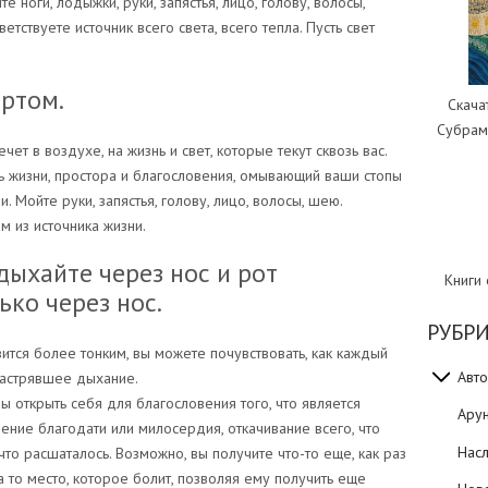
е ноги, лодыжки, руки, запястья, лицо, голову, волосы,
етствуете источник всего света, всего тепла. Пусть свет
 ртом.
Скача
Субрам
чет в воздухе, на жизнь и свет, которые текут сквозь вас.
ть жизни, простора и благословения, омывающий ваши стопы
 Мойте руки, запястья, голову, лицо, волосы, шею.
м из источника жизни.
ыхайте через нос и рот
Книги
ко через нос.
РУБР
ится более тонким, вы можете почувствовать, как каждый
Авто
застрявшее дыхание.
ы открыть себя для благословения того, что является
Ару
ение благодати или милосердия, откачивание всего, что
Нас
что расшаталось. Возможно, вы получите что-то еще, как раз
на то место, которое болит, позволяя ему получить еще