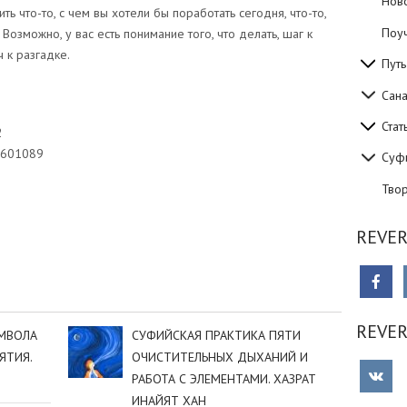
Нов
ь что-то, с чем вы хотели бы поработать сегодня, что-то,
Поуч
Возможно, у вас есть понимание того, что делать, шаг к
 к разгадке.
Путь
Сан
Стат
2
2601089
Суф
Тво
sniki
dIn
tter
Отправить
REVER
REVE
ИМВОЛА
СУФИЙСКАЯ ПРАКТИКА ПЯТИ
ЯТИЯ.
ОЧИСТИТЕЛЬНЫХ ДЫХАНИЙ И
РАБОТА С ЭЛЕМЕНТАМИ. ХАЗРАТ
ИНАЙЯТ ХАН