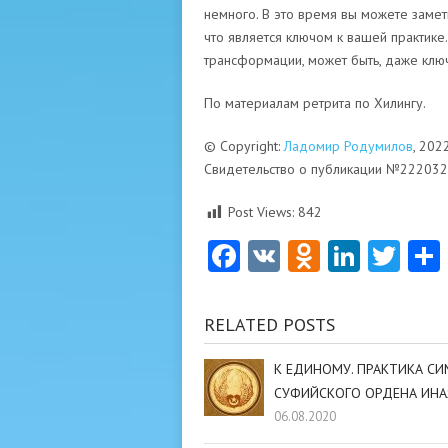
немного. В это время вы можете заметит
что является ключом к вашей практике. 
трансформации, может быть, даже ключ
По материалам ретрита по Хилингу.
© Copyright:
Ладомир Родумилов
, 202
Свидетельство о публикации №22203
Post Views:
842
Facebook
VK
Odnoklas
Linke
Twi
RELATED POSTS
К ЕДИНОМУ. ПРАКТИКА С
СУФИЙСКОГО ОРДЕНА ИНА
06.08.2020