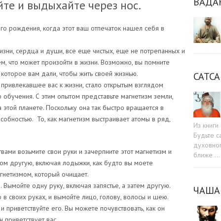
ВАДА
те и выдыхайте через нос.
о рождения, когда этот ваш отпечаток нашел себя в
изни, сердца и души, все еще чистых, еще не потрепанных и
м, что может произойти в жизни. Возможно, вы помните
, которое вам дали, чтобы жить своей жизнью.
САТСА
, привлекавшее вас к жизни, стало открытым взглядом
обучения. С этим опытом представьте магнетизм земли,
 этой планете. Поскольку она так быстро вращается в
обностью. То, как магнетизм выстраивает атомы в ряд,
Из книг
Будьте c
духовног
ами возьмите свои руки и зачерпните этот магнетизм и
ближе …
том другую, включая лодыжки, как будто вы моете
гнетизмом, который очищает.
. Вымойте одну руку, включая запястье, а затем другую.
ЧАША
 в своих руках, и вымойте лицо, голову, волосы и шею.
и приветствуйте его. Вы можете почувствовать, как он
н приветствует вас.