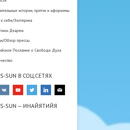
ости
ительные истории, притчи и афоризмы.
 к себе/Эзотерика
атана-Дхарма
ьи/Обзор прессы
ийское Послание о Свободе Духа
рчество
S-SUN В СОЦ.СЕТЯХ
RS-SUN — ИНАЙЯТИЙЯ