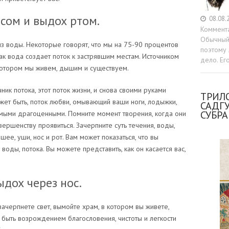
сом и выдох ртом.
08.08.
Коммент
Обычный 
из воды. Некоторые говорят, что мы на 75-90 процентов
поэтому 
ак вода создает поток к застрявшим местам. Источником
дело. Ег
 котором мы живем, дышим и существуем.
ник потока, этот поток жизни, и снова своими руками
ТРИЛО
ожет быть, поток любви, омывающий ваши ноги, лодыжки,
САДГ
СУБР
 самыми драгоценными. Помните момент творения, когда они
ершенству проявиться. Зачерпните суть течения, воды,
шее, уши, нос и рот. Вам может показаться, что вы
воды, потока. Вы можете представить, как он касается вас,
ыдох через нос.
зачерпнете свет, вымойте храм, в котором вы живете,
 быть возрождением благословения, чистоты и легкости