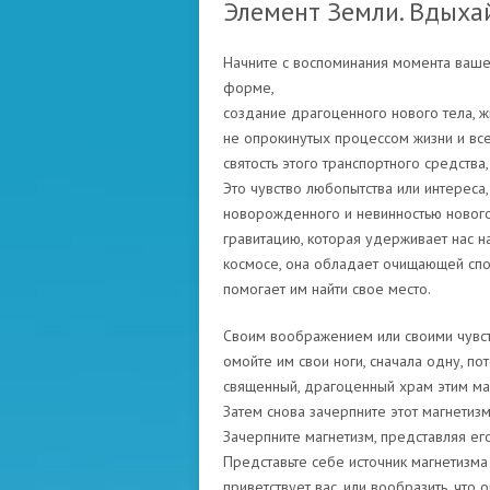
Элемент Земли. Вдыхай
Начните с воспоминания момента вашег
форме,
создание драгоценного нового тела, ж
не опрокинутых процессом жизни и все
святость этого транспортного средства
Это чувство любопытства или интереса
новорожденного и невинностью нового 
гравитацию, которая удерживает нас на
космосе, она обладает очищающей спос
помогает им найти свое место.
Своим воображением или своими чувств
омойте им свои ноги, сначала одну, по
священный, драгоценный храм этим ма
Затем снова зачерпните этот магнетизм
Зачерпните магнетизм, представляя его
Представьте себе источник магнетизма 
приветствует вас, или вообразить, что о