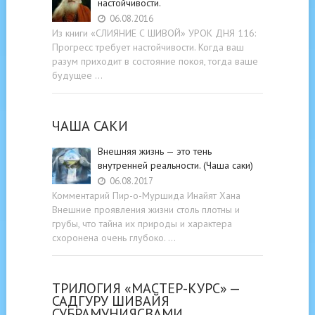
настойчивости.
06.08.2016
Из книги «СЛИЯНИЕ С ШИВОЙ» УРОК ДНЯ 116:
Прогресс требует настойчивости. Когда ваш
разум приходит в состояние покоя, тогда ваше
будущее …
ЧАША САКИ
Внешняя жизнь — это тень
внутренней реальности. (Чаша саки)
06.08.2017
Комментарий Пир-о-Муршида Инайят Хана
Внешние проявления жизни столь плотны и
грубы, что тайна их природы и характера
схоронена очень глубоко. …
ТРИЛОГИЯ «МАСТЕР-КУРС» —
САДГУРУ ШИВАЙЯ
СУБРАМУНИЯСВАМИ