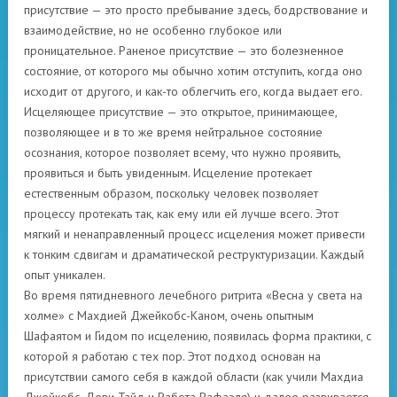
присутствие — это просто пребывание здесь, бодрствование и
взаимодействие, но не особенно глубокое или
проницательное. Раненое присутствие — это болезненное
состояние, от которого мы обычно хотим отступить, когда оно
исходит от другого, и как-то облегчить его, когда выдает его.
Исцеляющее присутствие — это открытое, принимающее,
позволяющее и в то же время нейтральное состояние
осознания, которое позволяет всему, что нужно проявить,
проявиться и быть увиденным. Исцеление протекает
естественным образом, поскольку человек позволяет
процессу протекать так, как ему или ей лучше всего. Этот
мягкий и ненаправленный процесс исцеления может привести
к тонким сдвигам и драматической реструктуризации. Каждый
опыт уникален.
Во время пятидневного лечебного ритрита «Весна у света на
холме» с Махдией Джейкобс-Каном, очень опытным
Шафаятом и Гидом по исцелению, появилась форма практики, с
которой я работаю с тех пор. Этот подход основан на
присутствии самого себя в каждой области (как учили Махдиа