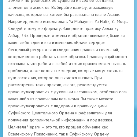
Земле и потребностях ее существа и всех ее созданий,
элементов и аспектов. Выбирайте вазифу, отражающую
качества, которые вы хотели бы развивать на плане Акаши.
Например, можно использовать Ya Muhaymin, Ya Hafiz, Ya Muqit.
Следуйте тому же формату. Завершите практику Аллах ху
Акбар, 33x. Проверьте домены и обратите внимание, были ли
какие-либо сдвиги или изменения. «Врачи сердца» —
бесценный ресурс для исследования практик и сочетаний,
которые можно работать таким образом. Практикующий может
осознавать, что работа с любой из этих практик может вызвать
проблемы, даже подняв те энергии, которые могут стоять на
пути состояния, которое он пытается вызвать. При
рассмотрении таких практик, как эта, рекомендуется
проконсультироваться с духовным наставником, особенно если
какая-либо из практик вам незнакома. Вы также можете
проконсультироваться с лидерами и практикующими
Суфийского Целительного Ордена и рафаэлитами для
получения дополнительной информации и поддержки.
Целители Чераги — это те, кто прошел обучение как
Вселенскому Поклонению, так и Суфийскому Ордену