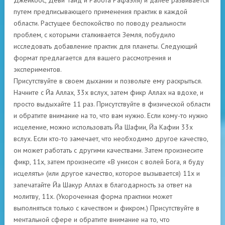
Джейкобс, Деви Тайд и Работа Рафаэля) и далее развивается
путем предписывающего применения практик в каждой
области. Растущее беспокойство по поводу реальности
проблем, с которыми сталкивается Земля, побудило
исследовать добавление практик для планеты. Следующий
формат предлагается для вашего рассмотрения и
экспериментов.
Присутствуйте в своем дыхании и позвольте ему раскрыться.
Начните с Йа Аллах, 33x вслух, затем фикр Аллах на вдохе, и
просто выдыхайте 11 раз. Присутствуйте в физической области
и обратите внимание на то, что вам нужно. Если кому-то нужно
исцеление, можно использовать Йа Шафии, Йа Кафии 33x
вслух. Если кто-то замечает, что необходимо другое качество,
он может работать с другими качествами. Затем произнесите
фикр, 11x, затем произнесите «В унисон с волей Бога, я буду
исцелять» (или другое качество, которое вызывается) 11x и
запечатайте Йа Шакур Аллах в благодарность за ответ на
молитву, 11x. (Укороченная форма практики может
выполняться только с качеством и фикром.) Присутствуйте в
ментальной сфере и обратите внимание на то, что