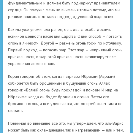
фундаментальным и должен быть подчеркнут врачевателем
сердца. Он получил меньше внимания только потому, что мы
решили описать в деталях подход «духовной жадности».
Как мы уже упоминали ранее, есть два способа достичь
истинной ценности наследия царства. Один способ — погасить
огонь в личности. Другой — разжечь огонь тоски по источнику.
Первый подход — погасить жар. Этот жар — неприятный огонь
привязанности, и жар этой привязанности активизирует все
упражнения ложного «я».
Коран говорит об этом, когда патриарх Ибрахим (Авраам)
собирается быть брошенным в бушующий огонь. Аллах
говорит: «Всякий огонь, будь прохладой и покоем. И мир на
Ибрахиме, когда он будет брошен в огонь». Затем его
бросают в огонь, и все удивляются, что он пребывает там и не
сгорает.
Принимая во внимание все это, мы утверждаем, что аль-Варис
может быть как охлаждающим, так и нагревающим — или и тем,