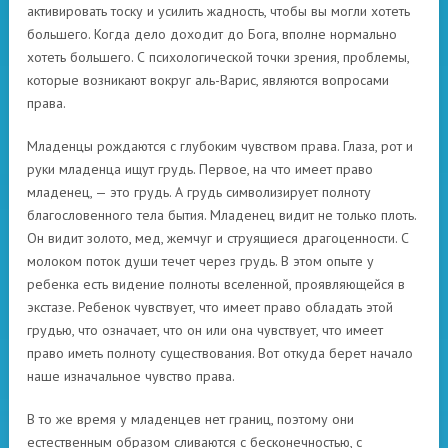
активировать тоску и усилить жадность, чтобы вы могли хотеть
большего. Когда дело доходит до Бога, вполне нормально
хотеть большего. С психологической точки зрения, проблемы,
которые возникают вокруг аль-Варис, являются вопросами
права.
Младенцы рождаются с глубоким чувством права. Глаза, рот и
руки младенца ищут грудь. Первое, на что имеет право
младенец, — это грудь. А грудь символизирует полноту
благословенного тела бытия. Младенец видит не только плоть.
Он видит золото, мед, жемчуг и струящиеся драгоценности. С
молоком поток души течет через грудь. В этом опыте у
ребенка есть видение полноты вселенной, проявляющейся в
экстазе. Ребенок чувствует, что имеет право обладать этой
грудью, что означает, что он или она чувствует, что имеет
право иметь полноту существования. Вот откуда берет начало
наше изначальное чувство права.
В то же время у младенцев нет границ, поэтому они
естественным образом сливаются с бесконечностью, с