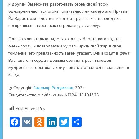
и другим. Вы можете разогревать огонь своей тоски,
одновременно гася огонь привязанностей своего эго. Призыв
Йа Варис может достичь и того, и другого. Его не следует
воспринимать просто как согревающую
вазифу
.
Однако удивительно видеть, когда вы берете кого-то, кто
очень горяч, и позволяете ему расширить свой жар и свое
томление, его привязанность затем угасает. Они входят в
фана
.
Врачеватели сердца должны обладать различающей
мудростью, чтобы знать, кому давать этот метод наставления и
когда.
© Copyright:
Ладомир Родумилов
, 2024
Свидетельство о публикации №224112101328
Post Views:
198
Facebook
VK
Odnoklassniki
LinkedIn
Twitter
Отправить