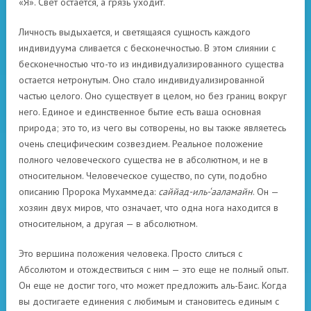
«Я». Свет остается, а грязь уходит.
Личность выдыхается, и светящаяся сущность каждого
индивидуума сливается с бесконечностью. В этом слиянии с
бесконечностью что-то из индивидуализированного существа
остается нетронутым. Оно стало индивидуализированной
частью целого. Оно существует в целом, но без границ вокруг
него. Единое и единственное бытие есть ваша основная
природа; это то, из чего вы сотворены, но вы также являетесь
очень специфическим созвездием. Реальное положение
полного человеческого существа не в абсолютном, и не в
относительном. Человеческое существо, по сути, подобно
описанию Пророка Мухаммеда:
саййад-иль-‘ааламайн
. Он —
хозяин двух миров, что означает, что одна нога находится в
относительном, а другая — в абсолютном.
Это вершина положения человека. Просто слиться с
Абсолютом и отождествиться с ним — это еще не полный опыт.
Он еще не достиг того, что может предложить аль-Баис. Когда
вы достигаете единения с любимым и становитесь единым с