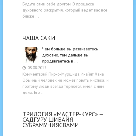
Будьте cами cебе другом. В процессе
духовного раскрытия, который ведет вас все
ближе …
ЧАША САКИ
Чем больше вы развиваетесь
духовно, тем дальше вы
продвигаетесь в …
08.08.2017
Комментарий Пир-о-Муршида Инайят Хана
Обычный человек не может понять мистика; и
поэтому люди всегда теряются, имея с ним
дело. Его …
ТРИЛОГИЯ «МАСТЕР-КУРС» —
САДГУРУ ШИВАЙЯ
СУБРАМУНИЯСВАМИ