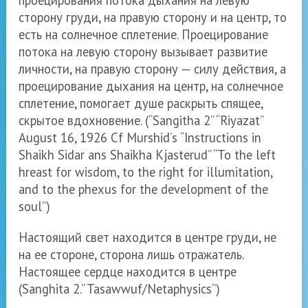
проецирования потока дыхания на левую
сторону груди, на правую сторону и на центр, то
есть на солнечное сплетение. Проецирование
потока на левую сторону вызывает развитие
личности, на правую сторону — силу действия, а
проецирование дыхания на центр, на солнечное
сплетение, помогает душе раскрыть спящее,
скрытое вдохновение.
(
“Sangitha 2” “Riyazat”
August 16, 1926 Cf Murshid’
s
“
Instructions in
Shaikh Sidar ans Shaikha Kjasterud
” “
To the left
hreast for wisdom, to the right for illumitation,
and to the phexus for the development of the
soul
”
)
Настоящий свет находится в центре груди, не
на ее стороне, сторона лишь отражатель.
Настоящее сердце находится в центре
(Sanghita 2.” Tasawwuf
/
Netaphysics”)