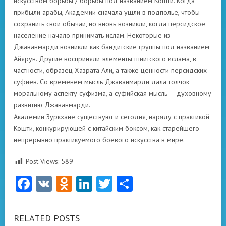
искусством борьбы / борьбы под названием Кошти. Когда
прибыли арабы, Академии сначала ушли в подполье, чтобы
сохранить свои обычаи, но вновь возникли, когда персидское
население начало принимать ислам. Некоторые из
Джаванмарди возникли как бандитские группы под названием
Айярун. Другие восприняли элементы шиитского ислама, в
частности, образец Хазрата Али, а также ценности персидских
суфиев. Со временем мысль Джаванмарди дала толчок
моральному аспекту суфизма, а суфийская мысль — духовному
развитию Джаванмарди.
Академии Зуркхане существуют и сегодня, наряду с практикой
Кошти, конкурирующей с китайским боксом, как старейшего
непрерывно практикуемого боевого искусства в мире.
Post Views:
589
Facebook
VK
Odnoklassniki
LinkedIn
Twitter
Отправить
RELATED POSTS