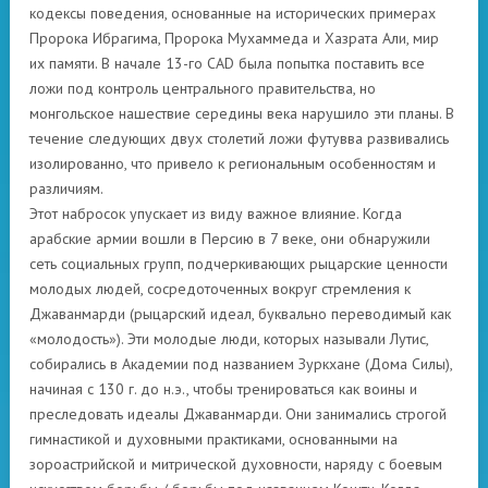
кодексы поведения, основанные на исторических примерах
Пророка Ибрагима, Пророка Мухаммеда и Хазрата Али, мир
их памяти. В начале 13-го CAD была попытка поставить все
ложи под контроль центрального правительства, но
монгольское нашествие середины века нарушило эти планы. В
течение следующих двух столетий ложи футувва развивались
изолированно, что привело к региональным особенностям и
различиям.
Этот набросок упускает из виду важное влияние. Когда
арабские армии вошли в Персию в 7 веке, они обнаружили
сеть социальных групп, подчеркивающих рыцарские ценности
молодых людей, сосредоточенных вокруг стремления к
Джаванмарди (рыцарский идеал, буквально переводимый как
«молодость»). Эти молодые люди, которых называли Лутис,
собирались в Академии под названием Зуркхане (Дома Силы),
начиная с 130 г. до н.э., чтобы тренироваться как воины и
преследовать идеалы Джаванмарди. Они занимались строгой
гимнастикой и духовными практиками, основанными на
зороастрийской и митрической духовности, наряду с боевым