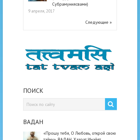
Субрамуниясвами)
9 апреля, 2017
Следующие »
ПОИСК
ВАДАН
«Прошу тебя, О Любовь, открой свою
тайну». ВАДАН. Хазрат Инайят …