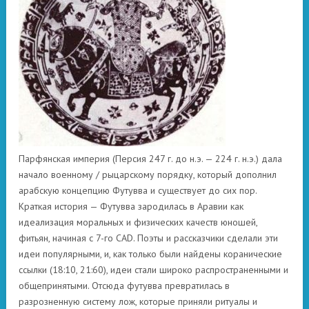
Парфянская империя (Персия 247 г. до н.э. — 224 г. н.э.) дала
начало военному / рыцарскому порядку, который дополнил
арабскую концепцию Футувва и существует до сих пор.
Краткая история — Футувва зародилась в Аравии как
идеализация моральных и физических качеств юношей,
фитьян, начиная с 7-го CAD. Поэты и рассказчики сделали эти
идеи популярными, и, как только были найдены коранические
ссылки (18:10, 21:60), идеи стали широко распространенными и
общепринятыми. Отсюда футувва превратилась в
разрозненную систему лож, которые приняли ритуалы и