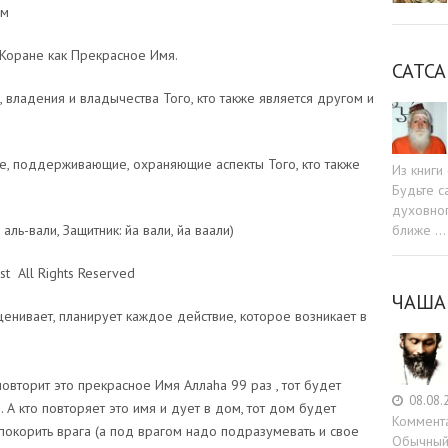
ом
 Коране как Прекрасное Имя.
САТСА
 владения и владычества Того, кто также является другом и
е, поддерживающие, охраняющие аспекты Того, кто также
Из книг
Будьте c
духовног
ближе …
 аль-вали, Защитник: йа вали, йа ваали)
t All Rights Reserved
ЧАША
овторит это прекрасное Имя Аллаhа 99 раз , тот будет
08.08.
А кто повторяет это имя и дует в дом, тот дом будет
Коммент
покорить врага (а под врагом надо подразумевать и свое
Обычный 