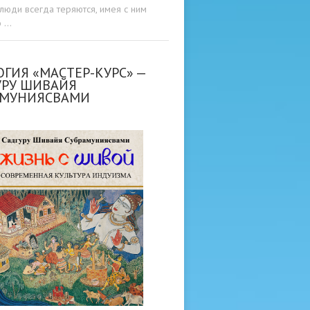
люди всегда теряются, имея с ним
о …
ГИЯ «МАСТЕР-КУРС» —
УРУ ШИВАЙЯ
АМУНИЯСВАМИ