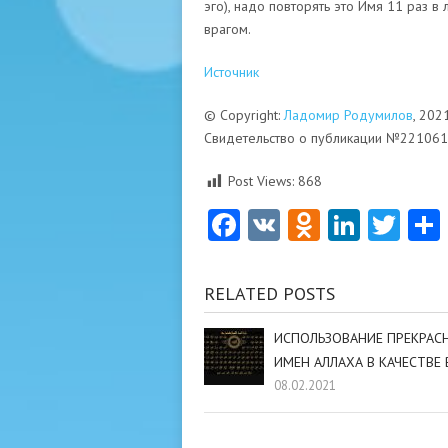
эго), надо повторять это Имя 11 раз 
врагом.
Источник
© Copyright:
Ладомир Родумилов
, 202
Свидетельство о публикации №22106
Post Views:
868
Facebook
VK
Odnoklas
Linke
Twi
RELATED POSTS
ИСПОЛЬЗОВАНИЕ ПРЕКРАС
ИМЕН АЛЛАХА В КАЧЕСТВЕ
08.02.2021