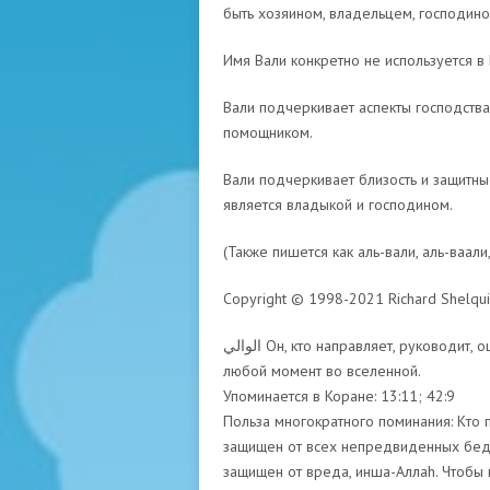
быть хозяином, владельцем, господин
Имя Вали конкретно не используется в
Вали подчеркивает аспекты господства,
помощником.
Вали подчеркивает близость и защитны
является владыкой и господином.
(Также пишется как аль-вали, аль-ваали,
Copyright © 1998-2021 Richard Shelquis
الوالي Он, кто направляет, руководит, оценивает, планирует каждое действие, которое возникает в
любой момент во вселенной.
Упоминается в Коране: 13:11; 42:9
Польза многократного поминания: Кто п
защищен от всех непредвиденных бед. 
защищен от вреда, инша-Аллаh. Чтобы 