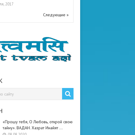
ля, 2017
Следующие »
К
Н
«Прошу тебя, О Любовь, открой свою
тайну». ВАДАН. Хазрат Инайят …
08.08.2020