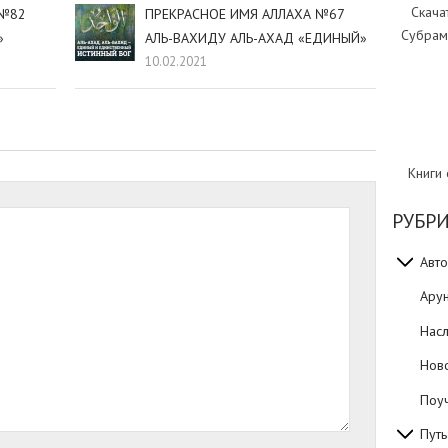
Скача
 №82
ПРЕКРАСНОЕ ИМЯ АЛЛАХА №67
Субрам
»
АЛЬ-ВАХИДУ АЛЬ-АХАД «ЕДИНЫЙ»
10.02.2021
Книги
РУБР
Авто
Ару
Нас
Нов
Поуч
Путь