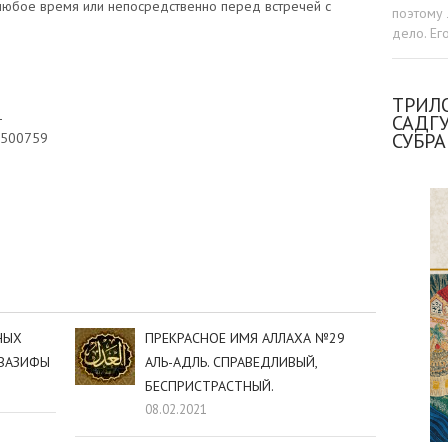
в любое время или непосредственно перед встречей с
поэтому 
дело. Ег
ТРИЛО
1
САДГ
СУБР
1500759
sniki
dIn
tter
Отправить
НЫХ
ПРЕКРАСНОЕ ИМЯ АЛЛАХА №29
 ВАЗИФЫ
АЛЬ-АДЛЬ. СПРАВЕДЛИВЫЙ,
БЕСПРИСТРАСТНЫЙ.
08.02.2021