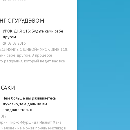
НГ C ГУРУДЭВОМ
УРОК ДНЯ 118: Будьте cами cебе
другом.
08.08.2016
и «СЛИЯНИЕ С ШИВОЙ» УРОК ДНЯ 118:
ами cебе другом. В процессе
о раскрытия, который ведет вас все
 САКИ
Чем больше вы развиваетесь
духовно, тем дальше вы
продвигаетесь в …
2017
арий Пир-о-Муршида Инайят Хана
человек не может понять мистика; и