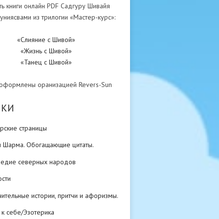
ть книги онлайн PDF Садгуру Шивайя
униясвами из трилогии «Мастер-курс»:
«Слияние с Шивой»
«Жизнь с Шивой»
«Танец с Шивой»
 оформлены оранизацией Revers-Sun
ИКИ
рские страницы
н Шарма. Обогащающие цитаты.
ледие северных народов
ости
ительные истории, притчи и афоризмы.
 к себе/Эзотерика