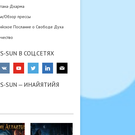
атана-Дхарма
ьи/Обзор прессы
ийское Послание о Свободе Духа
рчество
S-SUN В СОЦ.СЕТЯХ
RS-SUN — ИНАЙЯТИЙЯ