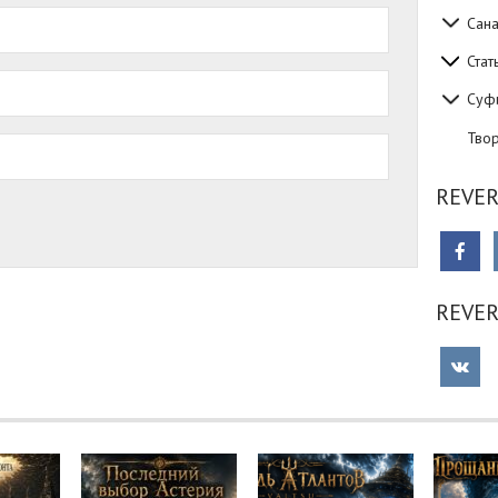
Сан
Стат
Суф
Тво
REVER
REVE