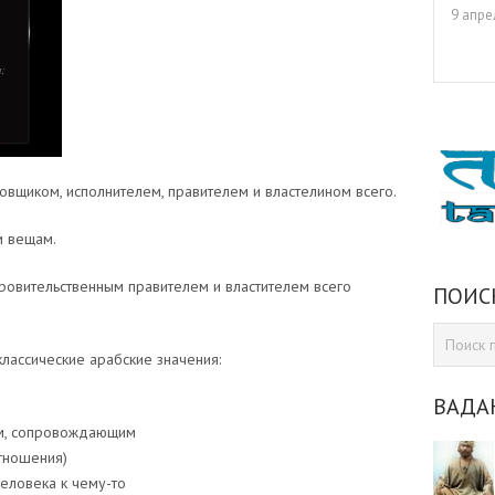
9 апре
ровщиком, исполнителем, правителем и властелином всего.
м вещам.
кровительственным правителем и властителем всего
ПОИС
лассические арабские значения:
ВАДА
ом, сопровождающим
отношения)
человека к чему-то