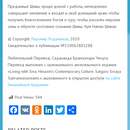
Преданные Шивы, придя домой с работы, немедленно
совершают омовение и входят в свой домашний храм, чтобы
получить благословение богов и гуру, чтобы рассеять мирские
силы и обрести состояние сознания Шивы. Аум Намах Шивая.
© Copyright:
Ладомир Родумилов
, 2020
Свидетельство о публикации №220062801288
Любительский Перевод: Садананда Брамхачари Чечуга.
Перевод выполнен с оригинального англоязычного издания
«Living with Siva. Hinuism’s Contemporary Culture. Satguru Sivaya
Subramuniaswami.», выложенного в открытом доступе
на сайте
Гималайской Академии
Post Views:
544
Facebook
VK
Odnoklassniki
LinkedIn
Twitter
Отправить
RELATED POSTS