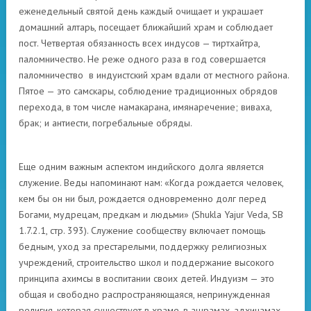
еженедельный святой день каждый очищает и украшает
домашний алтарь, посещает ближайший храм и соблюдает
пост. Четвертая обязанность всех индусов — тиртхайтра,
паломничество. Не реже одного раза в год совершается
паломничество в индуистский храм вдали от местного района.
Пятое — это самскары, соблюдение традиционных обрядов
перехода, в том числе намакарана, имянаречение; виваха,
брак; и антиести, погребальные обряды.
Еще одним важным аспектом индийского долга является
служение. Веды напоминают нам: «Когда рождается человек,
кем бы он ни был, рождается одновременно долг перед
Богами, мудрецам, предкам и людьми» (Shukla Yajur Veda, SB
1.7.2.1, стр. 393). Служение сообществу включает помощь
бедным, уход за престарелыми, поддержку религиозных
учреждений, строительство школ и поддержание высокого
принципа ахимсы в воспитании своих детей. Индуизм — это
общая и свободно распространяющаяся, непринужденная
религия, которая существует в храме, в ашрамах, адхинамах,