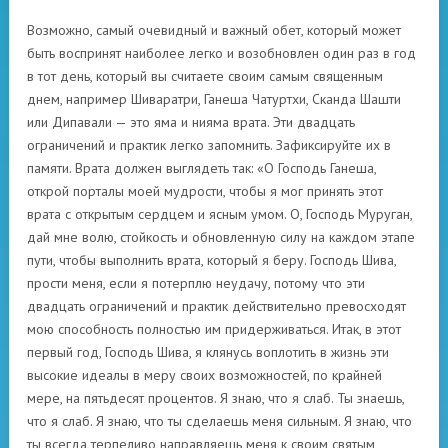
Возможно, самый очевидный и важный обет, который может
быть воспринят наиболее легко и возобновлен один раз в год
в тот день, который вы считаете своим самым священным
днем, например Шиваратри, Ганеша Чатуртхи, Сканда Шашти
или Дипавали — это яма и нияма врата. Эти двадцать
ограничений и практик легко запомнить. Зафиксируйте их в
памяти. Врата должен выглядеть так: «О Господь Ганеша,
открой порталы моей мудрости, чтобы я мог принять этот
врата с открытым сердцем и ясным умом. О, Господь Муруган,
дай мне волю, стойкость и обновленную силу на каждом этапе
пути, чтобы выполнить врата, который я беру. Господь Шива,
прости меня, если я потерплю неудачу, потому что эти
двадцать ограничений и практик действительно превосходят
мою способность полностью им придерживаться. Итак, в этот
первый год, Господь Шива, я клянусь воплотить в жизнь эти
высокие идеалы в меру своих возможностей, по крайней
мере, на пятьдесят процентов. Я знаю, что я слаб. Ты знаешь,
что я слаб. Я знаю, что ты сделаешь меня сильным. Я знаю, что
ты всегда терпеливо направляешь меня к своим святым