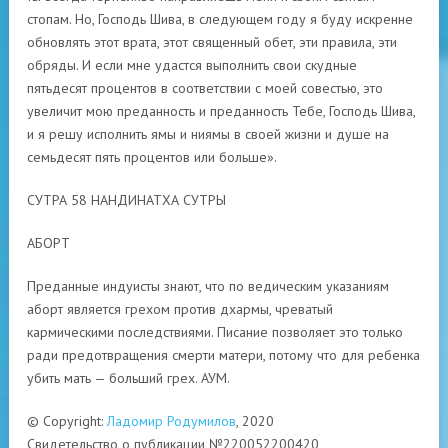
стопам. Но, Господь Шива, в следующем году я буду искренне
обновлять этот врата, этот священный обет, эти правила, эти
обряды. И если мне удастся выполнить свои скудные
пятьдесят процентов в соответствии с моей совестью, это
увеличит мою преданность и преданность Тебе, Господь Шива,
и я решу исполнить ямы и ниямы в своей жизни и душе на
семьдесят пять процентов или больше».
СУТРА 58 НАНДИНАТХА СУТРЫ
АБОРТ
Преданные индуисты знают, что по ведическим указаниям
аборт является грехом против дхармы, чреватый
кармическими последствиями. Писание позволяет это только
ради предотвращения смерти матери, потому что для ребенка
убить мать — больший грех. АУМ.
© Copyright:
Ладомир Родумилов
, 2020
Свидетельство о публикации №220052200420