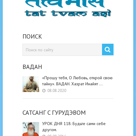
ПОИСК
ВАДАН
«Прошу тебя, О Любовь, открой свою
тайну». ВАДАН. Хазрат Инайят …
08.08.2020
САТСАНГ C ГУРУДЭВОМ
УРОК ДНЯ 118: Будьте cами cебе
другом.