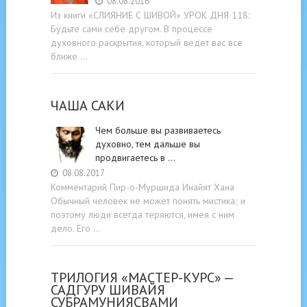
08.08.2016
Из книги «СЛИЯНИЕ С ШИВОЙ» УРОК ДНЯ 118:
Будьте cами cебе другом. В процессе
духовного раскрытия, который ведет вас все
ближе …
ЧАША САКИ
Чем больше вы развиваетесь
духовно, тем дальше вы
продвигаетесь в …
08.08.2017
Комментарий Пир-о-Муршида Инайят Хана
Обычный человек не может понять мистика; и
поэтому люди всегда теряются, имея с ним
дело. Его …
ТРИЛОГИЯ «МАСТЕР-КУРС» —
САДГУРУ ШИВАЙЯ
СУБРАМУНИЯСВАМИ