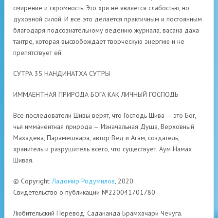
смирение и скромность. Это хри не является слабостью, но
духовной силой. И все это делается практичным и постоянным
благодаря подсознательному ведению журнала, васана даха
тантре, которая высвобождает творческую энергию и не
препятствует ей.
СУТРА 35 НАНДИНАТХА СУТРЫ
ИММАЕНТНАЯ ПРИРОДА БОГА КАК ЛИЧНЫЙ ГОСПОДЬ
Все последователи Шивы верят, что Господь Шива — это Бог,
чья имманентная природа — Изначальная Душа, Верховный
Махадева, Парамешвара, автор Вед и Агам, создатель,
хранитель и разрушитель всего, что существует. Аум Намах
Шивая.
© Copyright:
Ладомир Родумилов
, 2020
Свидетельство о публикации №220041701780
Любительский Перевод: Садананда Брамхачари Чечуга.