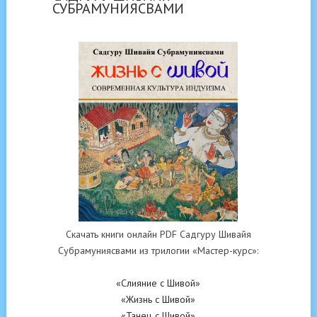
СУБРАМУНИЯСВАМИ
Скачать книги онлайн PDF Садгуру Шивайя
Субрамуниясвами из трилогии «Мастер-курс»:
«Слияние с Шивой»
«Жизнь с Шивой»
«Танец с Шивой»