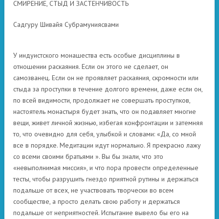
СМИРЕНИЕ, СТЫД И ЗАСТЕНЧИВОСТЬ
Садгуру Шивайя Субрамуниясвами
У индуистского монашества есть особые дисциплины в
отношении раскаяния. Если он этого не сделает, он
самозванец. Если он не проявляет раскаяния, скромности или
стыда за проступки в течение долгого времени, даже если он,
по всей видимости, продолжает не совершать проступков,
настоятель монастыря будет знать, что он подавляет многие
вещи, живет личной жизнью, избегая конфронтации и затемняя
то, что очевидно для себя, улыбкой и словами: «Да, со мной
все в порядке. Медитации идут нормально. Я прекрасно лажу
со всеми своими братьями ». Вы бы знали, что это
«невыполнимая миссия», и что пора провести определенные
тесты, чтобы разрушить гнездо приятной рутины и держаться
подальше от всех, не участвовать творчески во всем
сообществе, а просто делать свою работу и держаться
подальше от неприятностей. Испытание вывело бы его на