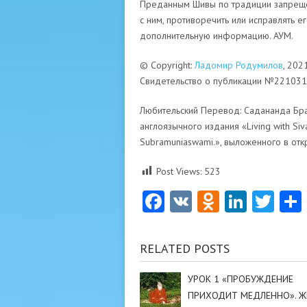
Преданным Шивы по традиции запрещено
с ним, противоречить или исправлять е
дополнительную информацию. АУМ.
© Copyright:
Ладомир Родумилов
, 202
Свидетельство о публикации №22103
Любительский Перевод: Садананда Бра
англоязычного издания «Living with Siva
Subramuniaswami.», выложенного в от
Post Views:
523
Facebook
VK
Odnoklas
Linke
Twi
RELATED POSTS
УРОК 1 «ПРОБУЖДЕНИЕ
ПРИХОДИТ МЕДЛЕННО». Ж