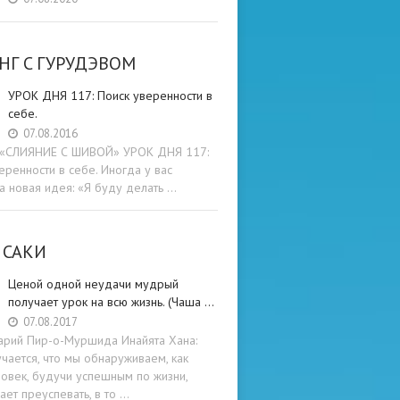
НГ C ГУРУДЭВОМ
УРОК ДНЯ 117: Поиск уверенности в
себе.
07.08.2016
и «СЛИЯНИЕ С ШИВОЙ» УРОК ДНЯ 117:
еренности в себе. Иногда у вас
а новая идея: «Я буду делать …
 САКИ
Ценой одной неудачи мудрый
получает урок на всю жизнь. (Чаша …
07.08.2017
арий Пир-о-Муршида Инайята Хана:
учается, что мы обнаруживаем, как
овек, будучи успешным по жизни,
ет преуспевать, в то …