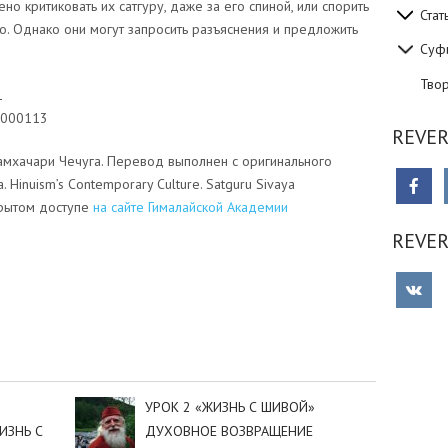
 критиковать их сатгуру, даже за его спиной, или спорить
Стат
го. Однако они могут запросить разъяснения и предложить
Суф
Тво
1
1000113
REVER
мхачари Чечуга. Перевод выполнен с оригинального
. Hinuism’s Contemporary Culture. Satguru Sivaya
крытом доступе
на сайте Гималайской Академии
REVE
sniki
dIn
tter
Отправить
УРОК 2 «ЖИЗНЬ С ШИВОЙ»
ИЗНЬ С
ДУХОВНОЕ ВОЗВРАЩЕНИЕ