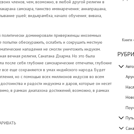
воих членов, чем, возможно, в любой другой религии в
макарана самскара, таинство имянаречения; аннапрашана,
лывание ушей; видьярамбха, начало обучения; виваха,
ий политически доминировали приверженцы иноземных
Книги
е попытки обескуражить, ослабить и сокрушить местную
ематические нападения не смогли уничтожить индуизм.
РУБР
ная вечная религия, Санатана Дхарма. Но это была
ла после себя глубокие самскарические отпечатки, глубокие
Авто
 все еще сохраняются в умах индийского народа. Будет
атления, но с помощью всех миллионов индусов во всем
Ару
остоинства и радости индуизма и даров, которые он несет
Нас
вимо, в рамках диапазона достижений, возможно, в рамках
Нов
Поуч
Путь
АРИВАТЬ
Сан