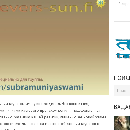
9 апре
ПОИС
ыть индуистом им нужно родиться. Это концепция,
ВАДА
ми линиями кастового происхождения и подкрепленная
вованию развитию нашей религии, лишению ее новой жизни,
 свою очередь, пытаются массово обратить индуистов в