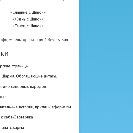
«Слияние с Шивой»
«Жизнь с Шивой»
«Танец с Шивой»
 оформлены оранизацией Revers-Sun
ИКИ
рские страницы
н Шарма. Обогащающие цитаты.
ледие северных народов
ости
ительные истории, притчи и афоризмы.
 к себе/Эзотерика
атана-Дхарма