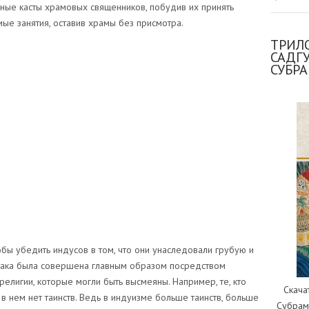
чные касты храмовых священников, побудив их принять
ые занятия, оставив храмы без присмотра.
ТРИЛО
САДГ
СУБР
тобы убедить индусов в том, что они унаследовали грубую и
така была совершена главным образом посредством
елигии, которые могли быть высмеяны. Например, те, кто
Скача
 в нем нет таинств. Ведь в индуизме больше таинств, больше
Субрам