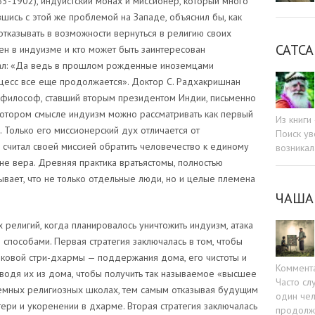
3-1902), индуистский монах и миссионер, который много
шись с этой же проблемой на Западе, объяснил бы, как
отказывать в возможности вернуться в религию своих
САТСА
ден в индуизме и кто может быть заинтересован
азал: «Да ведь в прошлом рожденные иноземцами
оцесс все еще продолжается». Доктор С. Радхакришнан
 философ, ставший вторым президентом Индии, письменно
котором смысле индуизм можно рассматривать как первый
Из книг
 Только его миссионерский дух отличается от
Поиск ув
 считал своей миссией обратить человечество к единому
возникал
не вера. Древняя практика вратьястомы, полностью
ывает, что не только отдельные люди, но и целые племена
ЧАША
 религий, когда планировалось уничтожить индуизм, атака
 способами. Первая стратегия заключалась в том, чтобы
ековой стри-дхармы — поддержания дома, его чистоты и
Коммент
водя их из дома, чтобы получить так называемое «высшее
Часто сл
емных религиозных школах, тем самым отказывая будущим
один чел
ери и укоренении в дхарме. Вторая стратегия заключалась
продолжа