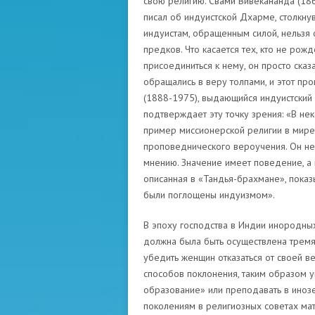
свою религию. Свами Вивекананда (186
писал об индуистской Дхарме, столкнув
индуистам, обращенным силой, нельзя 
предков. Что касается тех, кто не рож
присоединиться к нему, он просто ск
обращались в веру толпами, и этот пр
(1888-1975), выдающийся индуистский
подтверждает эту точку зрения: «В не
пример миссионерской религии в мире.
проповеднического вероучения. Он не
мнению. Значение имеет поведение, а 
описанная в «Тандья-брахмане», показ
были поглощены индуизмом».
В эпоху господства в Индии инородных
должна была быть осуществлена ​​тремя
убедить женщин отказаться от своей в
способов поклонения, таким образом у
образование» или преподавать в иноз
поколениям в религиозных советах мат