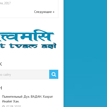
ля, 2017
Следующие »
К
Н
Пьянительный Дух. ВАДАН. Хазрат
Инайят Хан.
07.08.2020