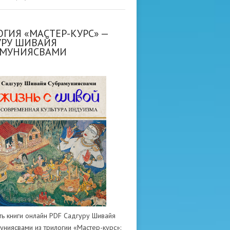
ГИЯ «МАСТЕР-КУРС» —
УРУ ШИВАЙЯ
АМУНИЯСВАМИ
ть книги онлайн PDF Садгуру Шивайя
униясвами из трилогии «Мастер-курс»: