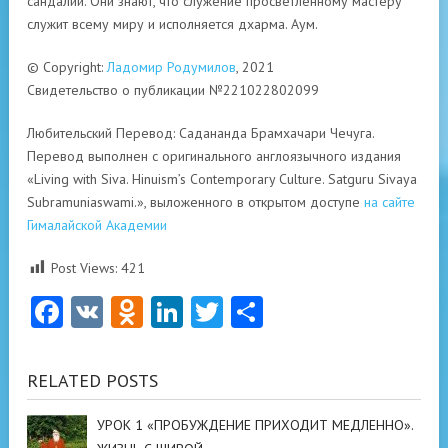
сандалий.
Они знают, что служение просветленному мастеру
служит всему миру и исполняется дхарма.
Аум.
© Copyright:
Ладомир Родумилов
, 2021
Свидетельство о публикации №221022802099
Любительский Перевод: Садананда Брамхачари Чечуга.
Перевод выполнен с оригинального англоязычного издания
«Living with Siva. Hinuism’s Contemporary Culture. Satguru Sivaya
Subramuniaswami.», выложенного в открытом доступе
на сайте
Гималайской Академии
Post Views:
421
Facebook
VK
Odnoklassniki
LinkedIn
Twitter
Отправить
RELATED POSTS
УРОК 1 «ПРОБУЖДЕНИЕ ПРИХОДИТ МЕДЛЕННО».