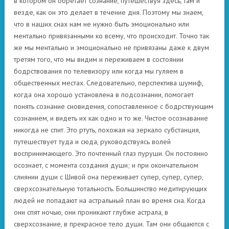
в котором он обретает сознание, путешествуя здесь, там и
везде, как он это делает в течение дня. Поэтому мы знаем,
что в наших снах нам не нужно быть эмоционально или
ментально привязанными ко всему, что происходит. Точно так
же мы ментально и эмоционально не привязаны даже к двум
третям того, что мы видим и переживаем в состоянии
бодрствования по телевизору или когда мы гуляем в
общественных местах. Следовательно, перспектива шумиф, ​​
когда она хорошо установлена ​​в подсознании, помогает
понять сознание сновидения, сопоставленное с бодрствующим
сознанием, и видеть их как одно и то же. Чистое осознавание
никогда не спит. Это ртуть, похожая на зеркало субстанция,
путешествует туда и сюда, руководствуясь волей
воспринимающего. Это почтенный глаз пуруши. Он постоянно
осознает, с момента создания души; и при окончательном
слиянии души с Шивой она переживает супер, супер, супер,
сверхсознательную тотальность. Большинство медитирующих
людей не попадают на астральный план во время сна. Когда
они спят ночью, они проникают глубже астрала, в
сверхсознание, в прекрасное тело души. Там они общаются с