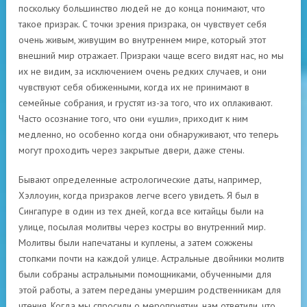
поскольку большинство людей не до конца понимают, что
такое призрак. С точки зрения призрака, он чувствует себя
очень живым, живущим во внутреннем мире, который этот
внешний мир отражает. Призраки чаще всего видят нас, но мы
их не видим, за исключением очень редких случаев, и они
чувствуют себя обиженными, когда их не принимают в
семейные собрания, и грустят из-за того, что их оплакивают.
Часто осознание того, что они «ушли», приходит к ним
медленно, но особенно когда они обнаруживают, что теперь
могут проходить через закрытые двери, даже стены.
Бывают определенные астрологические даты, например,
Хэллоуин, когда призраков легче всего увидеть. Я был в
Сингапуре в один из тех дней, когда все китайцы были на
улице, посылая молитвы через костры во внутренний мир.
Молитвы были напечатаны и куплены, а затем сожжены
стопками почти на каждой улице. Астральные двойники молитв
были собраны астральными помощниками, обученными для
этой работы, а затем переданы умершим родственникам для
чтения. Когда мы спросили о мероприятии, нам ответили, что