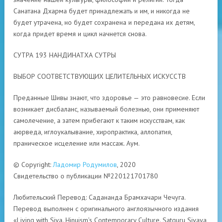
Санатана Дхарма будет принадлежать и им, и никогда не
будет утрачена, но будет сохранена и передана их детям,
когда придет время и цикл начнется снова.
СУТРА 193 НАНДИНАТХА СУТРЫ
ВЫБОР СООТВЕТСТВУЮЩИХ ЦЕЛИТЕЛЬНЫХ ИСКУССТВ
Преданные Шивы знают, что здоровье — это равновесие. Если
возникает дисбаланс, называемый болезнью, они применяют
самолечение, а затем прибегают к таким искусствам, как
аюрведа, иглоукалывание, хиропрактика, аллопатия,
праническое исцеление или массаж. Аум.
© Copyright:
Ладомир Родумилов
, 2020
Свидетельство о публикации №220121701780
Любительский Перевод: Садананда Брамхачари Чечуга.
Перевод выполнен с оригинального англоязычного издания
«Living with Siva. Hinuism’s Contemporary Culture. Satguru Sivaya