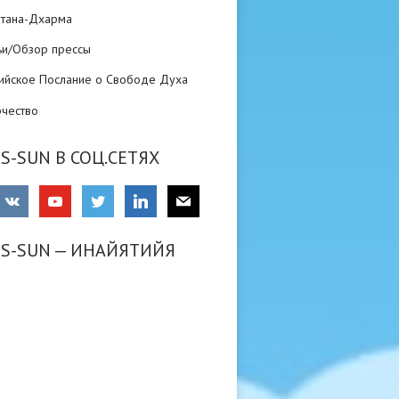
атана-Дхарма
ьи/Обзор прессы
ийское Послание о Свободе Духа
рчество
S-SUN В СОЦ.СЕТЯХ
RS-SUN — ИНАЙЯТИЙЯ