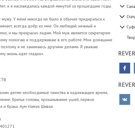
ет, и я наслаждалась каждой минутой за прошедшие годы.
Сан
Стат
 мужу. У меня никогда не было в обычае придираться к
нимает, всегда добр ко мне. Он любящий, нежный и
Суф
атно, и мы прекрасно ладим. Мой муж является секретарем
Тво
ки ему помогаю и поддерживаю в его работе. Мои домашние
 поэтому я не занимаюсь другими делами. Я уважаю
REVER
ому жизнь идет гладко».
СТВ
REVE
воим детям необходимые таинства в надлежащее время,
ение, бритье головы, прокалывание ушей, первое
я и брака. Аум Намах Шивая.
0
0401271