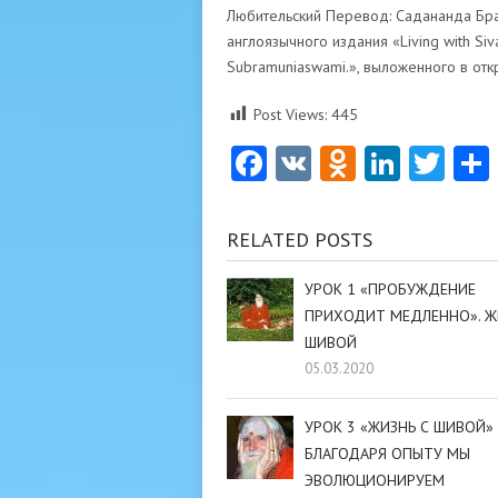
Любительский Перевод: Садананда Бра
англоязычного издания «Living with Siva
Subramuniaswami.», выложенного в от
Post Views:
445
Facebook
VK
Odnoklas
Linke
Twi
RELATED POSTS
УРОК 1 «ПРОБУЖДЕНИЕ
ПРИХОДИТ МЕДЛЕННО». Ж
ШИВОЙ
05.03.2020
УРОК 3 «ЖИЗНЬ С ШИВОЙ»
БЛАГОДАРЯ ОПЫТУ МЫ
ЭВОЛЮЦИОНИРУЕМ