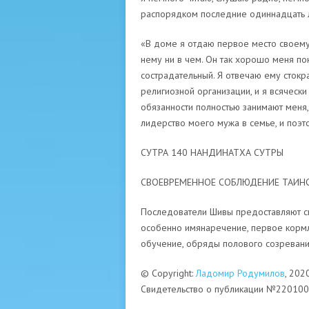
распорядком последние одиннадцать л
«В доме я отдаю первое место своему
нему ни в чем. Он так хорошо меня по
сострадательный. Я отвечаю ему стокр
религиозной организации, и я всячес
обязанности полностью занимают меня,
лидерство моего мужа в семье, и поэт
СУТРА 140 НАНДИНАТХА СУТРЫ
СВОЕВРЕМЕННОЕ СОБЛЮДЕНИЕ ТАИН
Последователи Шивы предоставляют с
особенно имянаречение, первое кормл
обучение, обряды полового созревани
© Copyright:
Ладомир Родумилов
, 202
Свидетельство о публикации №22010