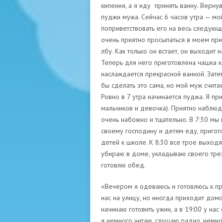
кипения, а я иду принять ванну. Верн
пуджи мужа. Сейчас 6 часов утра — мой
поприветствовать его на весь следующ
очень приятно просыпаться в моем при
лбу. Как только он встает, он выходит
Теперь для него приготовлена ​​чашка 
наслаждается прекрасной ванной. Зат
бы сделать это сама, но мой муж счита
Ровно в 7 утра начинается пуджа. Я пр
мальчиков и девочка). Приятно наблю
очень набожно и тщательно. В 7:30 мы
своему господину и детям еду, пригот
детей к школе. К 8:30 все трое выходя
убираю в доме, укладываю своего трех
готовлю обед.
«Вечером я одеваюсь и готовлюсь к пр
нас на улицу, но иногда приходит домо
начинаю готовить ужин, а в 19:00 у нас
я немного читаю, слушаю радио, немно