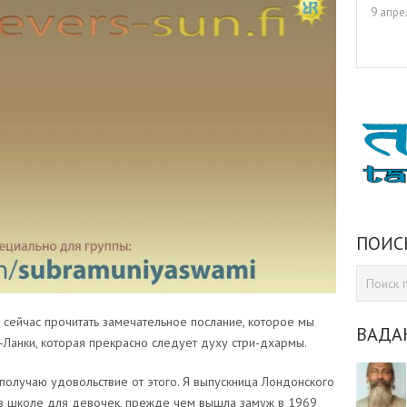
9 апре
ПОИС
 сейчас прочитать замечательное послание, которое мы
ВАДА
Ланки, которая прекрасно следует духу стри-дхармы.
 получаю удовольствие от этого. Я выпускница Лондонского
в школе для девочек, прежде чем вышла замуж в 1969