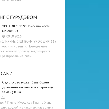
НГ C ГУРУДЭВОМ
УРОК ДНЯ 119: Поиск вечности
мгновения.
09.08.2016
и «СЛИЯНИЕ С ШИВОЙ» УРОК ДНЯ 119:
чности мгновения. Прежде чем
ть к новому проекту, медитируйте.
е разбросанные силы, …
 САКИ
Одно слово может быть более
драгоценным, чем все сокровища
земли.(Чаша …
2017
арий Пир-о-Муршида Инаята Хана:
аших друзей и знакомых наверняка