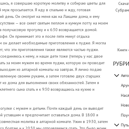
увшись, я совершаю короткую молитву и собираю цветы для
Скача
 муж просыпается. Я иду в спальню и жду, готовая
Субрам
ий день. Он смотрит на меня как на Лакшми дома, и ему
сутствии — все сияет святым пеплом и кумкум потту на моем
 на получасовую прогулку и к 6:30 возвращается домой.
кофе. Он принимает это и после пяти минут отдыха
ем он делает необходимые приготовления к пудже. Я могла
ет, что эти приготовления также являются частью пуджи.
Книги
исоединяюсь к нему, и наши дети тоже (теперь у нас двое
РУБР
дать за моим мужем во время пуджи, которую он проводит
 выходим из алтарной комнаты на завтрак. Я лично подаю
Авто
овленную своими руками, а затем готовлю двух старших
т из дома для выполнения своих обязанностей. Затем я
Ару
летнего сына спать и к 9:30 возвращаюсь на кухню и
Нас
Нов
огулке с мужем и детьми. Почти каждый день он выводит
й уставшим и предпочитает оставаться дома. В 18:00 я
Поуч
 совместная молитва в алтарной комнате. Ужин в 19:30, затем
Путь
го болтаю и к 20:30 мы отправляемся спать. Это было моим