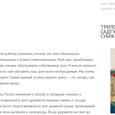
есть так
силой и 
ТРИЛО
САДГ
СУБР
оей работы учителем, потому что мои обязанности
тельными и более ответственными. Мой муж зарабатывал
 мы начали обустраивать собственный дом. Я внесла немного
могло нам обставить наш дом всем необходимым. Мы очень
Шакти. Самый важный уголок нашего дома — это алтарь, где
евная жизнь.
нь. После омовения я захожу в алтарную комнату и
жи вчерашнего дня удаляются, медные лампы и сосуды
 а место подготавливается для дневной пуджи, проводимой
и мою кастрюли и сковороды. Вода держится на газе до