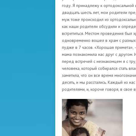
году. Я принадлежу к ортодоксальной 
двадцать шесть лет, мои родители пр
муж тоже происходил из ортодоксально
как наши родители обсудили и определ
встретиться. Местом проведения был х
одновременно вошел в храм с разных с
пудже в 7 часов. «Хорошая примета»,
мама познакомила нас друг с другом. 
перед встречей с незнакомцем я с тру
человека, который собирался стать вла
заметила, что он все время многознач
десять, и мы расстались. Каждый из н
родителями, и, короче говоря, в свое