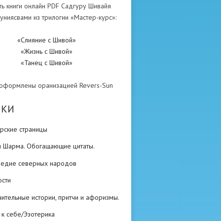
ть книги онлайн PDF Садгуру Шивайя
униясвами из трилогии «Мастер-курс»:
«Слияние с Шивой»
«Жизнь с Шивой»
«Танец с Шивой»
 оформлены оранизацией Revers-Sun
ИКИ
рские страницы
н Шарма. Обогащающие цитаты.
ледие северных народов
ости
ительные истории, притчи и афоризмы.
 к себе/Эзотерика