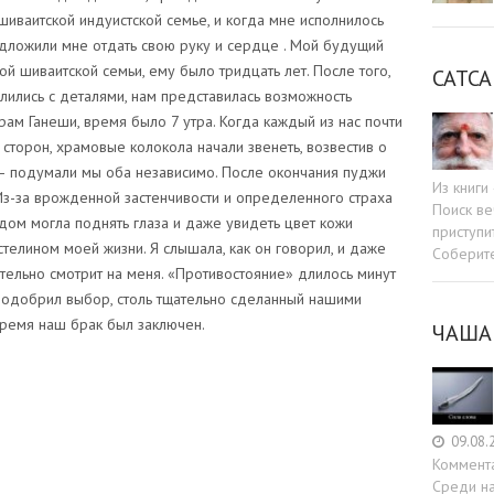
шиваитской индуистской семье, и когда мне исполнилось
едложили мне отдать свою руку и сердце . Мой будущий
й шиваитской семьи, ему было тридцать лет. После того,
САТСА
ились с деталями, нам представилась возможность
рам Ганеши, время было 7 утра. Когда каждый из нас почти
торон, храмовые колокола начали звенеть, возвестив о
 — подумали мы оба независимо. После окончания пуджи
Из книг
Из-за врожденной застенчивости и определенного страха
Поиск ве
дом могла поднять глаза и даже увидеть цвет кожи
приступи
стелином моей жизни. Я слышала, как он говорил, и даже
Соберит
ительно смотрит на меня. «Противостояние» длилось минут
ас одобрил выбор, столь тщательно сделанный нашими
 время наш брак был заключен.
ЧАША
09.08.
Коммент
Среди н