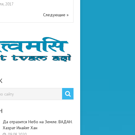
ля, 2017
Следующие »
К
Н
Да отразится Небо на Земле. ВАДАН.
Хазрат Инайят Хан
09.08.2020