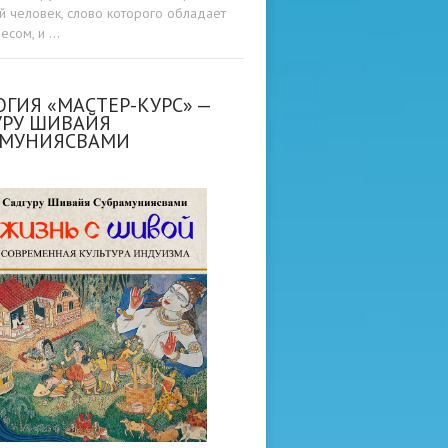
ой человек, слово которого обладает
весом, и …
ГИЯ «МАСТЕР-КУРС» —
УРУ ШИВАЙЯ
АМУНИЯСВАМИ