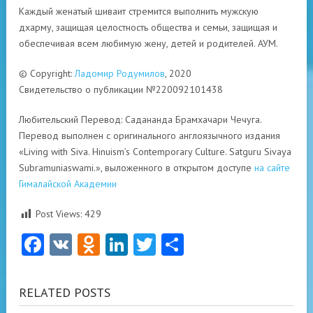
Каждый женатый шиваит стремится выполнить мужскую
дхарму, защищая целостность общества и семьи, защищая и
обеспечивая всем любимую жену, детей и родителей. АУМ.
© Copyright:
Ладомир Родумилов
, 2020
Свидетельство о публикации №220092101438
Любительский Перевод: Садананда Брамхачари Чечуга.
Перевод выполнен с оригинального англоязычного издания
«Living with Siva. Hinuism’s Contemporary Culture. Satguru Sivaya
Subramuniaswami.», выложенного в открытом доступе
на сайте
Гималайской Академии
Post Views:
429
Facebook
VK
Odnoklassniki
LinkedIn
Twitter
Отправить
RELATED POSTS