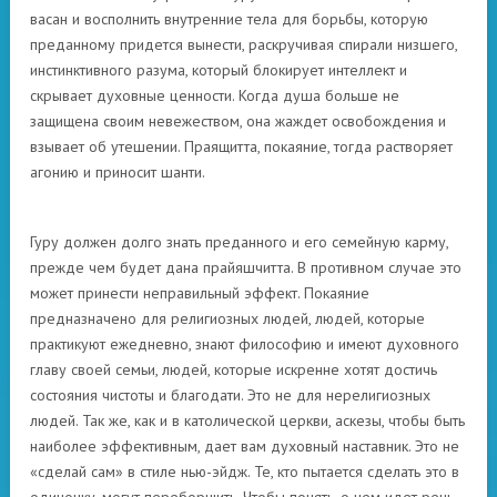
васан и восполнить внутренние тела для борьбы, которую
преданному придется вынести, раскручивая спирали низшего,
инстинктивного разума, который блокирует интеллект и
скрывает духовные ценности. Когда душа больше не
защищена своим невежеством, она жаждет освобождения и
взывает об утешении. Праящитта, покаяние, тогда растворяет
агонию и приносит шанти.
Гуру должен долго знать преданного и его семейную карму,
прежде чем будет дана прайяшчитта. В противном случае это
может принести неправильный эффект. Покаяние
предназначено для религиозных людей, людей, которые
практикуют ежедневно, знают философию и имеют духовного
главу своей семьи, людей, которые искренне хотят достичь
состояния чистоты и благодати. Это не для нерелигиозных
людей. Так же, как и в католической церкви, аскезы, чтобы быть
наиболее эффективным, дает вам духовный наставник. Это не
«сделай сам» в стиле нью-эйдж. Те, кто пытается сделать это в