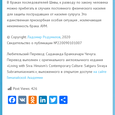
В браках последователей Шивы, к разводу по закону человека
можно прибегать в случаях постоянного физического насилия
для защиты пострадавших от насилия супруга. Это
единственная прискорбная особая ситуация , исключающая
неизменность брака. АУМ.
© Copyright:
Ладомир Родумилов
, 2020
Свидетельство о публикации №220090101007
Любительский Перевод: Садананда Брамхачари Чечуга.
Перевод выполнен с оригинального англоязычного издания
«Living with Siva. Hinuism’s Contemporary Culture. Satguru Sivaya
Subramuniaswami.», выложенного в открытом доступе
на сайте
Гималайской Академии
Post Views:
426
Facebook
VK
Odnoklassniki
LinkedIn
Twitter
Отправить