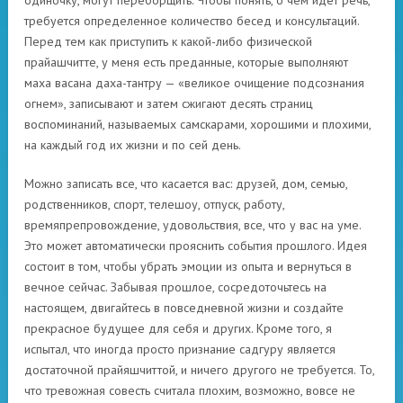
одиночку, могут переборщить. Чтобы понять, о чем идет речь,
требуется определенное количество бесед и консультаций.
Перед тем как приступить к какой-либо физической
прайашчитте, у меня есть преданные, которые выполняют
маха васана даха-тантру — «великое очищение подсознания
огнем», записывают и затем сжигают десять страниц
воспоминаний, называемых самскарами, хорошими и плохими,
на каждый год их жизни и по сей день.
Можно записать все, что касается вас: друзей, дом, семью,
родственников, спорт, телешоу, отпуск, работу,
времяпрепровождение, удовольствия, все, что у вас на уме.
Это может автоматически прояснить события прошлого. Идея
состоит в том, чтобы убрать эмоции из опыта и вернуться в
вечное сейчас. Забывая прошлое, сосредоточьтесь на
настоящем, двигайтесь в повседневной жизни и создайте
прекрасное будущее для себя и других. Кроме того, я
испытал, что иногда просто признание садгуру является
достаточной прайяшчиттой, и ничего другого не требуется. То,
что тревожная совесть считала плохим, возможно, вовсе не