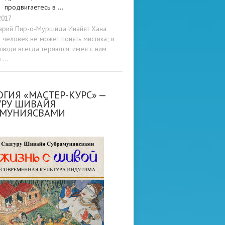
продвигаетесь в …
2017
арий Пир-о-Муршида Инайят Хана
человек не может понять мистика; и
люди всегда теряются, имея с ним
о …
ГИЯ «МАСТЕР-КУРС» —
УРУ ШИВАЙЯ
АМУНИЯСВАМИ