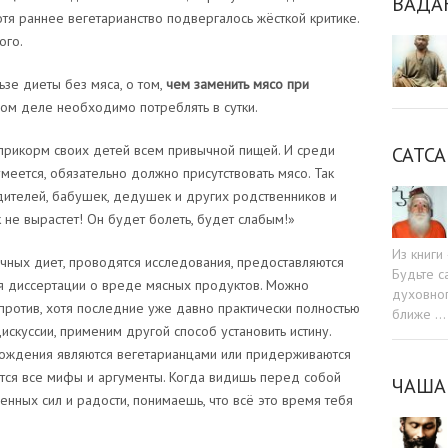
ВАДА
тя раннее вегетарианство подвергалось жёсткой критике.
ого.
ьзе диеты без мяса, о том,
чем заменить мясо при
мом деле необходимо потреблять в сутки.
 прикорм своих детей всем привычной пищей. И среди
САТСА
меется, обязательно должно присутствовать мясо. Так
дителей, бабушек, дедушек и других родственников и
 не вырастет! Он будет болеть, будет слабым!»
Из книг
чных диет, проводятся исследования, предоставляются
Будьте c
ся диссертации о вреде мясных продуктов. Можно
духовног
против, хотя последние уже давно практически полностью
ближе …
искуссии, применим другой способ установить истину.
рождения являются вегетарианцами или придерживаются
ются все мифы и аргументы. Когда видишь перед собой
ЧАША
нных сил и радости, понимаешь, что всё это время тебя