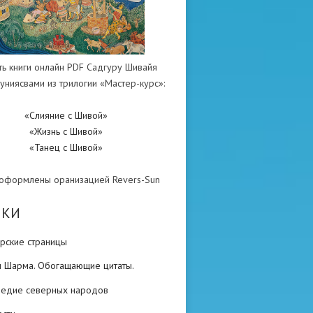
ть книги онлайн PDF Садгуру Шивайя
униясвами из трилогии «Мастер-курс»:
«Слияние с Шивой»
«Жизнь с Шивой»
«Танец с Шивой»
 оформлены оранизацией Revers-Sun
ИКИ
рские страницы
н Шарма. Обогащающие цитаты.
ледие северных народов