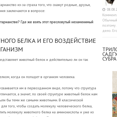
рианство из-за страха того, что скажут родные, друзья,
08.08.
ния заключаются в вопросе:
Коммент
Обычный 
етарианстве? Где же взять этот пресловутый незаменимый
поэтому 
дело. Ег
НОГО БЕЛКА И ЕГО ВОЗДЕЙСТВИЕ
РГАНИЗМ
ТРИЛО
САДГ
СУБР
едставляет животный белок и действительно ли он так
елком, когда он попадет в организм человека.
усваивается им в первозданном виде, потому что структура
личается, а значит, по своей структуре животный белок нам
ыли бы теми же самыми животными. В классической
 для того, чтобы создать молекулу человеческого белка,
ть молекулу животного белка на аминокислоты и уже из