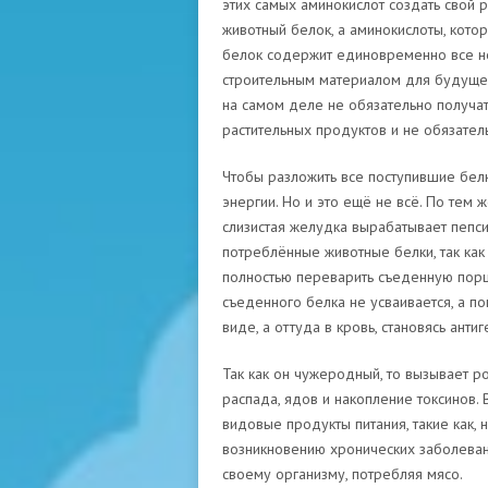
этих самых аминокислот создать свой 
животный белок, а аминокислоты, кото
белок содержит единовременно все н
строительным материалом для будущей
на самом деле не обязательно получат
растительных продуктов и не обязател
Чтобы разложить все поступившие белк
энергии. Но и это ещё не всё. По тем
слизистая желудка вырабатывает пепси
потреблённые животные белки, так как
полностью переварить съеденную пор
съеденного белка не усваивается, а 
виде, а оттуда в кровь, становясь ант
Так как он чужеродный, то вызывает р
распада, ядов и накопление токсинов.
видовые продукты питания, такие как, 
возникновению хронических заболеваний
своему организму, потребляя мясо.