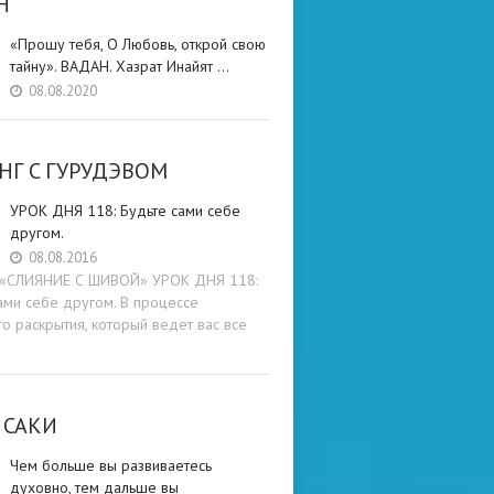
Н
«Прошу тебя, О Любовь, открой свою
тайну». ВАДАН. Хазрат Инайят …
08.08.2020
НГ C ГУРУДЭВОМ
УРОК ДНЯ 118: Будьте cами cебе
другом.
08.08.2016
и «СЛИЯНИЕ С ШИВОЙ» УРОК ДНЯ 118:
ами cебе другом. В процессе
о раскрытия, который ведет вас все
 САКИ
Чем больше вы развиваетесь
духовно, тем дальше вы