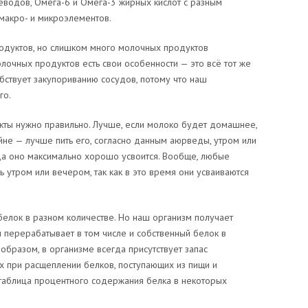
еводов, Омега-6 и Омега-3 жирных кислот с разным
макро- и микроэлементов.
одуктов, но слишком много молочных продуктов
олочных продуктов есть свои особенности — это всё тот же
обствует закупориванию сосудов, потому что наш
го.
ты нужно правильно. Лучше, если молоко будет домашнее,
йне — лучше пить его, согласно данным аюрведы, утром или
да оно максимально хорошо усвоится. Вообще, любые
утром или вечером, так как в это время они усваиваются
елок в разном количестве. Но наш организм получает
н перерабатывает в том числе и собственный белок в
образом, в организме всегда присутствует запас
 при расщеплении белков, поступающих из пищи и
таблица процентного содержания белка в некоторых