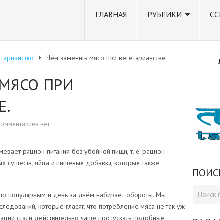
ГЛАВНАЯ
РУБРИКИ
СС
тарианство
Чем заменить мясо при вегетарианстве.
МЯСО ПРИ
Е.
Комментариев нет
.
евает рацион питания без убойной пищи, т. е. рацион,
х существ, яйца и пищевые добавки, которые также
ПОИС
.
ло популярным и день за днём набирает обороты. Мы
ледований, которые гласят, что потребление мяса не так уж
ации стали действительно чаще пропускать подобные