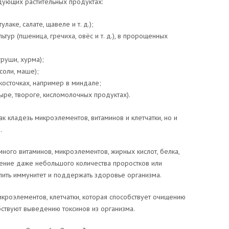
ующих растительных продуктах:
лаке, салате, щавеле и т. д.);
тур (пшеница, гречиха, овёс и т. д.), в пророщенных
груши, хурма);
соли, маше);
косточках, например в миндале;
ыре, твороге, кисломолочных продуктах).
к кладезь микроэлементов, витаминов и клетчатки, но и
.
ого витаминов, микроэлементов, жирных кислот, белка,
ение даже небольшого количества проростков или
пить иммунитет и поддержать здоровье организма.
кроэлементов, клетчатки, которая способствует очищению
ствуют выведению токсинов из организма.