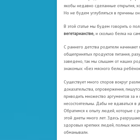
якобы недавно сделанные открытия, хо
Но не будем углубляться в причины он
В этой статье мы будем говорить о пол
вегетарианстве,
и сколько белка на са
С раннего детства родители начинают
общепринятых продуктов питания, разу
заведено, так мы слышим от наших ро
знакомых: «Без мясного белка ребёнок
Существует много споров вокруг разли
доказательства, опровержения, пишут
приводить множество аргументов за и 
несостоятельны. Дабы не вдаваться в д
Обратимся к опыту людей, которые с 
этой диеты много лет. Здесь разруша
здоровых крепких людей, полных жизне
обманывали.