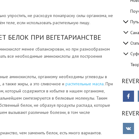
Нов
Поуч
о упростить, не расходуя понапрасну силы организма, не
Путь
м теле, если использовать растительную пищу.
Сан
ЕТ БЕЛОК ПРИ ВЕГЕТАРИАНСТВЕ
Стат
аминокислот менее сбалансирован, но при разнообразном
Суф
чать все необходимые аминокислоты для построения
Тво
енные аминокислоты, организму необходимы углеводы в
REVER
 а также жиры, а это сливочное и
растительные масла
. При
м, который содержится в избытке в нашем организме,
дальнейшем синтезируются в белковые молекулы. Таким
бственный белок, не образуя продукты распада, которые
REVE
шем вызывают различные болезни, в том числе
рианство, чем заменить белок, есть много вариантов.