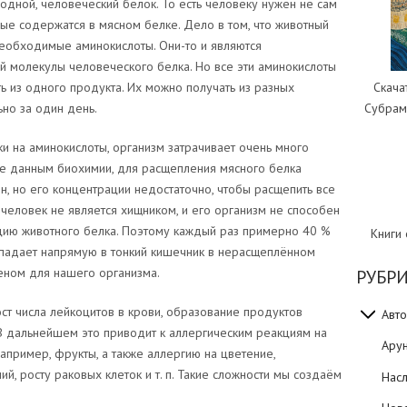
родной, человеческий белок. То есть человеку нужен не сам
рые содержатся в мясном белке. Дело в том, что животный
еобходимые аминокислоты. Они-то и являются
 молекулы человеческого белка. Но все эти аминокислоты
Скача
ь из одного продукта. Их можно получать из разных
Субрам
ьно за один день.
и на аминокислоты, организм затрачивает очень много
 же данным биохимии, для расщепления мясного белка
н, но его концентрации недостаточно, чтобы расщепить все
 человек не является хищником, и его организм не способен
цию животного белка. Поэтому каждый раз примерно 40 %
Книги
попадает напрямую в тонкий кишечник в нерасщеплённом
игеном для нашего организма.
РУБР
ост числа лейкоцитов в крови, образование продуктов
Авто
 В дальнейшем это приводит к аллергическим реакциям на
Ару
например, фрукты, а также аллергию на цветение,
, росту раковых клеток и т. п. Такие сложности мы создаём
Нас