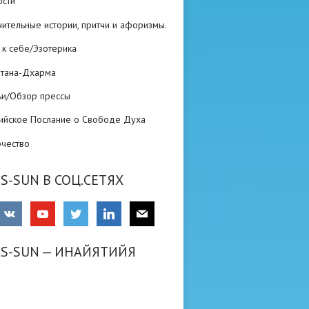
ости
ительные истории, притчи и афоризмы.
 к себе/Эзотерика
атана-Дхарма
ьи/Обзор прессы
ийское Послание о Свободе Духа
рчество
S-SUN В СОЦ.СЕТЯХ
RS-SUN — ИНАЙЯТИЙЯ