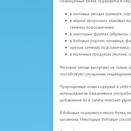
Полноценный белок содержится в след
в листовых овощах (шпинате, порту
в зёрнах проросших злаковых куль
семенах подсолнечника;
в некоторых фруктах (абрикосы, 
в бобовых (горохе, чечевице, фа
орехах, семенах подсолнечника, 
в молочных продуктах (молоке, с
Листовые овощи выступают не только ка
способствуют улучшению пищеварения
Пророщенные злаки содержат в себе мн
антиоксидантов. Ежедневное употребл
добавление их в салаты поможет укре
В бобовых содержится много белка, ми
организма. Некоторые бобовые способ