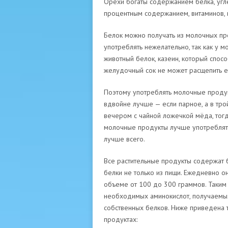
Орехи богаты содержанием белка, угл
процентным содержанием, витаминов, 
Белок можно получать из молочных пр
употреблять нежелательно, так как у м
животный белок, казеин, который спос
желудочный сок не может расщепить е
Поэтому употреблять молочные продук
вдвойне лучше — если парное, а в тро
вечером с чайной ложечкой мёда, тог
молочные продукты лучше употреблять 
лучше всего.
Все растительные продукты содержат б
белки не только из пищи. Ежедневно о
объеме от 100 до 300 граммов. Таким 
необходимых аминокислот, получаемых
собственных белков. Ниже приведена 
продуктах: