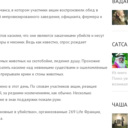
ВАДА
нса, в котором участники акции воспроизвели обед в
ей импровизированного заведения, официанта, фермера и
ов насилия, что они являются заказчиками убийств и несут
ры и мясники. Ведь как известно, спрос рождает
САТСА
аемых животных на скотобойне, леденил душу. Прохожие
кратить насилие над невинными существами и ошеломлённые
Из книг
прерывали крики и стоны животных.
Поиск ув
возникал
ено в этот день. По словам участников акции, реакция
, за редкими исключениями, как обычно. Несколько
гие в знак поддержки пожали руки.
ЧАША
овные в убийствах», организованные 269 Life Франции,
а.