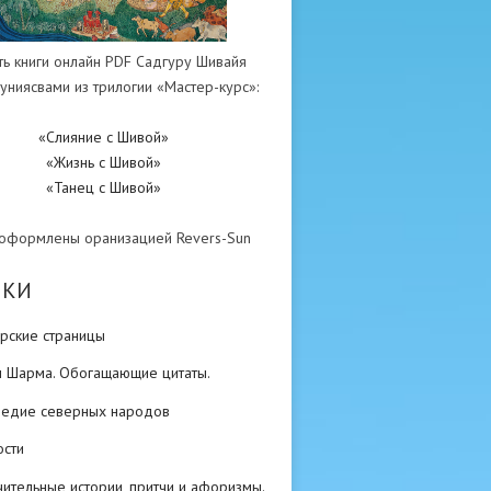
ть книги онлайн PDF Садгуру Шивайя
униясвами из трилогии «Мастер-курс»:
«Слияние с Шивой»
«Жизнь с Шивой»
«Танец с Шивой»
 оформлены оранизацией Revers-Sun
ИКИ
рские страницы
н Шарма. Обогащающие цитаты.
ледие северных народов
ости
ительные истории, притчи и афоризмы.