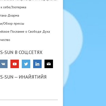
 к себе/Эзотерика
атана-Дхарма
ьи/Обзор прессы
ийское Послание о Свободе Духа
рчество
S-SUN В СОЦ.СЕТЯХ
RS-SUN — ИНАЙЯТИЙЯ