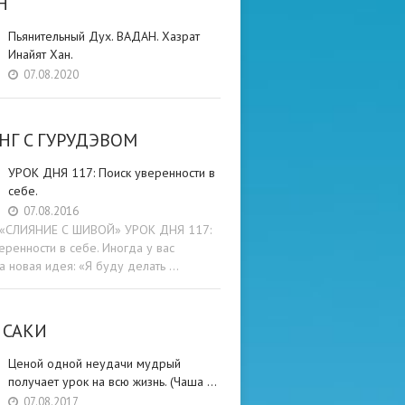
Н
Пьянительный Дух. ВАДАН. Хазрат
Инайят Хан.
07.08.2020
НГ C ГУРУДЭВОМ
УРОК ДНЯ 117: Поиск уверенности в
себе.
07.08.2016
и «СЛИЯНИЕ С ШИВОЙ» УРОК ДНЯ 117:
еренности в себе. Иногда у вас
а новая идея: «Я буду делать …
 САКИ
Ценой одной неудачи мудрый
получает урок на всю жизнь. (Чаша …
07.08.2017