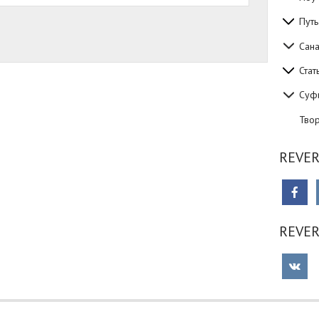
Путь
Сан
Стат
Суф
Тво
REVER
REVE