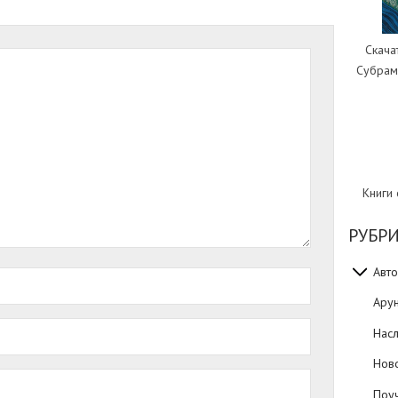
Скача
Субрам
Книги
РУБР
Авто
Ару
Нас
Нов
Поуч