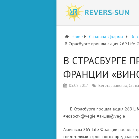
Home
Санатана-Дхарма
Веге
В Страсбурге прошла акция 269 Life 
В СТРАСБУРГЕ П
ФРАНЦИИ «ВИН
05.08.2017
Вегетарианство
,
Стать
В Страсбурге прошла акция 269 Li
#новости@vegie #акции@vegie
Активисты 269 Life Франции провели тр
свидетелями «кровавого» представлени