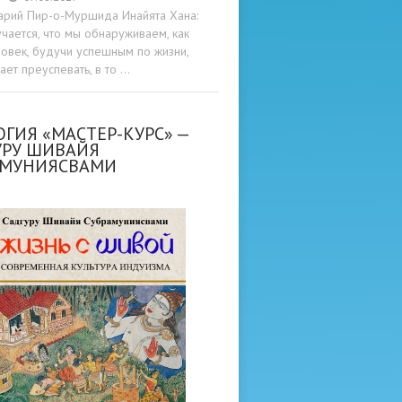
арий Пир-о-Муршида Инайята Хана:
учается, что мы обнаруживаем, как
овек, будучи успешным по жизни,
ет преуспевать, в то …
ГИЯ «МАСТЕР-КУРС» —
УРУ ШИВАЙЯ
АМУНИЯСВАМИ