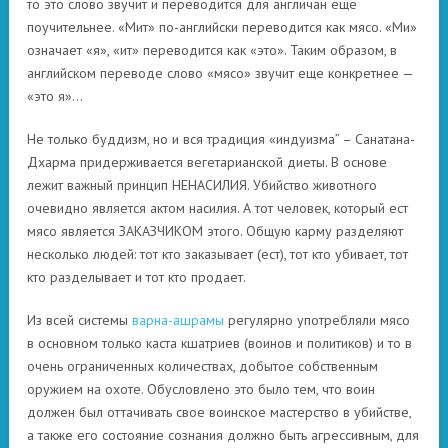
то это слово звучит и переводится для англичан еще
поучительнее. «Мит» по-английски переводится как мясо. «Ми»
означает «я», «ит» переводится как «это». Таким образом, в
английском переводе слово «мясо» звучит еще конкретнее —
«это я»…
Не только буддизм, но и вся традиция «индуизма” – Санатана-
Дхарма придерживается вегетарианской диеты. В основе
лежит важный принцип НЕНАСИЛИЯ. Убийство животного
очевидно является актом насилия. А тот человек, который ест
мясо является ЗАКАЗЧИКОМ этого. Общую карму разделяют
несколько людей: тот кто заказывает (ест), тот кто убивает, тот
кто разделывает и тот кто продает.
Из всей системы
варна-ашрамы
регулярно употребляли мясо
в основном только каста кшатриев (воинов и политиков) и то в
очень ограниченных количествах, добытое собственным
оружием на охоте. Обусловлено это было тем, что воин
должен был оттачивать свое воинское мастерство в убийстве,
а также его состояние сознания должно быть агрессивным, для