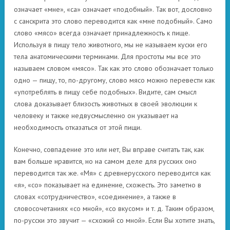
означает «мне», «са» означает «подобный». Так вот, дословно
с санскрита это слово переводится как «мне подобный». Само
слово «мясо» всегда означает принадлежность к пище.
Используя в пищу тело животного, мы не называем куски его
тела анатомическими терминами. Для простоты мы все это
называем словом «мясо». Так как это слово обозначает только
одно — пищу, то, по-другому, слово мясо можно перевести как
«употреблять в пищу себе подобных». Видите, сам смысл
слова доказывает близость животных в своей эволюции к
человеку и также недвусмысленно он указывает на
необходимость отказаться от этой пищи.
Конечно, совпадение это или нет, Вы вправе считать так, как
вам больше нравится, но на самом деле для русских оно
переводится так же. «Мя» с древнерусского переводится как
«я», «со» показывает на единение, схожесть. Это заметно в
словах «сотрудничество», «соединение», а также в
словосочетаниях «со мной», «со вкусом» и т. д. Таким образом,
по-русски это звучит — «схожий со мной». Если Вы хотите знать,