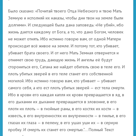
Было сказано: «Почитай твоего Отца Небесного и твою Мать
Земную и исполняй их наказы, чтобы дни твои на земле были
долгими». И следующей была дана заповедь: «Не убий», ибо
жизнь дается каждому от Бога, а то, что дано Богом, человек
не может отнять. Ибо истинно говорю вам, от одной Матери
происходит всё живое на земле. И потому тот, кто убивает,
убивает брата своего. И от него Мать Земная отвернется и
отнимет свою грудь, дающую жизнь. И ангелы её будут
сторониться его, Сатана же найдет обитель свою в теле его. И
плоть убитых зверей в его теле станет его собственной
могилой. Ибо истинно говорю вам, кто убивает — убивает
самого себя, а кто ест плоть убитых зверей — ест тела смерти.
Ибо в крови его каждая капля их крови превращается в яд, в
его дыхании их дыхание превращается в зловоние, в его
плоти их плоть — в гнойные раны, в его костях их кости — в
известь, в его внутренностях их внутренности — в гнилье, в его
глазах их глаза — в пелену, в его ушах уши их — в серную
пробку. И смерть их станет его смертью.”… Полный Текст