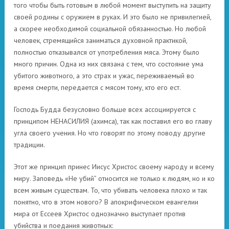
того чтобы быть готовым в любой момент выступить на защиту
своей родины с оружием в руках. И это было не привилегией,
а скорее необходимой социальной обязанностью. Но любой
человек, стремящийся заниматься духовной практикой,
полностью отказывался от употребления мяса. Этому было
много причин. Одна из них связана с тем, что состояние ума
убитого животного, а это страх и ужас, переживаемый во
время смерти, передается с мясом тому, кто его ест.
Господь Будда безусловно больше всех ассоциируется с
принципом НЕНАСИЛИЯ (ахимса), так как поставил его во главу
угла своего учения. Но что говорят по этому поводу другие
традиции.
Этот же принцип принес Иисус Христос своему народу и всему
миру. Заповедь «Не убий” относится не только к людям, но и ко
всем живым существам. То, что убивать человека плохо и так
понятно, что в этом нового? В апокрифическом евангелии
мира от Ессеев Христос однозначно выступает против
убийства и поедания животных: