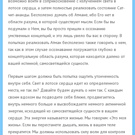
возможно войти в соприкосновение с излучением света в
лотосе сердца, а затем полностью реализовать состояние Сат-
чит-ананды. Бесполезно думать об Атмане, ибо Его нет в
области разума, в которой существуют мысли. Если бы вы
подумали о Нем, вы бы просто пришли к осознанию
умственных концепций, и это лишь увело бы вас в сторону. В
попытках реализовать Атман бесполезно также говорить о нем,
так как в этом случае осознавание погружается глубоко в
концептуальную область разума, которая находится далеко от
вашей истинной, самосветящейся сущности.
Первым шагом должна быть попытка ощутить утонченность
внутри себя. Свет в лотосе сердца идет из определенного
места, не так ли? Давайте будем думать о нем так. С каждым
своим вдохом вы подводите себя ближе, продвигаетесь
внутрь немного больше и высвобождаете немного актиничной
энергии, исходящей из самосветящейся сущности в вашем
сердце. Эта энергия называется жизнью. Мы говорим: «Это моя
жизнь». Если вы перестанете дышать, жизнь в вашем теле
прекратится. Мы должны использовать силу воли для контроля