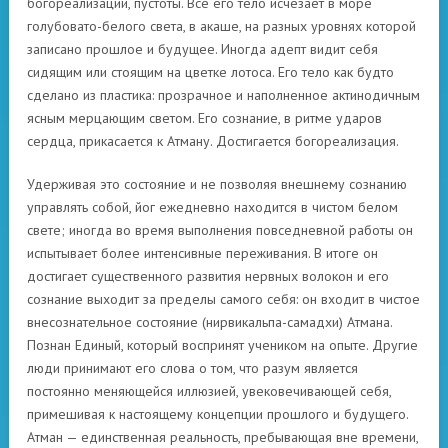
богореализации, пустоты. Все его тело исчезает в море
голубовато-белого света, в акаше, на разных уровнях которой
записано прошлое и будущее. Иногда адепт видит себя
сидящим или стоящим на цветке лотоса. Его тело как будто
сделано из пластика: прозрачное и наполненное актинодичным
ясным мерцающим светом. Его сознание, в ритме ударов
сердца, прикасается к Атману. Достигается богореализация.
Удерживая это состояние и не позволяя внешнему сознанию
управлять собой, йог ежедневно находится в чистом белом
свете; иногда во время выполнения повседневной работы он
испытывает более интенсивные переживания. В итоге он
достигает существенного развития нервных волокон и его
сознание выходит за пределы самого себя: он входит в чистое
внесознательное состояние (нирвикальпа-самадхи) Атмана.
Познан Единый, который воспринят учеником на опыте. Другие
люди принимают его слова о том, что разум является
постоянно меняющейся иллюзией, увековечивающей себя,
примешивая к настоящему концепции прошлого и будущего.
Атман — единственная реальность, пребывающая вне времени,