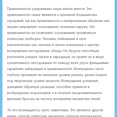
Привязанности удерживают наши клетки вместе. Эти
привязанности также являются и причиной большинства
страданий, так как привязанность к материальным объектам или
людям направляет осознавание человека наружу. Эти
привязанности не позволяют осознаванию проявляться
полностью свободно. Человек, пойманный в сети
магнетических сил, склонен в своем поведении к чувству
возмущения, негодования, обиды. Не будучи способным
распознать разные страхи в зародыше, он хранит их в виде
сознательного негодования по поводу всех угроз фальшивым
гарантиям, найденным в привязанностях. Возмущение часто
глубоко проникает во внешние уровни разума, делая подкоп
под творческие усилия личности. Возмущение условием,
дающием обратную реакцию, способно привести в
возбуждение подсознание и в течение продолжительного
времени бросать на чистоту восприятия множество теней.
Те, кто возмущается, часто завистливы. Это является другой
тенью, другой слабостью характера, которая порождается