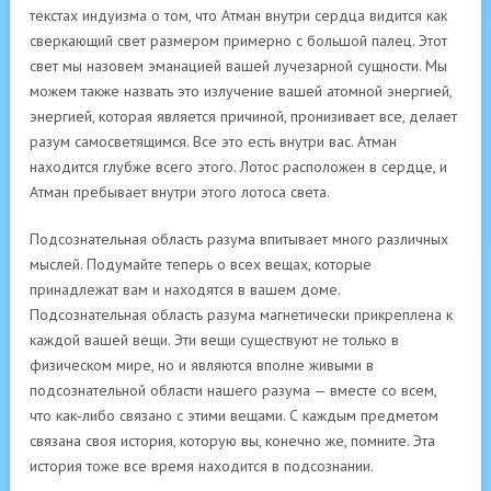
текстах индуизма о том, что Атман внутри сердца видится как
сверкающий свет размером примерно с большой палец. Этот
свет мы назовем эманацией вашей лучезарной сущности. Мы
можем также назвать это излучение вашей атомной энергией,
энергией, которая является причиной, пронизивает все, делает
разум самосветящимся. Все это есть внутри вас. Атман
находится глубже всего этого. Лотос расположен в сердце, и
Атман пребывает внутри этого лотоса света.
Подсознательная область разума впитывает много различных
мыслей. Подумайте теперь о всех вещах, которые
принадлежат вам и находятся в вашем доме.
Подсознательная область разума магнетически прикреплена к
каждой вашей вещи. Эти вещи существуют не только в
физическом мире, но и являются вполне живыми в
подсознательной области нашего разума — вместе со всем,
что как-либо связано с этими вещами. С каждым предметом
связана своя история, которую вы, конечно же, помните. Эта
история тоже все время находится в подсознании.