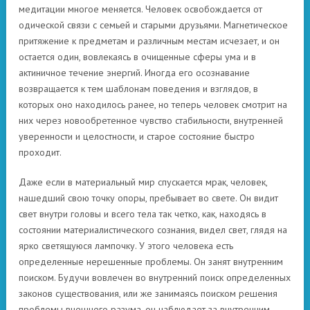
медитации многое меняется. Человек освобождается от
одической связи с семьей и старыми друзьями. Магнетическое
притяжение к предметам и различным местам исчезает, и он
остается один, вовлекаясь в очищенные сферы ума и в
актиничное течение энергий. Иногда его осознавание
возвращается к тем шаблонам поведения и взглядов, в
которых оно находилось ранее, но теперь человек смотрит на
них через новообретенное чувство стабильности, внутренней
уверенности и целостности, и старое состояние быстро
проходит.
Даже если в материальный мир спускается мрак, человек,
нашедший свою точку опоры, пребывает во свете. Он видит
свет внутри головы и всего тела так четко, как, находясь в
состоянии материалистического сознания, видел свет, глядя на
ярко светящуюся лампочку. У этого человека есть
определенные нерешенные проблемы. Он занят внутренним
поиском. Будучи вовлечен во внутренний поиск определенных
законов существования, или же занимаясь поиском решения
проблемы внешнего разума, он наблюдает за внутренним