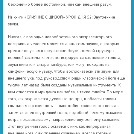
бесконечно более постоянной, чем сам внешний разум.
Из книги «СЛИЯНИЕ С ШИВОЙ» УРОК ДНЯ 52: Внутренние
звуки.
Иногда, с помощью новообретенного экстрасенсорного
восприятия, человек может слышать семь звуков, о которых
прежде он узнал в оккультизме. Звуки атомной структуры
нервной системы, клеток регистрируются как поющие голоса,
звуки вины или ситара, тамбуры, или могут походить на
симфоническую музыку. Чтобы воспроизвести эти звуки для
внешнего уха, под руководством риши классической йоги еще
тысячи лет назад были созданы музыкальные инструменты. К
ним относятся и мриданга или табла, а также флейта. По мере
того, как открываются духовные центры, в области головы
слышаться высокие ноты — наподобие соловьиного пения, а
затем слышен внутренний голос, подобный легкому дыханию
ветра, показывающему направление внутреннему сознанию.
Этот внутренний голос остается с ним, как непрерывная
внешняя йога, с внутренним сознанием, всегда готовым