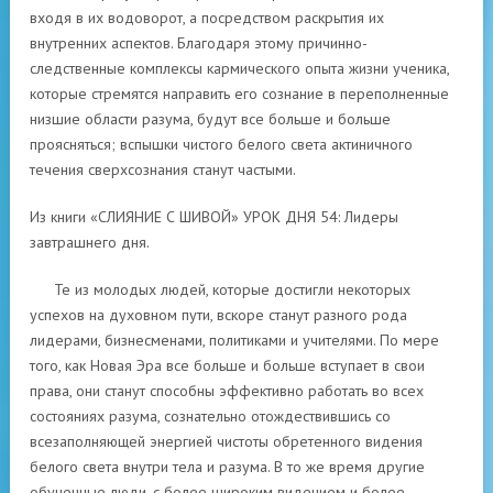
входя в их водоворот, а посредством раскрытия их
внутренних аспектов. Благодаря этому причинно-
следственные комплексы кармического опыта жизни ученика,
которые стремятся направить его сознание в переполненные
низшие области разума, будут все больше и больше
проясняться; вспышки чистого белого света актиничного
течения сверхсознания станут частыми.
Из книги «СЛИЯНИЕ С ШИВОЙ» УРОК ДНЯ 54: Лидеры
завтрашнего дня.
Те из молодых людей, которые достигли некоторых
успехов на духовном пути, вскоре станут разного рода
лидерами, бизнесменами, политиками и учителями. По мере
того, как Новая Эра все больше и больше вступает в свои
права, они станут способны эффективно работать во всех
состояниях разума, сознательно отождествившись со
всезаполняющей энергией чистоты обретенного видения
белого света внутри тела и разума. В то же время другие
обученные люди, с более широким видением и более