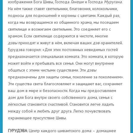
изображения Бога Шивы, Господа
Ганеши
и Господа
Муругана
.
На нём также ставят светильники, благовония, колокольчики,
подносы для подношений и корзины с цветами. Каждый раз,
когда мы возвращаемся из общинного храма, мы посещаем
святилище и возжигаем светильник. Это соединяет его с
храмом. Если святилище содержится в чистоте, многие
дэвы
приходят и живут в нём, включая ваших
дэв
-хранителей.
Гурудэва говорил: «Для этих постоянных невидимых гостей
предназначается специальная комната. Это комната, в которую
может войти и пребывать вся семья. Они могут внутренне
общаться с этими чистыми существами. Эти
дэвы
предназначены для защиты семьи, поколение за поколением».
Эти существа света благословляют и защищают вас, сохраняют
ваш дом в мире и безопасности. Когда мы предоставляем
дом для Бога внутри своего собственного дома, семья с
лёгкостью становится счастливой. Становится легче ладить
между собой и любить друг друга. Легко почувствовать
охраняющее присутствие Шивы.
ГУРУДЭВА
: Центр каждого шиваитского дома – домашнее