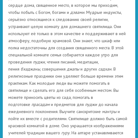
сердце дома, священное место, в которое мы приходим,
чтобы побыть с Богом, богами и
дэвами
. Мудрые индуисты,
серьёзно относящиеся к следованию своей религии,
устраивают целую комнату для домашнего святилища. Они
используют её только в этом качестве и поддерживают в ней
атмосферу, подобную храмовой. Они знают, что шкаф или
полка недостаточны для создания священного места. В этой
специальной комнате семья собирается каждое утро для
проведения
пуджи
, чтения писаний, медитации,
пения
бхаджаны
, совершения
джапы
и других
садхан
. В
религиозные праздники они уделяют больше времени этим
практикам. Как молодые люди вы можете помогать в
святилище и сделать его для себя особенным местом. Вы
можете приносить цветы из сада, помогать в
подготовке
прасадам
и предметов для
пуджи
до начала
ежедневного поклонения. Выучите санскритские
мантры
и
пойте их вместе с родителями. Святилище должно быть самой
красивой комнатой в доме. Оно украшается изображениями
учителей традиции вашего
гуру
. На алтаре устанавливаются