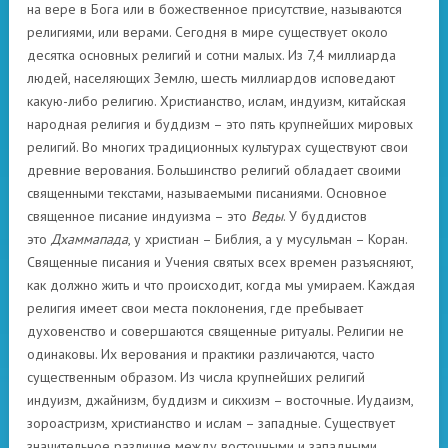
на вере в Бога или в божественное присутствие, называются
религиями, или верами. Сегодня в мире существует около
десятка основных религий и сотни малых. Из 7,4 миллиарда
людей, населяющих Землю, шесть миллиардов исповедают
какую-либо религию. Христианство, ислам, индуизм, китайская
народная религия и буддизм – это пять крупнейших мировых
религий. Во многих традиционных культурах существуют свои
древние верования. Большинство религий обладает своими
священными текстами, называемыми писаниями. Основное
священное писание индуизма – это
Веды
. У буддистов
это
Дхаммапада
, у христиан – Библия, а у мусульман – Коран.
Священные писания и Учения святых всех времен разъясняют,
как должно жить и что происходит, когда мы умираем. Каждая
религия имеет свои места поклонения, где пребывает
духовенство и совершаются священные ритуалы. Религии не
одинаковы. Их верования и практики различаются, часто
существенным образом. Из числа крупнейших религий
индуизм, джайнизм, буддизм и сикхизм – восточные. Иудаизм,
зороастризм, христианство и ислам – западные. Существует
значительное различие между восточными и западными