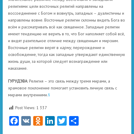
религиями: цели восточных религий направлены на
воссоединение с Богом и вовнутрь, западных – дуалистичны и
направлены вовне. Восточные религии склонны видеть Бога во
всём и рассматривать всё как священное. Западные религии
имеют тенденцию не верить в то, что Бог наполняет собой всё,
и видят разительное отличие между священным и мирским.
Восточные религии верят в
карму
, перерождение и
освобождение, тогда как западные утверждают единственную
жизнь души, за которой следует вознаграждение или
наказание.
ГУРУДЭВА
: Религия – это связь между тремя мирами, а
храмовое поклонение помогает установить личную связь с
мирами внутренними.
§
Post Views:
1 337
Facebook
VK
Odnoklassniki
LinkedIn
Twitter
Отправить