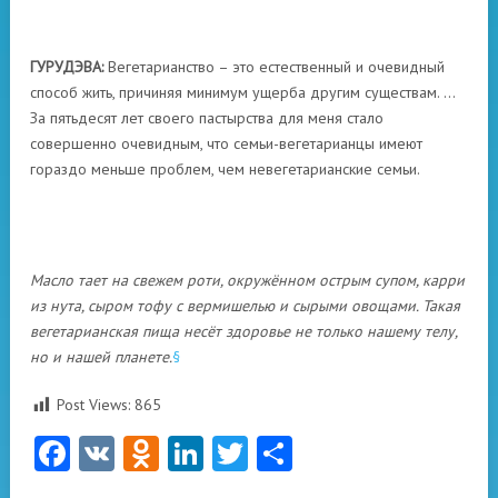
ГУРУДЭВА
:
Вегетарианство – это естественный и очевидный
способ жить, причиняя минимум ущерба другим существам. …
За пятьдесят лет своего пастырства для меня стало
совершенно очевидным, что семьи-вегетарианцы имеют
гораздо меньше проблем, чем невегетарианские семьи.
Масло тает на свежем роти, окружённом острым супом, карри
из нута, сыром тофу с вермишелью и сырыми овощами. Такая
вегетарианская пища несёт здоровье не только нашему телу,
но и нашей планете.
§
Post Views:
865
Facebook
VK
Odnoklassniki
LinkedIn
Twitter
Отправить