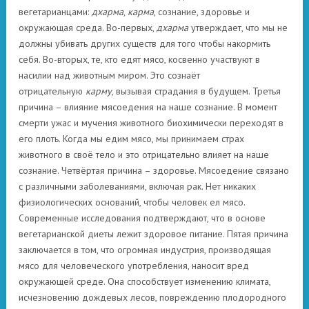
вегетарианцами:
дхарма
,
карма
, сознание, здоровье и
окружающая среда. Во-первых,
дхарма
утверждает, что мы не
должны убивать других существ для того чтобы накормить
себя. Во-вторых, те, кто едят мясо, косвенно участвуют в
насилии над животным миром. Это сознаёт
отрицательную
карму
, вызывая страдания в будущем. Третья
причина – влияние мясоедения на наше сознание. В момент
смерти ужас и мучения животного биохимически переходят в
его плоть. Когда мы едим мясо, мы принимаем страх
животного в своё тело и это отрицательно влияет на наше
сознание. Четвёртая причина – здоровье. Мясоедение связано
с различными заболеваниями, включая рак. Нет никаких
физиологических оснований, чтобы человек ел мясо.
Современные исследования подтверждают, что в основе
вегетарианской диеты лежит здоровое питание. Пятая причина
заключается в том, что огромная индустрия, производящая
мясо для человеческого употребления, наносит вред
окружающей среде. Она способствует изменению климата,
исчезновению дождевых лесов, повреждению плодородного