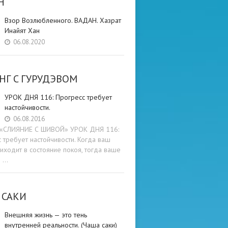
Н
Взор Возлюбленного. ВАДАН. Хазрат
Инайят Хан
06.08.2020
НГ C ГУРУДЭВОМ
УРОК ДНЯ 116: Прогресс требует
настойчивости.
06.08.2016
и «СЛИЯНИЕ С ШИВОЙ» УРОК ДНЯ 116:
 требует настойчивости. Когда ваш
иходит в состояние покоя, тогда ваше
е …
 САКИ
Внешняя жизнь — это тень
внутренней реальности. (Чаша саки)