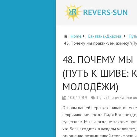
Home
Санатана-Дхарма
Путь
48. Почему мы практикуем ахимсу?(Пу
48. ПОЧЕМУ МЫ
(ПУТЬ К ШИВЕ: 
МОЛОДЁЖИ)
10.04.2019
Путь к Шиве: Катехиз
О
сновы нашей веры как шиваитов ест
непричинение вреда. Видя Бога везде,
существам. Мы никогда не захотим прич
что Бог находится в каждом человеке,
отношение возвышенной терпимости и 