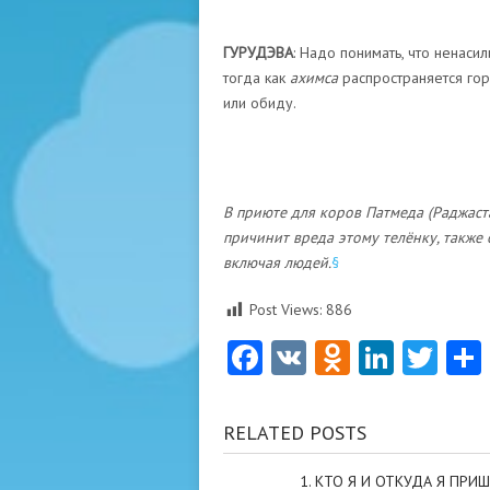
ГУРУДЭВА
: Надо понимать, что ненас
тогда как
ахимса
распространяется го
или обиду.
В приюте для коров Патмеда (Раджаста
причинит вреда этому телёнку, также 
включая людей.
§
Post Views:
886
Facebook
VK
Odnoklas
Linke
Twi
RELATED POSTS
1. КТО Я И ОТКУДА Я ПРИШ