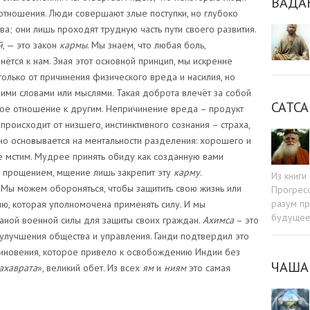
ВАДА
отношения. Люди совершают злые поступки, но глубоко
а; они лишь проходят трудную часть пути своего развития.
й
, — это закон
кармы
. Мы знаем, что любая боль,
ётся к нам. Зная этот основной принцип, мы искренне
олько от причинения физического вреда и насилия, но
ими словами или мыслями. Такая доброта влечёт за собой
САТСА
ное отношение к другим. Непричинение вреда – продукт
роисходит от низшего, инстинктивного сознания – страха,
 Оно основывается на ментальности разделения: хорошего и
не мстим. Мудрее принять обиду как созданную вами
и прощением, мщение лишь закрепит эту
карму
.
Из книг
 Мы можем обороняться, чтобы защитить свою жизнь или
Прогресс
разум пр
ию, которая уполномочена применять силу. И мы
будуще
ной военной силы для защиты своих граждан.
Ахимса
– это
улучшения общества и управления. Ганди подтвердил это
иновения, которое привело к освобождению Индии без
ЧАША
ахаврата
», великий обет. Из всех
ям
и
ниям
это самая