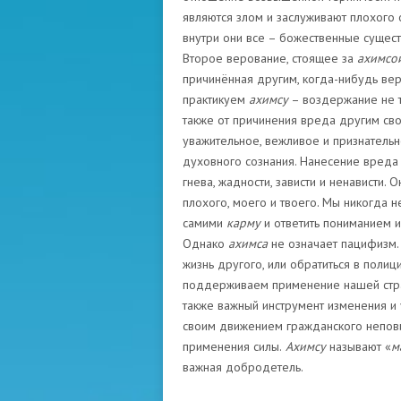
являются злом и заслуживают плохого 
внутри они все – божественные существ
Второе верование, стоящее за
ахимсо
причинённая другим, когда-нибудь верн
практикуем
ахимсу
– воздержание не т
также от причинения вреда другим сво
уважительное, вежливое и признатель
духовного сознания. Нанесение вреда п
гнева, жадности, зависти и ненависти.
плохого, моего и твоего. Мы никогда 
самими
карму
и ответить пониманием 
Однако
ахимса
не означает пацифизм.
жизнь другого, или обратиться в полиц
поддерживаем применение нашей стра
также важный инструмент изменения и 
своим движением гражданского непов
применения силы.
Ахимсу
называют «
м
важная добродетель.