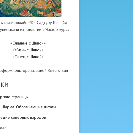
ть книги онлайн PDF Садгуру Шивайя
униясвами из трилогии «Мастер-курс»:
«Слияние с Шивой»
«Жизнь с Шивой»
«Танец с Шивой»
 оформлены оранизацией Revers-Sun
ИКИ
рские страницы
н Шарма. Обогащающие цитаты.
ледие северных народов
ости