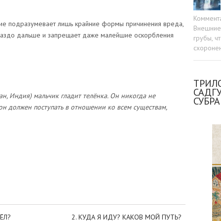
Коммент
илие подразумевает лишь крайние формы причинения вреда,
Внешние 
раздо дальше и запрещает даже малейшие оскорбления
грубы, ч
схоронен
ТРИЛО
САДГ
н, Индия) мальчик гладит телёнка. Он никогда не
СУБР
он должен поступать в отношении ко всем существам,
sniki
dIn
tter
Отправить
ЁЛ?
2. КУДА Я ИДУ? КАКОВ МОЙ ПУТЬ?