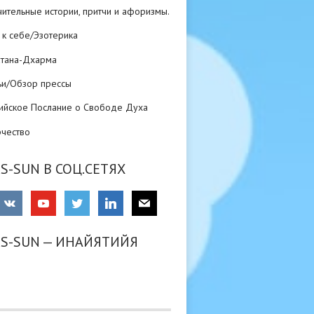
ительные истории, притчи и афоризмы.
 к себе/Эзотерика
атана-Дхарма
ьи/Обзор прессы
ийское Послание о Свободе Духа
рчество
S-SUN В СОЦ.СЕТЯХ
RS-SUN — ИНАЙЯТИЙЯ