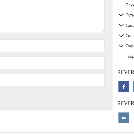
Поуч
Путь
Сан
Стат
Суф
Тво
REVER
REVE