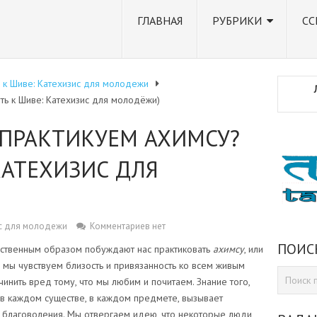
ГЛАВНАЯ
РУБРИКИ
СС
 к Шиве: Катехизис для молодежи
ть к Шиве: Катехизис для молодёжи)
 ПРАКТИКУЕМ АХИМСУ?
КАТЕХИЗИС ДЛЯ
ис для молодежи
Комментариев нет
ПОИС
ественным образом побуждают нас практиковать
ахимсу
, или
 мы чувствуем близость и привязанность ко всем живым
инить вред тому, что мы любим и почитаем. Знание того,
 в каждом существе, в каждом предмете, вызывает
благоволения. Мы отвергаем идею, что некоторые люди