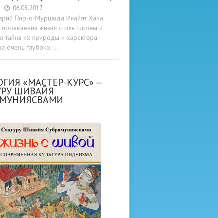
06.08.2017
арий Пир-о-Муршида Инайят Хана
проявления жизни столь плотны и
то тайна их природы и характера
а очень глубоко. …
ГИЯ «МАСТЕР-КУРС» —
УРУ ШИВАЙЯ
АМУНИЯСВАМИ