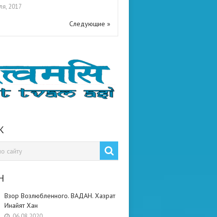
ля, 2017
Следующие »
К
Н
Взор Возлюбленного. ВАДАН. Хазрат
Инайят Хан
06.08.2020