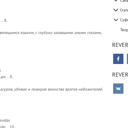
Сан
Стат
Суф
. 8..
Тво
елящимся языком, с глубоко запавшими алыми глазами,
REVER
 .
REVE
am .. 9..
асуров, убивая и пожирая воинства врагов небожителей.
vitān .
n .. 10..