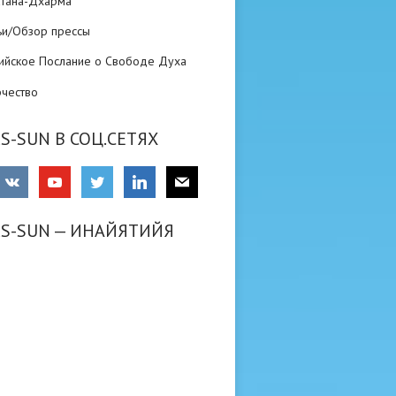
атана-Дхарма
ьи/Обзор прессы
ийское Послание о Свободе Духа
рчество
S-SUN В СОЦ.СЕТЯХ
RS-SUN — ИНАЙЯТИЙЯ