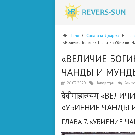
Home
Санатана-Дхарма
Нав
«Величие Богини» Глава 7 «Убиение 
«ВЕЛИЧИЕ БОГИ
ЧАНДЫ И МУНД
26.03.2020
Наваратри
Комме
देवीमाहात्म्यम् «ВЕЛ
«УБИЕНИЕ ЧАНДЫ 
ГЛАВА 7. «УБИЕНИЕ 