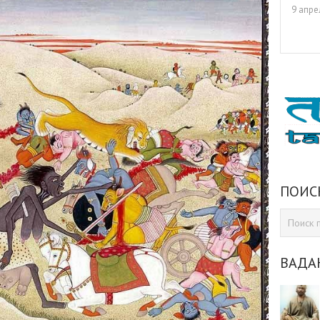
9 апре
ПОИС
ВАДА