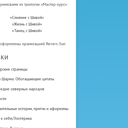
униясвами из трилогии «Мастер-курс»:
«Слияние с Шивой»
«Жизнь с Шивой»
«Танец с Шивой»
 оформлены оранизацией Revers-Sun
ИКИ
рские страницы
н Шарма. Обогащающие цитаты.
ледие северных народов
ости
ительные истории, притчи и афоризмы.
 к себе/Эзотерика