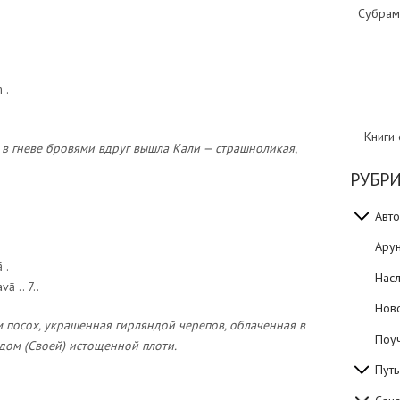
Субрам
 .
Книги
 в гневе бровями вдруг вышла Кали — страшноликая,
РУБР
Авто
Ару
 .
Нас
ā .. 7..
Нов
посох, украшенная гирляндой черепов, облаченная в
Поуч
идом (Своей) истощенной плоти.
Путь