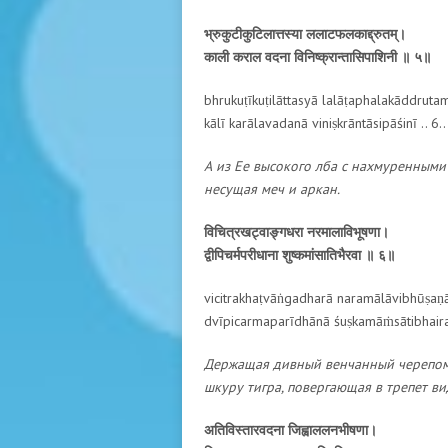
भ्रुकुटीकुटिलात्तस्या ललाटफलकाद्द्रुतम्।
काली कराल वदना विनिष्क्रान्तासिपाशिनी ॥ ५॥
bhrukuṭīkuṭilāttasyā lalāṭaphalakāddrutam
kālī karālavadanā viniṣkrāntāsipāśinī .. 6..
А из Ее высокого лба с нахмуренными
несущая меч и аркан.
विचित्रखट्वाङ्गधरा नरमालाविभूषणा।
द्वीपिचर्मपरीधाना शुष्कमांसातिभैरवा ॥ ६॥
vicitrakhaṭvāṅgadharā naramālāvibhūṣaṇā
dvīpicarmaparīdhānā śuṣkamāṁsātibhairav
Держащая дивный венчанный черепом 
шкуру тигра, повергающая в трепет в
अतिविस्तारवदना जिह्वाललनभीषणा।