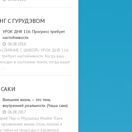
НГ C ГУРУДЭВОМ
УРОК ДНЯ 116: Прогресс требует
настойчивости.
06.08.2016
и «СЛИЯНИЕ С ШИВОЙ» УРОК ДНЯ 116:
 требует настойчивости. Когда ваш
иходит в состояние покоя, тогда ваше
е …
 САКИ
Внешняя жизнь — это тень
внутренней реальности. (Чаша саки)
06.08.2017
арий Пир-о-Муршида Инайят Хана
проявления жизни столь плотны и
то тайна их природы и характера