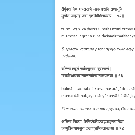
तैर्मुक्तानिच शस्त्राणि महास्त्राणि तथासुरैः।
मुखेन जग्राह रुषा दशनैर्मथितान्यपि ॥ १२॥
tairmuktāni ca śastrāṇi mahāstrāṇi tathāsu
mukhena jagrāha ruṣā daśanairmathitānyap
В ярости хватала ртом пущенные асур
зубами.
बलिनां तद्बलं सर्वमसुराणां दुरात्मनां |
ममर्दाभक्षयच्चान्यानन्यांश्चाताडयत्तथा ॥ १३॥
balināṁ tadbalaṁ sarvamasurāṇāṁ durā
mamardābhakṣayaccānyānanyāṁścātāḍayat
Пожирая одних и давя других, Она ис
असिना निहताः केचित्केचित्खट्वाङ्गताडिताः।
जग्मुर्विनाशमसुरा दन्ताग्राभिहतास्तथा ॥ १४॥