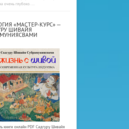
а очень глубоко. …
ГИЯ «МАСТЕР-КУРС» —
УРУ ШИВАЙЯ
АМУНИЯСВАМИ
ть книги онлайн PDF Садгуру Шивайя