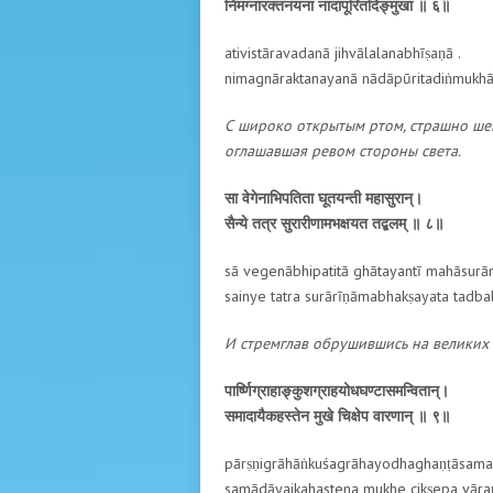
निमग्नारक्तनयना नादापूरितदिङ्मुखा ॥ ६॥
ativistāravadanā jihvālalanabhīṣaṇā .
nimagnāraktanayanā nādāpūritadiṅmukhā .
С широко открытым ртом, страшно шев
оглашавшая ревом стороны света.
सा वेगेनाभिपतिता घूतयन्ती महासुरान्।
सैन्ये तत्र सुरारीणामभक्षयत तद्बलम् ॥ ८॥
sā vegenābhipatitā ghātayantī mahāsurān
sainye tatra surārīṇāmabhakṣayata tadbal
И стремглав обрушившись на великих 
पार्ष्णिग्राहाङ्कुशग्राहयोधघण्टासमन्वितान्।
समादायैकहस्तेन मुखे चिक्षेप वारणान् ॥ ९॥
pārṣṇigrāhāṅkuśagrāhayodhaghaṇṭāsaman
samādāyaikahastena mukhe cikṣepa vāraṇā