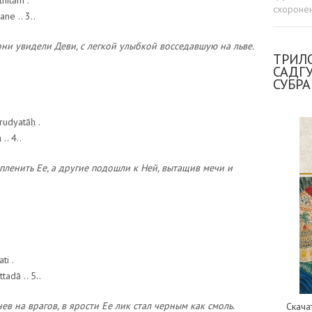
hitām .
схоронен
ne .. 3..
ни увидели Деви, с легкой улыбкой восседавшую на льве.
ТРИЛО
САДГ
СУБР
udyatāḥ .
.. 4..
 пленить Ее, а другие подошли к Ней, вытащив мечи и
ti .
adā .. 5..
в на врагов, в ярости Ее лик стал черным как смоль.
Скача