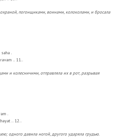
 охраной, погонщиками, воинами, колоколами, и бросала
 saha .
ravam .. 11..
ами и колесничими, отправляла их в рот, разрывая
ram .
yat .. 12..
шею; одного давила ногой, другого ударяла грудью.