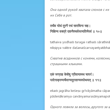
Она одной рукой хватала слонов с их
их Себе в рот.
तथैव योधं तुरगै रथं सारथिना सह।
निक्षिप्य वक्त्रे दशनैश्चर्वयत्यतिभैरवं ॥ १०॥
tathaiva yodhaṁ turagai rathaṁ sārathinā
nikṣipya vaktre daśanaiścarvayantyatibhai
Схватив всадников с конями, колесниц
страшными клыками.
एकं जग्राह केशेषु ग्रीवायामथ चापरं।
पादेनाक्रम्यचैवान्यमुरसान्यमपोथयत् ॥ ११॥
ekaṁ jagrāha keśeṣu grīvāyāmatha cāpa
pādenākramya caivānyamurasānyamapotha
Одного ловила за волосы, другого за 