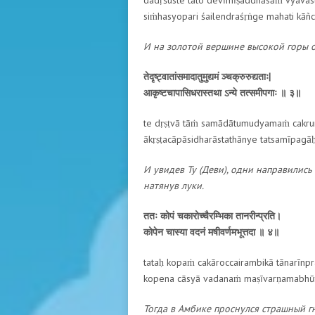
dadṛśuste tato devīmīṣaddhāsāṁ vyavast
siṁhasyopari śailendraśṛṅge mahati kāñca
И на золотой вершине высокой горы о
तेदृष्ट्वातांसमादातुमुद्यमं ञ्चक्रुरुद्यताः|
आकृष्टचापासिधरास्तथा ऽन्ये तत्समीपगाः ॥ ३॥
te dṛṣṭvā tāṁ samādātumudyamaṁ cakrur
ākṛṣṭacāpāsidharāstathānye tatsamīpagāḥ 
И увидев Ту (Деви), одни направились
натянув луки.
ततः कोपं चकारोच्चैरम्भिका तानरीन्प्रति।
कोपेन चास्या वदनं मषीवर्णमभूत्तदा ॥ ४॥
tataḥ kopaṁ cakāroccairambikā tānarīnpra
kopena cāsyā vadanaṁ maṣīvarṇamabhūtt
Тогда в Амбике проснулся страшный гне