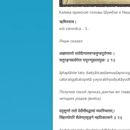
Калика приносит головы Шумбхи и Ни
ऋषिरुवाच।
oṁ ṛṣiruvāca .. 1..
Риши сказал:
आज्ञप्तास्ते ततोदैत्याश्चण्डमुण्डपुरोगमाः।
चतुरङ्गबलोपेता ययुरभ्युद्यतायुधाः ॥ १॥
ājñaptāste tato daityāścaṇḍamuṇḍapurog
caturaṅgabalopetā yayurabhyudyatāyudhā
Получив такой приказ, даитьи во глав
четырех родов (войск).
ददृशुस्ते ततो देवीमीषद्धासां व्यवस्थिताम्।
सिंहस्योपरि शैलेन्द्रशृङ्गे महतिकाञ्चने ॥ २॥