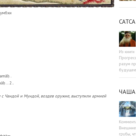
шумбхи
САТСА
Из книг
Прогресс
разум пр
будуще
amāḥ .
ḥ .. 2..
ЧАША
е с Чандой и Мундой, воздев оружие, выступили армией
Коммент
Внешние 
грубы, ч