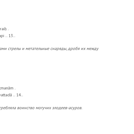
raiḥ .
i .. 13..
ами стрелы и метательные снаряды, дробя их между
tmanām .
tadā .. 14..
требляла воинство могучих злодеев-асуров.