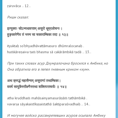
ṛṣiruvāca .. 12..
Риши сказал:
इत्युक्तः सोऽभ्यधावत्ताम् असुरो धूम्रलोचनः।
हूङ्कारेणैव तं भस्म सा चकाराम्बिका तदा ॥ १३॥
ityuktaḥ so’bhyadhāvattāmasuro dhūmralocanaḥ .
huṁkāreṇaiva taṁ bhasma sā cakārāmbikā tadā .. 13..
При таких словах асур Дхумралочана бросился к Амбике, но
Она обратила его в пепел гневным криком «хум».
अथ क्रुद्धं महासैन्यम् असुराणां तथाम्बिका।
ववर्ष सायुकैस्तीक्ष्णैस्तथा शक्तिपरश्वधैः ॥ १४॥
atha kruddhaṁ mahāsainyamasurāṇāṁ tathāmbikā .
vavarṣa sāyakaistīkṣṇaistathā śaktiparaśvadhaiḥ .. 14..
И могучее войско рассвирепевших асуров осыпало Амбику