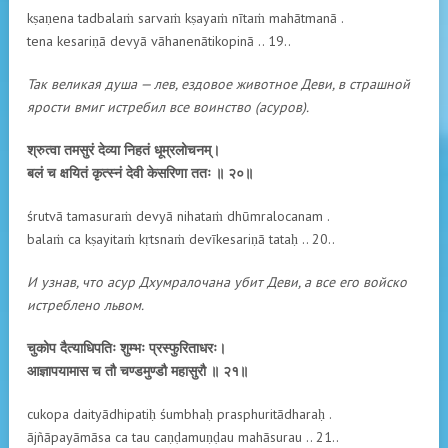
kṣaṇena tadbalaṁ sarvaṁ kṣayaṁ nītaṁ mahātmanā .
tena kesariṇā devyā vāhanenātikopinā .. 19..
Так великая душа — лев, ездовое животное Деви, в страшной
ярости вмиг истребил все воинство (асуров).
श्रुत्वा तमसुरं देव्या निहतं धूम्रलोचनम्।
बलं च क्षयितं कृत्स्नं देवी केसरिणा ततः ॥ २०॥
śrutvā tamasuraṁ devyā nihataṁ dhūmralocanam .
balaṁ ca kṣayitaṁ kṛtsnaṁ devīkesariṇā tataḥ .. 20..
И узнав, что асур Дхумралочана убит Деви, а все его войско
истреблено львом.
चुकोप दैत्याधिपतिः शुम्भः प्रस्फुरिताधरः।
आज्ञापयामास च तौ चण्डमुण्डौ महासुरौ ॥ २१॥
cukopa daityādhipatiḥ śumbhaḥ prasphuritādharaḥ .
ājñāpayāmāsa ca tau caṇḍamuṇḍau mahāsurau .. 21..