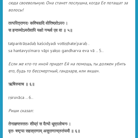
сюда своевольную. Она станет послушна, когда Ее потащат за
волосы!
तत्परित्राणदः कश्चिद्यदि वोत्तिष्ठतेऽपरः।
स हन्तव्योऽमरोवापि यक्षो गन्धर्व एव वा ॥ ५॥
tatparitrāṇadaḥ kaścidyadi vottiṣṭhate’paraḥ .
sa hantavyo’maro vāpi yakṣo gandharva eva vā .. 5..
Если же кто-то иной придет Ей на помощь, ты должен убить
его, будь то бессмертный, гандхарв, или якша».
ऋषिरुवाच ॥ ६॥
ṛṣiruvāca .. 6..
Риши сказал:
तेनाज्ञप्तस्ततः शीघ्रं स दैत्यो धूम्रलोचनः।
वृतः षष्ट्या सहस्राणाम् असुराणान्द्रुतंयमौ ॥ ६॥