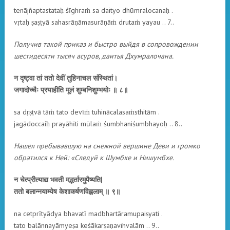
tenājñaptastataḥ śīghraṁ sa daityo dhūmralocanaḥ .
vṛtaḥ ṣaṣṭyā sahasrāṇāmasurāṇāṁ drutaṁ yayau .. 7..
Получив такой приказ и быстро выйдя в сопровождении
шестидесяти тысяч асуров, даитья Дхумралочана.
न दृष्ट्वा तां ततो देवीं तुहिनाचल संस्थितां।
जगादोच्चैः प्रयाहीति मूलं शुम्बनिशुम्भयोः ॥ ८॥
sa dṛṣṭvā tāṁ tato devīṁ tuhinācalasaṁsthitām .
jagādoccaiḥ prayāhīti mūlaṁ śumbhaniśumbhayoḥ .. 8..
Нашел пребывавшую на снежной вершине Деви и громко
обратился к Ней: «Следуй к Шумбхе и Нишумбхе.
न चेत्प्रीत्याद्य भवती मद्भर्तारमुपैष्यति|
ततो बलान्नयाम्येष केशाकर्षणविह्वलाम् ॥ ९॥
na cetprītyādya bhavatī madbhartāramupaiṣyati .
tato balānnayāmyeṣa keśākarṣaṇavihvalām .. 9..