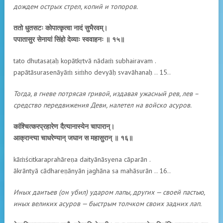
дождем острых стрел, копий и топоров.
ततो धुतसटः कोपात्कृत्वा नादं सुभैरवम्।
पपातासुर सेनायां सिंहो देव्याः स्ववाहनः ॥ १५॥
tato dhutasaṭaḥ kopātkṛtvā nādaṁ subhairavam .
papātāsurasenāyāṁ siṁho devyāḥ svavāhanaḥ .. 15..
Тогда, в гневе потрясая гривой, издавая ужасный рев, лев –
средство передвижения Деви, налетел на войско асуров.
कांश्चित्करप्रहारेण दैत्यानास्येन चापारान्।
आक्रान्त्या चाधरेण्यान् जघान स महासुरान् ॥ १६॥
kāṁścitkaraprahāreṇa daityānāsyena cāparān .
ākrāntyā cādhareṇānyān jaghāna sa mahāsurān .. 16..
Иных даитьев (он убил) ударом лапы, других — своей пастью,
иных великих асуров — быстрым толчком своих задних лап.