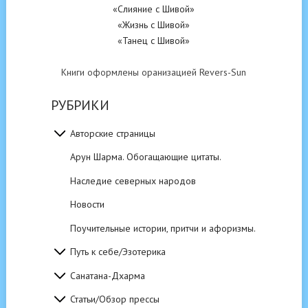
«Слияние с Шивой»
«Жизнь с Шивой»
«Танец с Шивой»
Книги оформлены оранизацией Revers-Sun
РУБРИКИ
Авторские страницы
Арун Шарма. Обогащающие цитаты.
Наследие северных народов
Новости
Поучительные истории, притчи и афоризмы.
Путь к себе/Эзотерика
Санатана-Дхарма
Статьи/Обзор прессы