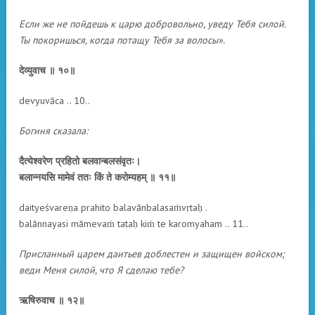
Если же не пойдешь к царю добровольно, уведу Тебя силой.
Ты покоришься, когда потащу Тебя за волосы».
देव्युवाच ॥ १०॥
devyuvāca .. 10..
Богиня сказала:
दैत्येश्वरेण प्रहितो बलवान्बलसंवृतः।
बलान्नयसि मामेवं ततः किं ते करोम्यहम् ॥ ११॥
daityeśvareṇa prahito balavānbalasaṁvṛtaḥ .
balānnayasi māmevaṁ tataḥ kiṁ te karomyaham .. 11..
Присланный царем даитьев доблестен и защищен войском;
веди Меня силой, что Я сделаю тебе?
ऋषिरुवाच ॥ १२॥