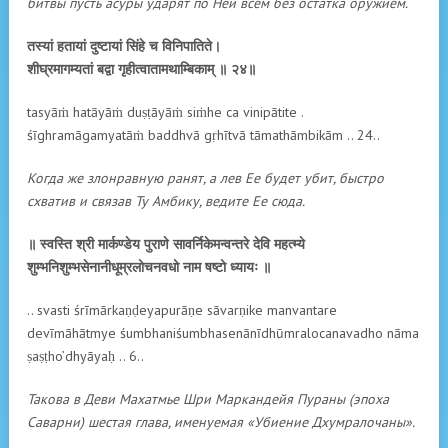
битвы пусть асуры ударят по Ней всем без остатка оружием.
तस्यां हतायां दुष्टायां सिंहे च विनिपातिते।
शीघ्रमागम्यतां बद्वा गृहीत्वातामथाम्बिकाम् ॥ २४॥
tasyāṁ hatāyāṁ duṣṭāyāṁ siṁhe ca vinipātite .
śīghramāgamyatāṁ baddhvā gṛhītvā tāmathāmbikām .. 24..
Когда же злонравную ранят, а лев Ее будет убит, быстро
схватив и связав Ту Амбику, ведите Ее сюда.
॥ स्वस्ति श्री मार्कण्डेय पुराणे सावर्निकेमन्वन्तरे देवि महत्म्ये
शुम्भनिशुम्भसेनानीधूम्रलोचनवधो नाम षष्टो ध्यायः ॥
.. svasti śrīmārkaṇḍeyapurāṇe sāvarṇike manvantare
devīmāhātmye śumbhaniśumbhasenānīdhūmralocanavadho nāma
ṣaṣṭho’dhyāyaḥ .. 6..
Такова в Деви Махатмье Шри Маркандейя Пураны (эпоха
Саварни) шестая глава, именуемая «Убиение Дхумралочаны».