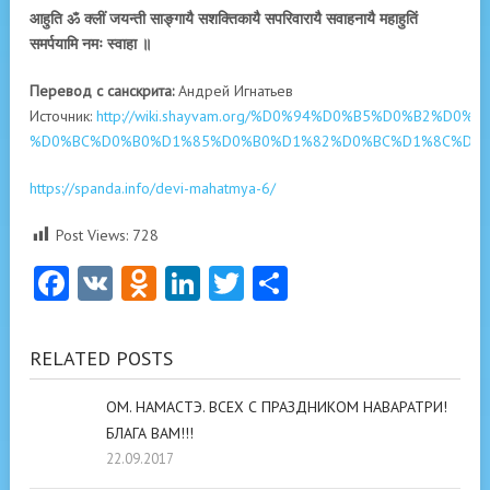
आहुति ॐ क्लीं जयन्ती साङ्गायै सशक्तिकायै सपरिवारायै सवाहनायै महाहुतिं
समर्पयामि नमः स्वाहा ॥
Перевод с санскрита:
Андрей Игнатьев
Источник:
http://wiki.shayvam.org/%D0%94%D0%B5%D0%B2%D0%B8
%D0%BC%D0%B0%D1%85%D0%B0%D1%82%D0%BC%D1%8C%D1%8
https://spanda.info/devi-mahatmya-6/
Post Views:
728
Facebook
VK
Odnoklassniki
LinkedIn
Twitter
Отправить
RELATED POSTS
ОМ. НАМАСТЭ. ВСЕХ С ПРАЗДНИКОМ НАВАРАТРИ!
БЛАГА ВАМ!!!
22.09.2017