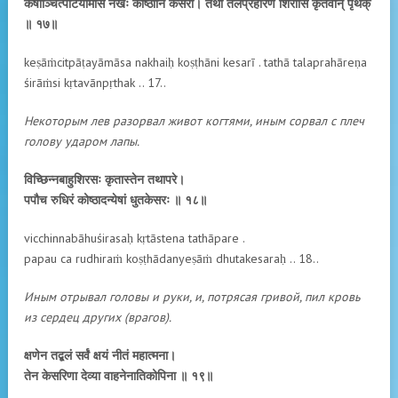
केषाञ्चित्पाटयामास नखैः कोष्ठानि केसरी। तथा तलप्रहारेण शिरांसि कृतवान् पृथक्
॥ १७॥
keṣāṁcitpāṭayāmāsa nakhaiḥ koṣṭhāni kesarī . tathā talaprahāreṇa
śirāṁsi kṛtavānpṛthak .. 17..
Некоторым лев разорвал живот когтями, иным сорвал с плеч
голову ударом лапы.
विच्छिन्नबाहुशिरसः कृतास्तेन तथापरे।
पपौच रुधिरं कोष्ठादन्येषां धुतकेसरः ॥ १८॥
vicchinnabāhuśirasaḥ kṛtāstena tathāpare .
papau ca rudhiraṁ koṣṭhādanyeṣāṁ dhutakesaraḥ .. 18..
Иным отрывал головы и руки, и, потрясая гривой, пил кровь
из сердец других (врагов).
क्षणेन तद्बलं सर्वं क्षयं नीतं महात्मना।
तेन केसरिणा देव्या वाहनेनातिकोपिना ॥ १९॥