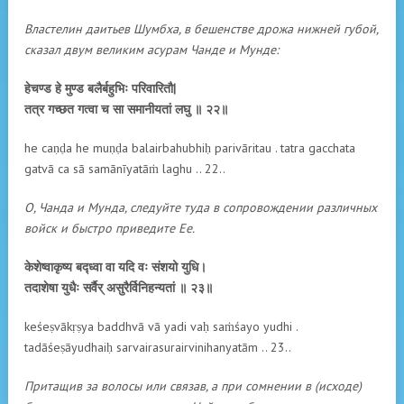
Властелин даитьев Шумбха, в бешенстве дрожа нижней губой,
сказал двум великим асурам Чанде и Мунде:
हेचण्ड हे मुण्ड बलैर्बहुभिः परिवारितौ|
तत्र गच्छत गत्वा च सा समानीयतां लघु ॥ २२॥
he caṇḍa he muṇḍa balairbahubhiḥ parivāritau . tatra gacchata
gatvā ca sā samānīyatāṁ laghu .. 22..
О, Чанда и Мунда, следуйте туда в сопровождении рaзличных
войск и быстро приведите Ее.
केशेष्वाकृष्य बद्ध्वा वा यदि वः संशयो युधि।
तदाशेषा युधैः सर्वैर् असुरैर्विनिहन्यतां ॥ २३॥
keśeṣvākṛṣya baddhvā vā yadi vaḥ saṁśayo yudhi .
tadāśeṣāyudhaiḥ sarvairasurairvinihanyatām .. 23..
Притащив за волосы или связав, а при сомнении в (исходе)