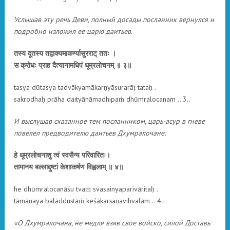
Услышав эту речь Деви, полный досады посланник вернулся и
подробно изложил ее царю даитьев.
तस्य दूतस्य तद्वाक्यमाकर्ण्यासुरराट् ततः ।
स क्रोधः प्राह दैत्यानामधिपं धूम्रलोचनम् ॥ ३॥
tasya dūtasya tadvākyamākarṇyāsurarāṭ tataḥ .
sakrodhaḥ prāha daityānāmadhipaṁ dhūmralocanam .. 3..
И выслушав сказанное тем посланником, царь-асур в гневе
повелел предводителю даитьев Дхумралочане:
हे धूम्रलोचनाशु त्वं स्वसैन्य परिवारितः।
तामानय बल्लाद्दुष्टां केशाकर्षण विह्वलाम् ॥ ४॥
he dhūmralocanāśu tvaṁ svasainyaparivāritaḥ .
tāmānaya balādduṣṭāṁ keśākarṣaṇavihvalām .. 4..
«О Дхумралочана, не медля взяв свое войско, силой Доставь