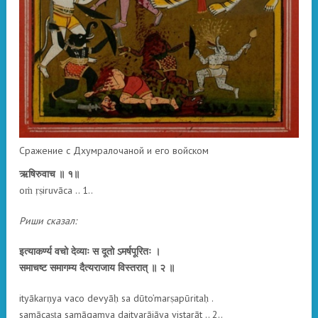
Сражение с Дхумралочаной и его войском
ऋषिरुवाच ॥ १॥
oṁ ṛṣiruvāca .. 1..
Риши сказал:
इत्याकर्ण्य वचो देव्याः स दूतो ऽमर्षपूरितः ।
समाचष्ट समागम्य दैत्यराजाय विस्तरात् ॥ २ ॥
ityākarṇya vaco devyāḥ sa dūto’marṣapūritaḥ .
samācaṣṭa samāgamya daityarājāya vistarāt .. 2..