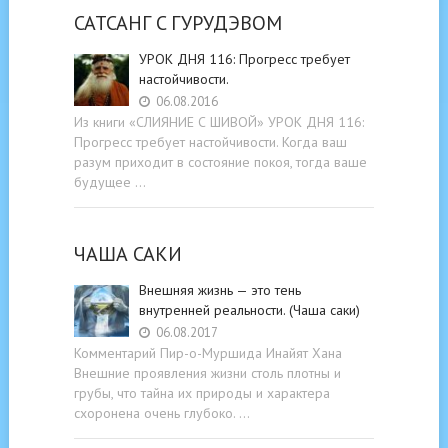
САТСАНГ C ГУРУДЭВОМ
УРОК ДНЯ 116: Прогресс требует
настойчивости.
06.08.2016
Из книги «СЛИЯНИЕ С ШИВОЙ» УРОК ДНЯ 116:
Прогресс требует настойчивости. Когда ваш
разум приходит в состояние покоя, тогда ваше
будущее …
ЧАША САКИ
Внешняя жизнь — это тень
внутренней реальности. (Чаша саки)
06.08.2017
Комментарий Пир-о-Муршида Инайят Хана
Внешние проявления жизни столь плотны и
грубы, что тайна их природы и характера
схоронена очень глубоко. …