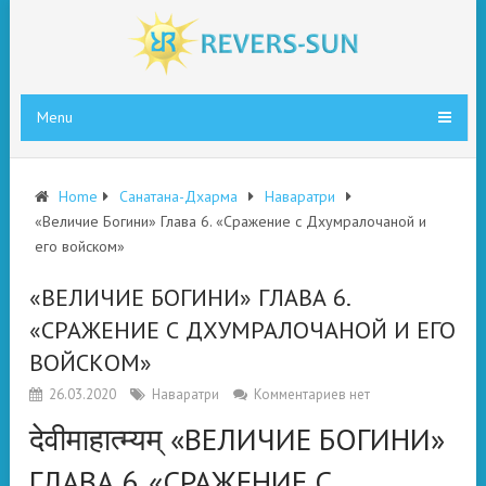
Menu
Home
Санатана-Дхарма
Наваратри
«Величие Богини» Глава 6. «Сражение с Дхумралочаной и
его войском»
«ВЕЛИЧИЕ БОГИНИ» ГЛАВА 6.
«СРАЖЕНИЕ С ДХУМРАЛОЧАНОЙ И ЕГО
ВОЙСКОМ»
26.03.2020
Наваратри
Комментариев нет
देवीमाहात्म्यम् «ВЕЛИЧИЕ БОГИНИ»
ГЛАВА 6. «СРАЖЕНИЕ С