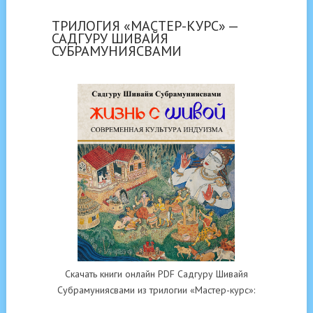
ТРИЛОГИЯ «МАСТЕР-КУРС» —
САДГУРУ ШИВАЙЯ
СУБРАМУНИЯСВАМИ
Скачать книги онлайн PDF Садгуру Шивайя
Субрамуниясвами из трилогии «Мастер-курс»: