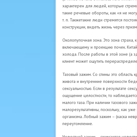
характерен для людей, которые стремя
такие речевые обороты, как «я не могу
т. п. Такжетакие люди стремятся пост
конструкции, видеть жизнь через призм
Околопупочная зона. Это зона страха, 
включающему и проекцию почек. Китай
холода. После работы в этой зоне (а
клиент может ощутить перераспределе
Тазовый зажим. Со спины это область к
живота и внутренние поверхности беде
сексуальностью. Если в результате се
ощущение целостности, то наблюдается 
малого таза. При наличии тазового за
малорезультативны, поскольку, как уже
организма. Лобный зажим – (каска нев
переутомление.
Челюстной зажим – сжимаются челюсти 