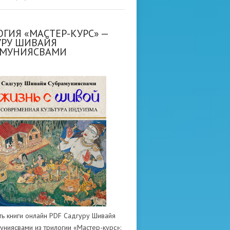
ГИЯ «МАСТЕР-КУРС» —
УРУ ШИВАЙЯ
АМУНИЯСВАМИ
ть книги онлайн PDF Садгуру Шивайя
униясвами из трилогии «Мастер-курс»: