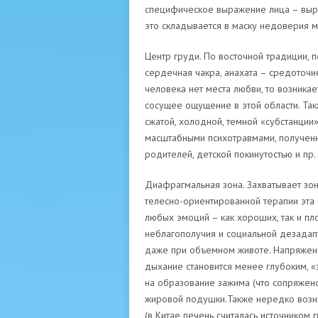
специфическое выражение лица – выра
это складывается в маску недоверия м
Центр груди. По восточной традиции, 
сердечная чакра, анахата – средоточи
человека нет места любви, то возникае
сосущее ощущение в этой области. Такж
сжатой, холодной, темной «субстанции»
масштабными психотравмами, полученн
родителей, детской покинутостью и пр.
Диафрагмальная зона. Захватывает зо
телесно-ориентированной терапии эта 
любых эмоций – как хороших, так и пл
неблагополучия и социальной дезадапт
даже при объемном животе. Напряжен
дыхание становится менее глубоким, «
на образование зажима (что сопряжено
жировой подушки.Также нередко возни
(в Китае печень считалась источником 