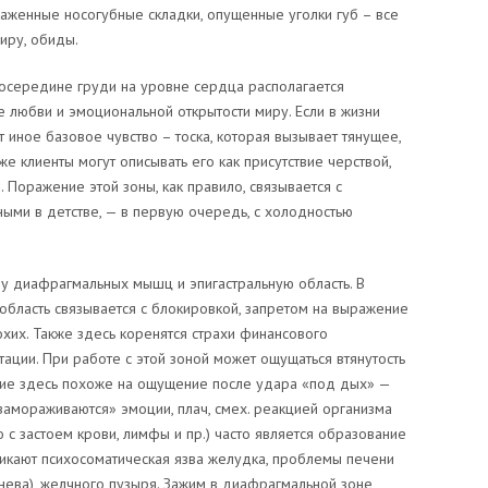
женные носогубные складки, опущенные уголки губ – все
иру, обиды.
посередине груди на уровне сердца располагается
е любви и эмоциональной открытости миру. Если в жизни
т иное базовое чувство – тоска, которая вызывает тянущее,
е клиенты могут описывать его как присутствие черствой,
. Поражение этой зоны, как правило, связывается с
ыми в детстве, — в первую очередь, с холодностью
ну диафрагмальных мышц и эпигастральную область. В
область связывается с блокировкой, запретом на выражение
охих. Также здесь коренятся страхи финансового
ации. При работе с этой зоной может ощущаться втянутость
ие здесь похоже на ощущение после удара «под дых» —
замораживаются» эмоции, плач, смех. реакцией организма
 с застоем крови, лимфы и пр.) часто является образование
кают психосоматическая язва желудка, проблемы печени
гнева), желчного пузыря. Зажим в диафрагмальной зоне