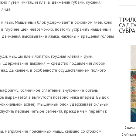
но путем имитации плача, движений губами, кусания,
 лица.
ТРИЛО
 и язык. Мышечный блок удерживает в основном гнев, крик
САДГ
 в глубине шеи невозможно, поэтому устранить мышечный
СУБР
е движения, высовывание языка, наклоны и вращения головы
ди, мышцы плеч, лопаток, грудная клетка и руки.
сть. Сдерживание дыхания — средство подавления любой
й над дыханием, в особенности осуществлением полного
диафрагму, солнечное сплетение, внутренние органы,
рь выражается в выгнутости позвоночника вперед. Выдох
бронхиальной астме). Мышечный блок удерживает сильный
аспустить первые четыре сегмента, прежде чем перейти к
Скача
ы. Напряжение поясничных мышц связано со страхом
Субрам