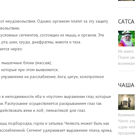
САТСА
 неудовольствия. Однако организм платит за эту защиту
вольствию.
словных сегментов, состоящих из мышц и органов. Эти
 рта, шеи, груди, диафрагмы, живота и таза.
ется через:
Из книг
Поиск ув
 мышечные блоки (массаж);
возникал
которые при этом выявляются;
 упражнения на расслабление, йога, цигун, холотропное
ЧАША
я в неподвижности лба и «пустом» выражении глаз, которые
и. Распускание осуществляется раскрыванием глаз так
действовать веки и лоб; гимнастикой для глаз.
Коммент
Часто сл
мышц подбородка, горла и затылка. Челюсть может быть как
один чел
расслабленной. Сегмент удерживает выражение плача, крика,
продолжа