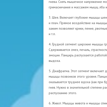
гнева. Снять мышечное напряжение мож
гримасничания и массажем мышц лба и
3. Шея. Включает глубокие мышцы шеи
и плач. Прямое воздействие на мышцы
зажим позволяют крики, пение, рвотны
и т.п.
4. Грудной сегмент: широкие мышцы гру
Сдерживается смех, печаль, страстно
эмоции. Панцирь распускается работо
выдоха.
5. Диафрагма. Этот сегмент включает 
мышцы позвонков этого уровня. Панци
оказывается труднее вдоха (как при 
гнев. Нужно в значительной степени р
распусканию этого.
6. Живот. Мышцы живота и мышцы спин