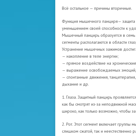
Всё остальное — причины вторичные.
Функция мышечного панциря— защита от
уменьшением своей способности к удо
Мышечный панцирь образуется в семь у
сегменты располагаются в области глаз,
Устранение мышечных зажимов достига
— накопление в теле энергии;
— прямое воздействие на хронические
— выражение освобождаемых эмоций, 
— спонтанные движения, танцетерапия,
дыхание и др.
1. Глаза. Защитный панцирь проявляетс
как бы смотрят из-за неподвижной маск
широко, как только возможно, чтобы за
2. Рот. Этот сегмент включает группы 
слишком сжатой, так и неестественно 