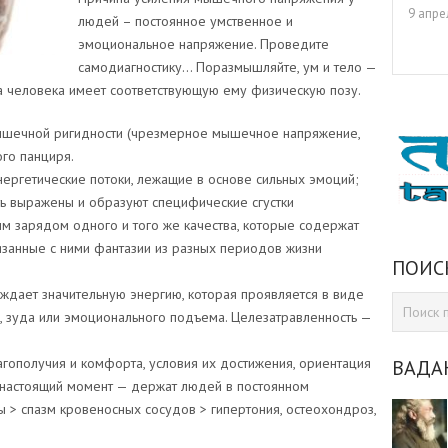
9 апре
людей – постоянное умственное и
эмоциональное напряжение. Проведите
самодиагностику… Поразмышляйте, ум и тело —
а человека имеет соответствующую ему физическую позу.
мышечной ригидности (чрезмерное мышечное напряжение,
ого панциря.
ергетические потоки, лежащие в основе сильных эмоций;
ь выражены и образуют специфические сгустки
м зарядом одного и того же качества, которые содержат
занные с ними фантазии из разных периодов жизни
ПОИС
дает значительную энергию, которая проявляется в виде
я, зуда или эмоционального подъема. Целезатравленность —
гополучия и комфорта, условия их достижения, ориентация
ВАДА
 в настоящий момент — держат людей в постоянном
> спазм кровеносных сосудов > гипертония, остеохондроз,