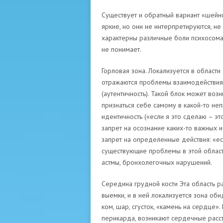
Существует и обратный вариант «шейно
яркие, но они не интерпретируются, не
характерны различные боли психосомат
не понимает.
Горловая зона. Локализуется в област
отражаются проблемы взаимодействия 
(аутентичность). Такой блок может воз
признаться себе самому в какой-то непр
идентичность («если я это сделаю – эт
запрет на осознание каких-то важных и
запрет на определенные действия: «есл
существующие проблемы в этой област
астмы, бронхолегочных нарушений.
Середина грудной кости Эта область р
выемки, и в ней локализуется зона об
ком, шар, сгусток, «камень на сердце»
перикарда, возникают сердечные расст