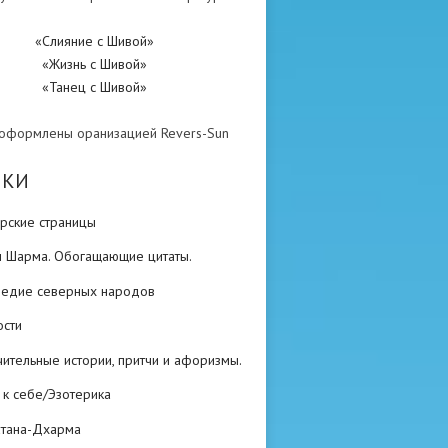
«Слияние с Шивой»
«Жизнь с Шивой»
«Танец с Шивой»
 оформлены оранизацией Revers-Sun
ИКИ
рские страницы
н Шарма. Обогащающие цитаты.
ледие северных народов
ости
ительные истории, притчи и афоризмы.
 к себе/Эзотерика
атана-Дхарма