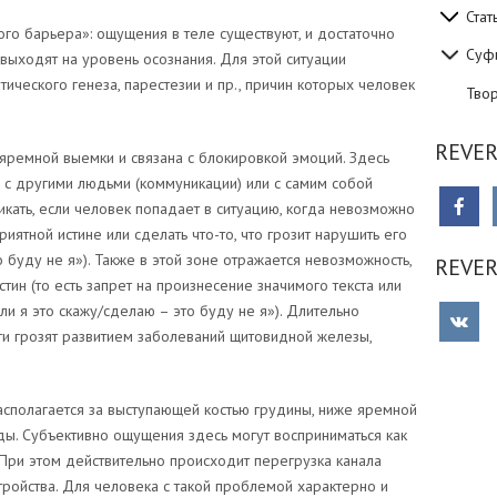
Стат
го барьера»: ощущения в теле существуют, и достаточно
Суф
 выходят на уровень осознания. Для этой ситуации
ического генеза, парестезии и пр., причин которых человек
Тво
REVER
и яремной выемки и связана с блокировкой эмоций. Здесь
с другими людьми (коммуникации) или с самим собой
никать, если человек попадает в ситуацию, когда невозможно
иятной истине или сделать что-то, что грозит нарушить его
о буду не я»). Также в этой зоне отражается невозможность,
REVE
стин (то есть запрет на произнесение значимого текста или
и я это скажу/сделаю – это буду не я»). Длительно
и грозят развитием заболеваний щитовидной железы,
асполагается за выступающей костью грудины, ниже яремной
иды. Субъективно ощущения здесь могут восприниматься как
. При этом действительно происходит перегрузка канала
ройства. Для человека с такой проблемой характерно и