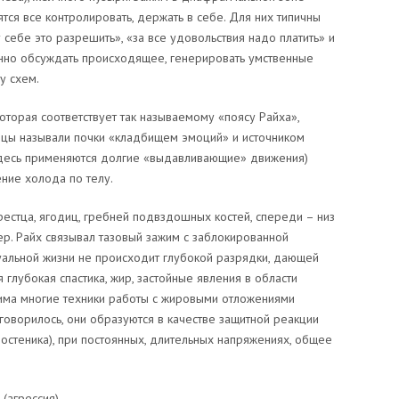
тся все контролировать, держать в себе. Для них типичны
 себе это разрешить», «за все удовольствия надо платить» и
оянно обсуждать происходящее, генерировать умственные
у схем.
которая соответствует так называемому «поясу Райха»,
цы называли почки «кладбищем эмоций» и источником
 здесь применяются долгие «выдавливающие» движения)
ние холода по телу.
рестца, ягодиц, гребней подвздошных костей, спереди – низ
р. Райх связывал тазовый зажим с заблокированной
ксуальной жизни не происходит глубокой разрядки, дающей
глубокая спастика, жир, застойные явления в области
жима многие техники работы с жировыми отложениями
 говорилось, они образуются в качестве защитной реакции
ростеника), при постоянных, длительных напряжениях, общее
(агрессия)