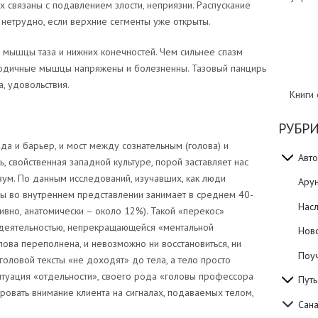
связаны с подавлением злости, неприязни. Распускание
 нетрудно, если верхние сегменты уже открыты.
е мышцы таза и нижних конечностей. Чем сильнее спазм
Ягодичные мышцы напряжены и болезненны. Тазовый панцирь
, удовольствия.
Книги
РУБР
да и барьер, и мост между сознательным (голова) и
Авто
ь, свойственная западной культуре, порой заставляет нас
зум. По данным исследований, изучавших, как люди
Ару
вы во внутреннем представлении занимает в среднем 40-
Нас
ивно, анатомически – около 12%). Такой «перекос»
 деятельностью, непрекращающейся «ментальной
Нов
ова переполнена, и невозможно ни восстановиться, ни
Поуч
головой тексты «не доходят» до тела, а тело просто
итуация «отдельности», своего рода «головы профессора
Путь
ровать внимание клиента на сигналах, подаваемых телом,
Сан