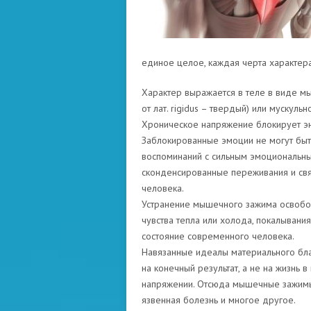
единое целое, каждая черта характер
Характер выражается в теле в виде 
от лат. rigidus – твердый) или мускульн
Хроническое напряжение блокирует эн
Заблокированные эмоции не могут быт
воспоминаний с сильным эмоциональны
сконденсированные переживания и свя
человека.
Устранение мышечного зажима освобож
чувства тепла или холода, покалывани
состояние современного человека.
Навязанные идеалы материального бла
на конечный результат, а не на жизнь
напряжении. Отсюда мышечные зажимы 
язвенная болезнь и многое другое.