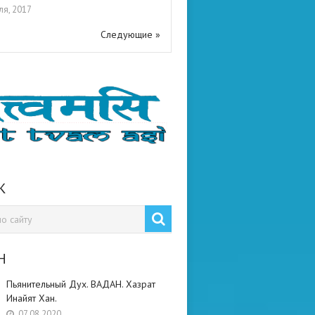
ля, 2017
Следующие »
К
Н
Пьянительный Дух. ВАДАН. Хазрат
Инайят Хан.
07.08.2020