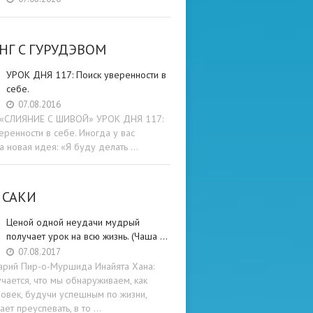
НГ C ГУРУДЭВОМ
УРОК ДНЯ 117: Поиск уверенности в
себе.
07.08.2016
и «СЛИЯНИЕ С ШИВОЙ» УРОК ДНЯ 117:
еренности в себе. Иногда у вас
а новая идея: «Я буду делать …
 САКИ
Ценой одной неудачи мудрый
получает урок на всю жизнь. (Чаша …
07.08.2017
арий Пир-о-Муршида Инайята Хана:
учается, что мы обнаруживаем, как
овек, будучи успешным по жизни,
ет преуспевать, в то …