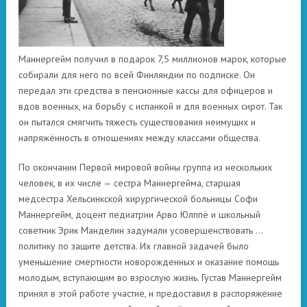
Маннергейм получил в подарок 7,5 миллионов марок, которые
собирали для него по всей Финляндии по подписке. Он
передал эти средства в пенсионные кассы для офицеров и
вдов военных, на борьбу с испанкой и для военных сирот. Так
он пытался смягчить тяжесть существования неимущих и
напряжённость в отношениях между классами общества.
По окончании Первой мировой войны группа из нескольких
человек, в их числе — сестра Маннергейма, старшая
медсестра Хельсинкской хирургической больницы Софи
Маннергейм, доцент педиатрии Арво Юлппё и школьный
советник Эрик Манделин задумали усовершенствовать …
политику по защите детства. Их главной задачей было
уменьшение смертности новорожденных и оказание помощь
молодым, вступающим во взрослую жизнь. Густав Маннергейм
принял в этой работе участие, и предоставил в распоряжение