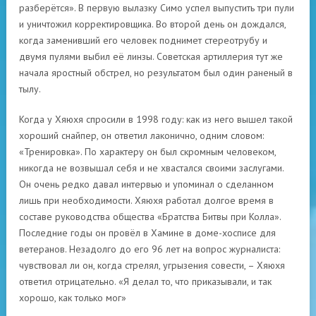
разберётся». В первую вылазку Симо успел выпустить три пули
и уничтожил корректировщика. Во второй день он дождался,
когда заменивший его человек поднимет стереотрубу и
двумя пулями выбил её линзы. Советская артиллерия тут же
начала яростный обстрел, но результатом был один раненый в
тылу.
Когда у Хяюхя спросили в 1998 году: как из него вышел такой
хороший снайпер, он ответил лаконично, одним словом:
«Тренировка». По характеру он был скромным человеком,
никогда не возвышал себя и не хвастался своими заслугами.
Он очень редко давал интервью и упоминал о сделанном
лишь при необходимости. Хяюхя работал долгое время в
составе руководства общества «Братства Битвы при Колла».
Последние годы он провёл в Хамине в доме-хосписе для
ветеранов. Незадолго до его 96 лет на вопрос журналиста:
чувствовал ли он, когда стрелял, угрызения совести, – Хяюхя
ответил отрицательно. «Я делал то, что приказывали, и так
хорошо, как только мог»