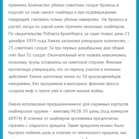
пулемета. Количество убитых советских солдат бралось в
подсчёт со слов самого снайпера и при подтверждении
товарищей, считались только убитые наверняка . Не бралось в
расчёт, когда по одной цели стреляло несколько снайперов.
По свидетельству Роберта Брантберга, за один только день 21
декабря 1939 года Хяюхя застрелил рекордное количество, –
25 советских солдат. За три первых декабрьских дня общий
счёт был 51 солдат. Окончательный итог назвать невозможно,
поскольку трупы оставались на советской стороне. Финская
пропаганда утверждала, что за период участия в военных
действиях Хяюхя уничтожал лично по 10 красноармейцев
ежедневно, без праздников и выходных: финская пресса
создала миф о герое уже в самом начале войны.
Хяюхя использовал предназначенное для охранных корпусов
снайперское оружие – винтовку M/28-30 шпиц (под номером
60974). В отличие от снайперов противника предпочитал
стрелять с открытого прицела. Таким прицелом можно было
быстрее поймать цель в отличие от оптического прицела, чьи