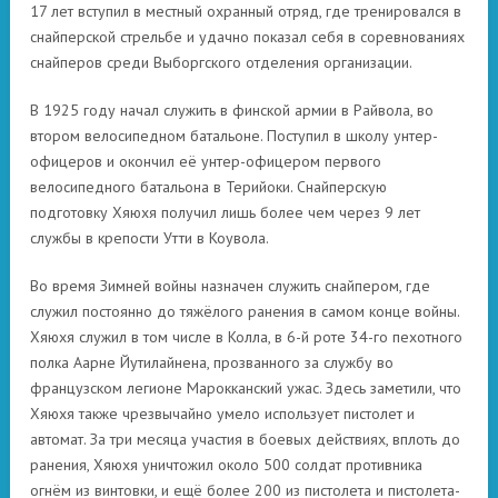
17 лет вступил в местный охранный отряд, где тренировался в
снайперской стрельбе и удачно показал себя в соревнованиях
снайперов среди Выборгского отделения организации.
В 1925 году начал служить в финской армии в Райвола, во
втором велосипедном батальоне. Поступил в школу унтер-
офицеров и окончил её унтер-офицером первого
велосипедного батальона в Терийоки. Снайперскую
подготовку Хяюхя получил лишь более чем через 9 лет
службы в крепости Утти в Коувола.
Во время Зимней войны назначен служить снайпером, где
служил постоянно до тяжёлого ранения в самом конце войны.
Хяюхя служил в том числе в Колла, в 6-й роте 34-го пехотного
полка Аарне Йутилайнена, прозванного за службу во
французском легионе Марокканский ужас. Здесь заметили, что
Хяюхя также чрезвычайно умело использует пистолет и
автомат. За три месяца участия в боевых действиях, вплоть до
ранения, Хяюхя уничтожил около 500 солдат противника
огнём из винтовки, и ещё более 200 из пистолета и пистолета-