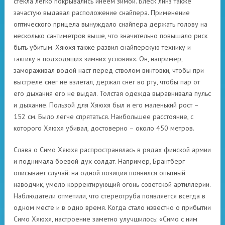
стёкла легко покрывались инеем зимой. Блеск линз также
зачастую выдавал расположение снайпера. Применение
оптического прицела вынуждало снайпера держать голову на
несколько сантиметров выше, что значительно повышало риск
быть убитым. Хяюхя также развил снайперскую технику и
тактику в подходящих зимних условиях. Он, например,
замораживал водой наст перед стволом винтовки, чтобы при
выстреле снег не взлетал, держал снег во рту, чтобы пар от
его дыхания его не выдал. Толстая одежда выравнивала пульс
и дыхание. Пользой для Хяюхя был и его маленький рост –
152 см. Было легче спрятаться. Наибольшее расстояние, с
которого Хяюхя убивал, достоверно – около 450 метров.
Слава о Симо Хяюхя распространялась в рядах финской армии
и поднимала боевой дух солдат. Например, Брантберг
описывает случай: на одной позиции появился опытный
наводчик, умело корректирующий огонь советской артиллерии.
Наблюдатели отметили, что стереотруба появляется всегда в
одном месте и в одно время. Когда стало известно о прибытии
Симо Хяюхя, настроение заметно улучшилось: «Симо с ним