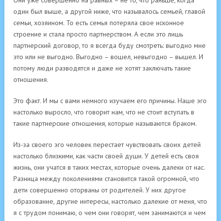
Они уже совершенно на равных – не то, что раньше, когда
один был выше, а другой ниже, что называлось семьей, главой
семьи, хозяином. То есть семья потеряла свое исконное
строение и стала просто партнерством. А если это лишь
партнерский договор, то я всегда буду смотреть: выгодно мне
это или не выгодно. Выгодно – вошел, невыгодно – вышел. И
потому люди разводятся и даже не хотят заключать такие
отношения.
Это факт. И мы с вами немного изучаем его причины. Наше эго
настолько выросло, что говорит нам, что не стоит вступать в
такие партнерские отношения, которые называются браком.
Из-за своего эго человек перестает чувствовать своих детей
настолько близкими, как части своей души. У детей есть своя
жизнь, они учатся в таких местах, которые очень далеки от нас.
Разница между поколениями становится такой огромной, что
дети совершенно оторваны от родителей. У них другое
образование, другие интересы, настолько далекие от меня, что
я с трудом понимаю, о чем они говорят, чем занимаются и чем