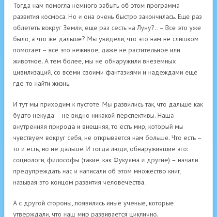
Тогда нам помогла немного забыть об этом программа
развития космоса. Но и она очень быстро закончилась. Еще раз
облететь вокруг Земли, еще раз сесть на Луну?.. – Все это уже
было, а что же дальше? Мы увидели, что это нам не слишком
помогает – все это неживое, даже не растительное или
животное. А тем более, мы не обнаружили внеземных
цивилизаций, со всеми своими фантазиями и надеждами еще
где-то найти жизнь.
И тут мы приходим к пустоте. Мы развились так, что дальше как
будто некуда – не видно никакой перспективы. Наша
внутренняя природа и внешняя, то есть мир, который мы
чувствуем вокруг себя, не открывается нам больше. Что есть –
то и есть, но не дальше. И тогда люди, обнаружившие это:
социологи, философы (такие, как Фукуяма и другие) – начали
предупреждать нас и написали об этом множество книг,
называя это концом развития человечества.
А с другой стороны, появились иные ученые, которые
утверждали, что наш мир развивается циклично.