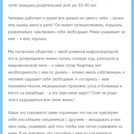
хотят покидать родительский дом до 30-40 лет.
Человек работает и тратит все деньги на самого себя – зачем
ему нужны жена и дети? Он может путешествовать, отдыхать,
развлекаться, чувствовать себя свободным. Мама ухаживает за
ним – и ему хорошо.
Мы построили общество с такой развитой инфраструктурой,
что в супермаркете можно купить готовую еду, разогреть в
микроволновой печи – и ужин готов. Квартиру нет
необходимости с кем-то делить – можно иметь собственную, и
человек ощущает себя свободным. А состарюсь – мне
положена пенсия, медицинская страховка, уход в больнице и
место на кладбище – а что еще меня ждет? Стоит ли ради
этого надрываться всю свою жизнь?
Наше эго становится таким огромным, что мы не чувствуем
себя способными соединиться с другими – вкладывать в них
свои силы, ухаживать для того, чтобы они потом ухаживали за
нами. Я не чувствую, что способен с кем-то соединиться