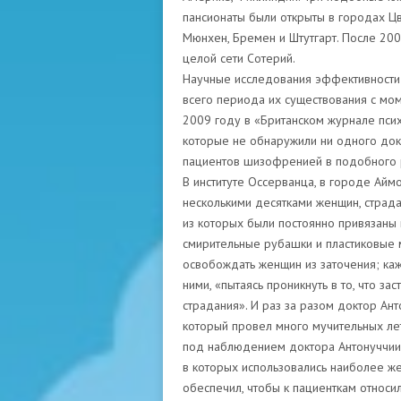
пансионаты были открыты в городах Цв
Мюнхен, Бремен и Штутгарт. После 20
целой сети Сотерий.
Научные исследования эффективности 
всего периода их существования с мом
2009 году в «Британском журнале пси
которые не обнаружили ни одного дока
пациентов шизофренией в подобного 
В институте Оссерванца, в городе Айм
несколькими десятками женщин, страд
из которых были постоянно привязаны 
смирительные рубашки и пластиковые м
освобождать женщин из заточения; каж
ними, «пытаясь проникнуть в то, что з
страдания». И раз за разом доктор Ан
который провел много мучительных лет
под наблюдением доктора Антонуччии, 
в которых использовались наиболее ж
обеспечил, чтобы к пациенткам относи