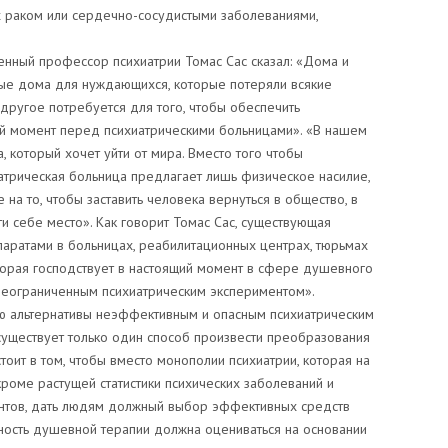
х раком или сердечно-сосудистыми заболеваниями,
енный профессор психиатрии Томас Сас сказал: «Дома и
ые дома для нуждающихся, которые потеряли всякие
 другое потребуется для того, чтобы обеспечить
ий момент перед психиатрическими больницами». «В нашем
 который хочет уйти от мира. Вместо того чтобы
атрическая больница предлагает лишь физическое насилие,
на то, чтобы заставить человека вернуться в общество, в
ти себе место». Как говорит Томас Сас, существующая
паратами в больницах, реабилитационных центрах, тюрьмах
торая господствует в настоящий момент в сфере душевного
«неограниченным психиатрическим экспериментом».
ию альтернативы неэффективным и опасным психиатрическим
существует только один способ произвести преобразования
оит в том, чтобы вместо монополии психиатрии, которая на
кроме растущей статистики психических заболеваний и
ентов, дать людям должный выбор эффективных средств
ность душевной терапии должна оцениваться на основании