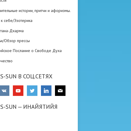
ости
ительные истории, притчи и афоризмы.
 к себе/Эзотерика
атана-Дхарма
ьи/Обзор прессы
ийское Послание о Свободе Духа
рчество
S-SUN В СОЦ.СЕТЯХ
RS-SUN — ИНАЙЯТИЙЯ