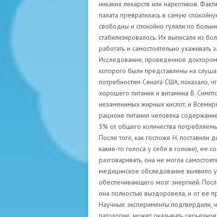
никаких лекарств или наркотиков. Фак
палата превратилась в самую спокойну
свободны и спокойно гуляли по больни
стабилизировалось. Их выписали из боль
работать и самостоятельно ухаживать з
Исследование, проведенное доктором 
которого были представлены на слуша
потребностям Сената США, показало, 
хорошего питания и витамина B. Симп
незаменимых жирных кислот, и Всемир
рационе питания человека содержание
3% от общего количества потребляемы
После того, как госпоже Н. поставили 
какие-то голоса у себя в голове), ее 
разговаривать, она не могла самостояте
медицинское обследование выявило у
обеспечивающего мозг энергией. После
она полностью выздоровела, и от ее пр
Научные эксперименты подтвердили, 
патологию, может оказывать серьезное