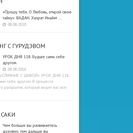
Н
«Прошу тебя, О Любовь, открой свою
тайну». ВАДАН. Хазрат Инайят …
08.08.2020
НГ C ГУРУДЭВОМ
УРОК ДНЯ 118: Будьте cами cебе
другом.
08.08.2016
и «СЛИЯНИЕ С ШИВОЙ» УРОК ДНЯ 118:
ами cебе другом. В процессе
о раскрытия, который ведет вас все
 САКИ
Чем больше вы развиваетесь
духовно, тем дальше вы