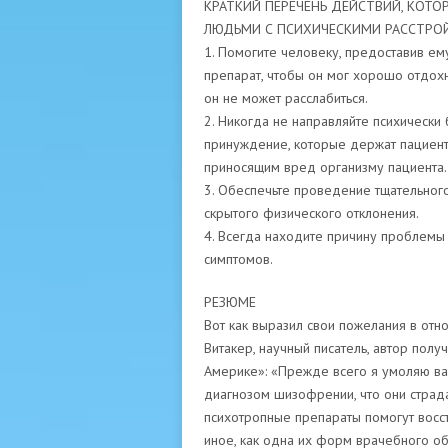
КРАТКИЙ ПЕРЕЧЕНЬ ДЕЙСТВИЙ, КОТО
ЛЮДЬМИ С ПСИХИЧЕСКИМИ РАССТРО
1. Помогите человеку, предоставив ем
препарат, чтобы он мог хорошо отдохн
он не может расслабиться.
2. Никогда не направляйте психически
принуждение, которые держат пациент
приносящим вред организму пациента.
3. Обеспечьте проведение тщательног
скрытого физического отклонения.
4. Всегда находите причину проблемы 
симптомов.
РЕЗЮМЕ
Вот как выразил свои пожелания в о
Витакер, научный писатель, автор по
Америке»: «Прежде всего я умоляю вас
диагнозом шизофрении, что они страда
психотропные препараты помогут восста
иное, как одна их форм врачебного об