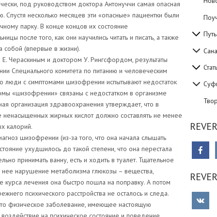
Нов
тически, под руководством доктора Антонуччи самая опасная
ю. Спустя несколько месяцев эти «опасные» пациентки были
Поуч
чному парку. В конце концов их состояние
Путь
ницы после того, как они научились читать и писать, а также
а собой (впервые в жизни).
Сан
Е. Чераскиным и доктором У. Рингсфордом, результаты
Стат
нии Специального комитета по питанию и человеческим
что люди с симптомами шизофрении испытывают недостаток
Суф
томы «шизофрении» связаны с недостатком в организме
Тво
ная организация здравоохранения утверждает, что в
 ненасыщенных жирных кислот должно составлять не менее
REVER
х калорий.
диагноз шизофрении (из-за того, что она начала слышать
состояние ухудшилось до такой степени, что она перестала
льно принимать ванну, есть и ходить в туалет. Тщательное
 нее нарушение метаболизма глюкозы – вещества,
REVE
 курса лечения она быстро пошла на поправку. А потом
ежнего психического расстройства не осталось и следа.
что физическое заболевание, имеющее настоящую
 воздействие на психическое состояние и поведение