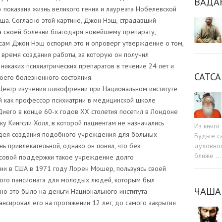
ВАДА
 показана жизнь великого гения и лауреата Нобелевской
ша. Согласно этой картине, Джон Нэш, страдавший
 своей болезни благодаря новейшему препарату,
 сам Джон Нэш оспорил это и опроверг утверждение о том,
 время создания работы, за которую он получил
икаких психиатрических препаратов в течение 24 лет и
САТСА
оего болезненного состояния.
ентр изучения шизофрении при Национальном институте
й как профессор психиатрии в медицинской школе
иего в конце 60-х годов ХХ столетия посетил в Лондоне
ку Кингсли Холл, в которой пациентам не назначались
Из книг
Идея создания подобного учреждения для больных
Будьте c
духовног
 привлекательной, однако он понял, что без
ближе …
нсовой поддержки такое учреждение долго
тии в США в 1971 году Лорен Мошер, пользуясь своей
ого пансионата для молодых людей, которым был
ЧАША
о это было на деньги Национального института
ансировал его на протяжении 12 лет, до самого закрытия