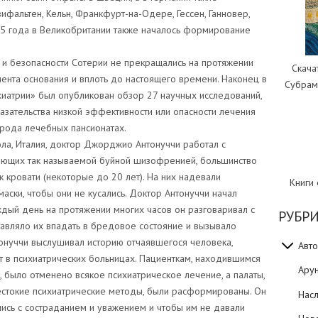
ифальтен, Кельн, Франкфурт-на-Одере, Гессен, Ганновер,
05 года в Великобритании также началось формирование
и безопасности Сотерии не прекращались на протяжении
Скача
ента основания и вплоть до настоящего времени. Наконец в
Субрам
хиатрии» был опубликован обзор 27 научных исследований,
зательства низкой эффективности или опасности лечения
рода лечебных пансионатах.
ола, Италия, доктор Джорджио Антонуччи работал с
ающих так называемой буйной шизофренией, большинство
к кровати (некоторые до 20 лет). На них надевали
Книги
аски, чтобы они не кусались. Доктор Антонуччи начал
дый день на протяжении многих часов он разговаривал с
РУБР
аставляло их впадать в бредовое состояние и вызывало
тонуччи выслушивал историю отчаявшегося человека,
Авто
 в психиатрических больницах. Пациенткам, находившимся
Ару
было отменено всякое психиатрическое лечение, а палаты,
естокие психиатрические методы, были расформированы. Он
Нас
лись с состраданием и уважением и чтобы им не давали