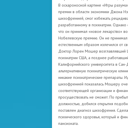
В оскароносной картине «Игры разума»
премии в области экономики Джона Нэ
шизофренией, смог избежать рецидива
разработанному в психиатрии. Однако
что он принимал «новое лекарство» во
Нобелевскую премию. Он не принимал н
естественным образом излечился от св
Доктор Лорен Мошер возглавлявший Ц
психиатрии США, а позднее работавши
Калифорнийского университета в Сан-Д
альтернативную психиатрическую клини
никакие психиатрические препараты. 
шизофренией показалась Мошеру очень
соответствующей организации и фина
просуществовать не сможет. По прибы
должностью, добился открытия подобн
поставлен диагноз шизофрения. Сделан
психического здоровья, который и фин
пансионата.