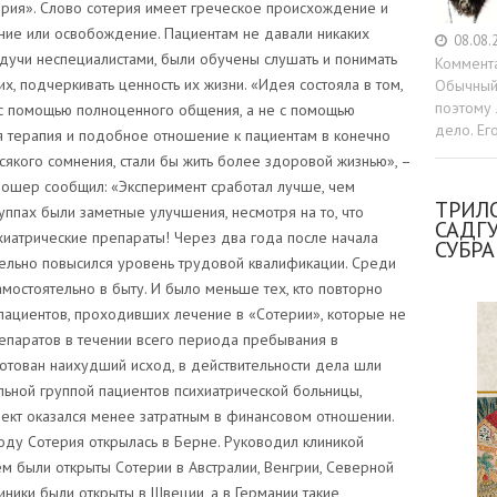
ерия». Слово сотерия имеет греческое происхождение и
ение или освобождение. Пациентам не давали никаких
08.08.
удучи неспециалистами, были обучены слушать и понимать
Коммент
х, подчеркивать ценность их жизни. «Идея состояла в том,
Обычный 
поэтому 
с помощью полноценного общения, а не с помощью
дело. Ег
я терапия и подобное отношение к пациентам в конечно
 всякого сомнения, стали бы жить более здоровой жизнью», –
ошер сообщил: «Эксперимент сработал лучше, чем
ТРИЛО
уппах были заметные улучшения, несмотря на то, что
САДГ
хиатрические препараты! Через два года после начала
СУБР
тельно повысился уровень трудовой квалификации. Среди
амостоятельно в быту. И было меньше тех, кто повторно
у пациентов, проходивших лечение в «Сотерии», которые не
епаратов в течении всего периода пребывания в
уготован наихудший исход, в действительности дела шли
ьной группой пациентов психиатрической больницы,
оект оказался менее затратным в финансовом отношении.
оду Сотерия открылась в Берне. Руководил клиникой
м были открыты Сотерии в Австралии, Венгрии, Северной
ники были открыты в Швеции, а в Германии такие