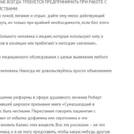
РЫЕ ВСЕГДА ТРЕБУЕТСЯ ПРЕДПРИНИМАТЬ ПРИ РАБОТЕ С
ЙСТВАМИ:
у покой, питание и отдых; дайте ему мягко действующий
уть, но только при крайней необходимости, если без этого
 больного человека к людям, которые используют силу и
ов в изоляции или прибегают к методам «лечения»,
о медицинского обследования с целью выявления любого
человека. Никогда не довольствуйтесь просто объяснением
тношении реформы в сфере душевного лечения Роберт
лучившей широкое признание книги «Сумасшедший в
 быть честными. Перестаньте говорить пациентам с
ют от избытка дофамина или серотонина и что
новить баланс этих веществ. Все эти россказни – не что
мана, и я не могу представить, чтобы какую-нибудь другую