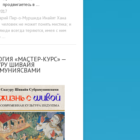
продвигаетесь в …
2017
арий Пир-о-Муршида Инайят Хана
человек не может понять мистика; и
люди всегда теряются, имея с ним
о …
ГИЯ «МАСТЕР-КУРС» —
УРУ ШИВАЙЯ
АМУНИЯСВАМИ