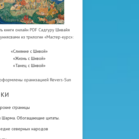
ть книги онлайн PDF Садгуру Шивайя
униясвами из трилогии «Мастер-курс»:
«Слияние с Шивой»
«Жизнь с Шивой»
«Танец с Шивой»
 оформлены оранизацией Revers-Sun
ИКИ
рские страницы
н Шарма. Обогащающие цитаты.
ледие северных народов