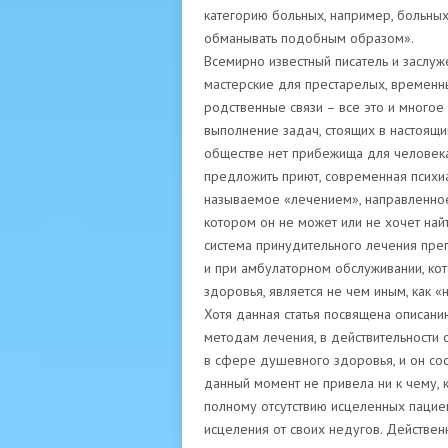
категорию больных, например, больны
обманывать подобным образом».
Всемирно известный писатель и заслуж
мастерские для престарелых, временн
родственные связи – все это и многое
выполнение задач, стоящих в настоящ
обществе нет прибежища для человека,
предложить приют, современная психи
называемое «лечением», направленное 
котором он не может или не хочет най
система принудительного лечения пре
и при амбулаторном обслуживании, ко
здоровья, является не чем иным, как 
Хотя данная статья посвящена описан
методам лечения, в действительности 
в сфере душевного здоровья, и он сост
данный момент не привела ни к чему, 
полному отсутствию исцеленных паци
исцеления от своих недугов. Действен