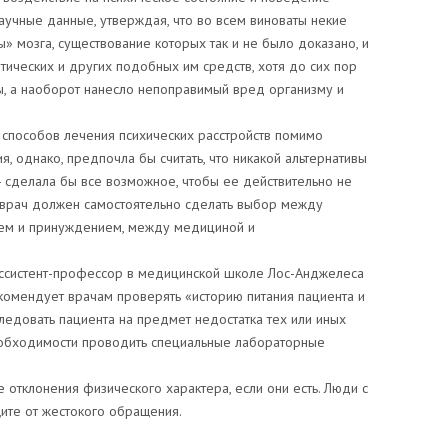
научные данные, утверждая, что во всем виноваты некие
» мозга, существование которых так и не было доказано, и
ических и других подобных им средств, хотя до сих пор
ы, а наоборот нанесло непоправимый вред организму и
 способов лечения психических расстройств помимо
я, однако, предпочла бы считать, что никакой альтернативы
- сделала бы все возможное, чтобы ее действительно не
 врач должен самостоятельно сделать выбор между
ем и принуждением, между медициной и
ассистент-профессор в медицинской школе Лос-Анджелеса
комендует врачам проверять «историю питания пациента и
следовать пациента на предмет недостатка тех или иных
еобходимости проводить специальные лабораторные
отклонения физического характера, если они есть. Люди с
ите от жестокого обращения.