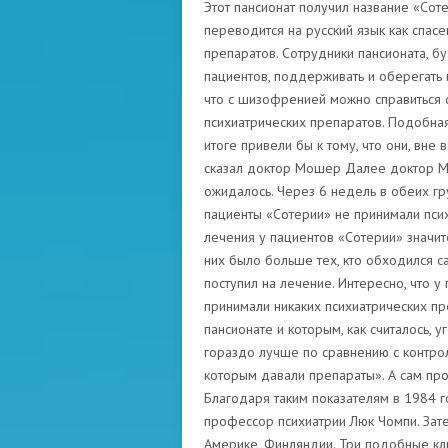
Этот пансионат получил название «Сот
переводится на русский язык как спас
препаратов. Сотрудники пансионата, б
пациентов, поддерживать и оберегать и
что с шизофренией можно справиться 
психиатрических препаратов. Подобна
итоге привели бы к тому, что они, вне
сказал доктор Мошер Далее доктор М
ожидалось. Через 6 недель в обеих гр
пациенты «Сотерии» не принимали пси
лечения у пациентов «Сотерии» значи
них было больше тех, кто обходился с
поступил на лечение. Интересно, что 
принимали никаких психиатрических пр
пансионате и которым, как считалось, 
гораздо лучше по сравнению с контрол
которым давали препараты». А сам пр
Благодаря таким показателям в 1984 г
профессор психиатрии Люк Чомпи. Зате
Америке, Финляндии. Три подобные кли