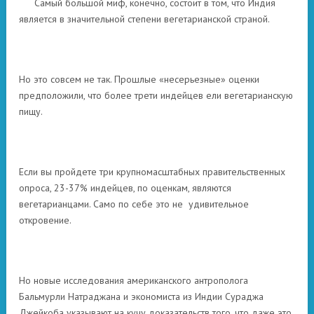
Самый большой миф, конечно, состоит в том, что Индия
является в значительной степени вегетарианской страной.
Но это совсем не так. Прошлые «несерьезные» оценки
предположили, что более трети индейцев ели вегетарианскую
пищу.
Если вы пройдете три крупномасштабных правительственных
опроса, 23-37% индейцев, по оценкам, являются
вегетарианцами. Само по себе это не удивительное
откровение.
Но новые исследования американского антрополога
Бальмурли Натраджана и экономиста из Индии Сураджа
Джейкоба указывают на кучу доказательств того, что даже это