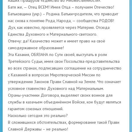
наших Пращуров «Единство во Множественности».
Батя же, — Отец ВСЕМ! Имея Отца – получаем Отечество!
Батьковщина (укр.) – Родина. Батьки=родители, что приводит
нас снова к понятию Рода, Народа, — сообщества РОДОВ!
Дух, как известно, проявляется через Материю. Отсюда
Единства Духовного и Материального-светского.
Отвечу: да! Казачество может и имеет право на своё
самодержавное образование!
Эта Казакия, ОБЯЗАНА по Сути своей, выступать в роли
Третейского Судьи, имея свои Посольства-представительства
во всех странах, подписавших соглашение на сотрудничество
с Казакией в вопросах Миротворческой Миссии по
утверждению Законов Прави Славной на Земле. Что означает
условное главенство Духовного над Материальным.
Страны-участники Договора, выделяют своих воинов для
службы в казачьем объединённом Войске, кои будут являться
гарантом союзных отношений.
Насколько сегодня это реально?
В сложившихся обстоятельствах, формирование такой Прави
Славной Державы – не реально!