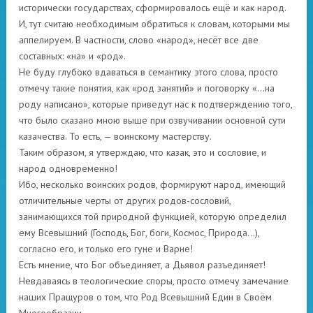
исторически государствах, сформировалось ещё и как народ.
И, тут считаю необходимым обратиться к словам, которыми мы
аппелируем. В частности, слово «народ», несёт все две
составных: «на» и «род».
Не буду глубоко вдаваться в семантику этого слова, просто
отмечу такие понятия, как «род занятий» и поговорку «…на
роду написано», которые приведут нас к подтверждению того,
что было сказано мною выше при озвучивании основной сути
казачества. То есть, — воинскому мастерству.
Таким образом, я утверждаю, что казак, это и сословие, и
народ одновременно!
Ибо, несколько воинских родов, формируют народ, имеющий
отличительные черты от других родов-сословий,
занимающихся той природной функцией, которую определил
ему Всевышний (Господь, Бог, боги, Космос, Природа…),
согласно его, и только его гуне и Варне!
Есть мнение, что Бог объединяет, а Дьявол разъединяет!
Невдаваясь в теологические споры, просто отмечу замечание
наших Пращуров о том, что Род Всевышний Един в Своём