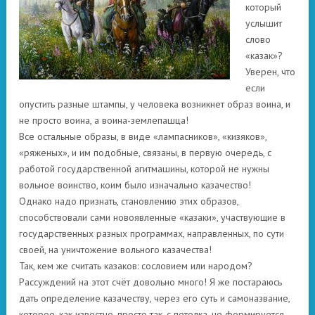
который
услышит
слово
«казак»?
Уверен, что
если
опустить разные штампы, у человека возникнет образ воина, и
не просто воина, а воина-землепашца!
Все остальные образы, в виде «лампасников», «кизяков»,
«ряженых», и им подобные, связаны, в первую очередь, с
работой государственной агитмашины, которой не нужны
вольное воинство, коим было изначально казачество!
Однако надо признать, становлению этих образов,
способствовали сами новоявленные «казаки», участвующие в
государственных разных программах, направленных, по сути
своей, на уничтожение вольного казачества!
Так, кем же считать казаков: сословием или народом?
Рассуждений на этот счёт довольно много! Я же постараюсь
дать определение казачеству, через его суть и самоназвание,
которое, как известно, просто так, с потолка, не формируется.