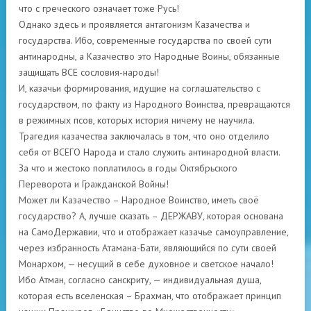
что с греческого означает тоже Русь!
Однако здесь и проявляется антагонизм Казачества и
государства. Ибо, современные государства по своей сути
антинародны, а Казачество это Народные Воины, обязанные
защищать ВСЕ сословия-народы!
И, казачьи формирования, идущие на соглашательство с
государством, по факту из Народного Воинства, превращаются
в режимных псов, которых история ничему не научила.
Трагедия казачества заключалась в том, что оно отделило
себя от ВСЕГО Народа и стало служить антинародной власти.
За что и жестоко поплатилось в годы Октябрьского
Переворота и Гражданской Войны!
Может ли Казачество – Народное Воинство, иметь своё
государство? А, лучше сказать – ДЕРЖАВУ, которая основана
на СамоДержавии, что и отображает казачье самоуправление,
через избранность Атамана-Бати, являющийся по сути своей
Монархом, — несущий в себе духовное и светское начало!
Ибо Атман, согласно санскриту, — индивидуальная душа,
которая есть вселенская – Брахман, что отображает принцип