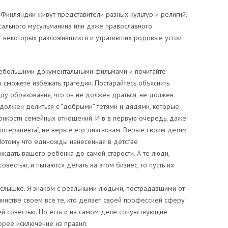
 Финляндии живут представители разных культур и религий.
сального мусульманина или даже православного
 от некоторых разложившихся и утративших родовые устои
 небольшими документальными фильмами и почитайте
ы сможете избежать трагедии. Постарайтесь объяснить
ду образования, что он не должен драться, не должен
е должен делиться с “добрыми” тетями и дядями, которые
тонкости семейных отношений. И в в первую очередь, даже
хотерапевта”, не верьте его диагнозам. Верьте своим детям
Потому что единожды нанесенная в детстве
ждать вашего ребенка до самой старости. А те люди,
овестью, и пытаются делать на этом бизнес, то пусть их
наслышке. Я знаком с реальными людьми, пострадавшими от
шинстве своем все те, кто делает своей профессией сферу
ей совестью. Но есть и на самом деле сочувствующие
орее исключение из правил.