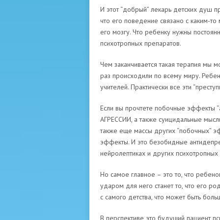
И этот “добрый” лекарь детских душ п
что его поведение связано с каким-т
его мозгу. Что ребенку нужны постоян
психотропных препаратов.
Чем заканчивается такая терапия мы м
раз происходили по всему миру. Ребен
учителей. Практически все эти “престу
Если вы прочтете побочные эффекты “а
АГРЕССИИ, а также суицидальные мысли
также еще массы других “побочных” э
эффекты. И это безобидные антидепре
нейролептиках и других психотропных 
Но самое главное – это то, что ребено
ударом для него станет то, что его ро
с самого детства, что может быть боль
В перспективе это будущий пациент пс