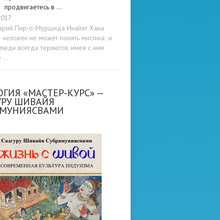
продвигаетесь в …
2017
арий Пир-о-Муршида Инайят Хана
человек не может понять мистика; и
люди всегда теряются, имея с ним
о …
ГИЯ «МАСТЕР-КУРС» —
УРУ ШИВАЙЯ
АМУНИЯСВАМИ