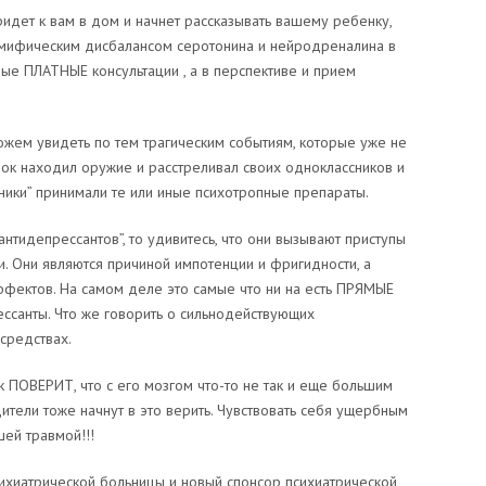
ридет к вам в дом и начнет рассказывать вашему ребенку,
о мифическим дисбалансом серотонина и нейродреналина в
ные ПЛАТНЫЕ консультации , а в перспективе и прием
ожем увидеть по тем трагическим событиям, которые уже не
ок находил оружие и расстреливал своих одноклассников и
пники” принимали те или иные психотропные препараты.
нтидепрессантов”, то удивитесь, что они вызывают приступы
. Они являются причиной импотенции и фригидности, а
ффектов. На самом деле это самые что ни на есть ПРЯМЫЕ
ссанты. Что же говорить о сильнодействующих
средствах.
к ПОВЕРИТ, что с его мозгом что-то не так и еще большим
дители тоже начнут в это верить. Чувствовать себя ущербным
шей травмой!!!
ихиатрической больницы и новый спонсор психиатрической