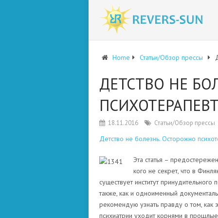
Home
Статьи/Обзор прессы
ДЕТСТВО НЕ БО
ПСИХОТЕРАПЕВТ
18.11.2016
Статьи/Обзор прессы
Детство не болезнь. Осторожно психот
Эта статья – предостережен
кого не секрет, что в Финля
существует институт принудительного 
также, как и одноименный документаль
рекомендую узнать правду о том, как э
психиатрии уходит корнями в прошлые