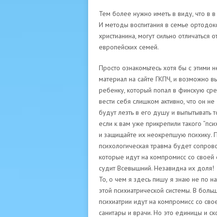
Тем более нужно иметь в виду, что в в
И методы воспитания в семье ортодок
христианина, могут сильно отличаться
европейских семей.
Просто ознакомьтесь хотя бы с этими
материал на сайте ГКПЧ, и возможно в
ребенку, который попал в финскую сре
вести себя слишком активно, что он н
будут лезть в его душу и выпытывать 
если к вам уже прикрепили такого “пси
и защищайте их неокрепшую психику. 
психологическая травма будет сопрово
которые идут на компромисс со своей с
судит Всевышний. Незавидна их доля!
То, о чем я здесь пишу я знаю не по 
этой психиатрической системы. В боль
психиатрии идут на компромисс со сво
санитары и врачи. Но это единицы и ск