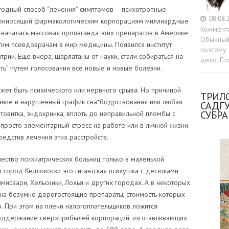
годный способ “лечения” симптомов – психотропные
08.08.
 приносящий фармакологическим корпорациям миллиардные
Коммент
началась массовая пропаганда этих препаратов в Америке.
Обычный 
тим псевдоврачам в мир медицины. Появился институт
поэтому 
рии. Еще вчера, шарлатаны от науки, стали собираться на
дело. Ег
ь” путем голосования все новые и новые болезни.
ожет быть психического или нервного срыва. Но причиной
ТРИЛО
тание и нарушенный график сна*бодрствования или любая
САДГ
СУБР
овитка, эндокринка, вплоть до неправильной пломбы с
росто элементарный стресс на работе или в личной жизни.
редстив лечения этих расстройств.
чество психиатрических больниц только в маленькой
город Келлокоски это гигантская психушка с десятками
мисаари, Хельсинки, Лохья и других городах. А в некоторых
 на безумно дорогостоящие препараты, стоимость которых
 При этом на плечи налогоплательщиков ложится
поддержание сверхприбылей корпораций, изготавливающих