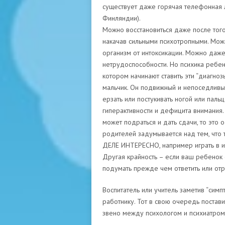
существует даже горячая телефонная 
Финляндии).
Можно восстановиться даже после того
накачав сильными психотропными. Можн
организм от интоксикации. Можно даже
нетрудоспособности. Но психика ребен
котором начинают ставить эти “диагнозы
мальчик. Он подвижный и непоседливый
ерзать или постукивать ногой или паль
гиперактивности и дефицита внимания.
может подраться и дать сдачи, то это 
родителей задумывается над тем, что
ДЕЛЕ ИНТЕРЕСНО, например играть в иг
Другая крайность – если ваш ребенок
подумать прежде чем ответить или отре
Воспитатель или учитель заметив “симп
работнику. Тот в свою очередь постав
звено между психологом и психиатром