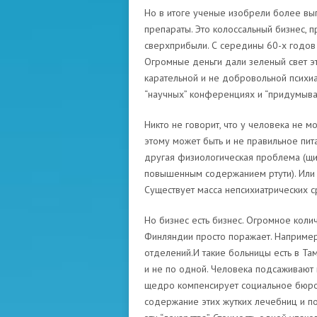
Но в итоге ученые изобрели более вы
препараты. Это колоссальный бизнес,
сверхприбыли. С середины 60-х годов 
Огромные деньги дали зеленый свет э
карательной и не добровольной психиат
“научных” конференциях и “придумыват
Никто не говорит, что у человека не м
этому может быть и не правильное пи
другая физиологическая проблема (щит
повышенным содержанием ртути). Или п
Существует масса непсихиатрических с
Но бизнес есть бизнес. Огромное коли
Финляндии просто поражает. Например 
отделений.И такие больницы есть в Там
и не по одной. Человека подсаживают
щедро компенсирует социальное бюро.
содержание этих жутких лечебниц и 