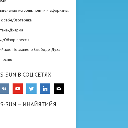
ости
ительные истории, притчи и афоризмы.
 к себе/Эзотерика
атана-Дхарма
ьи/Обзор прессы
ийское Послание о Свободе Духа
рчество
S-SUN В СОЦ.СЕТЯХ
RS-SUN — ИНАЙЯТИЙЯ