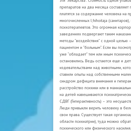
эти “лекарства”. Стоимость одной упак
препаратов на два месяца составляет 
платятся за содержание человека на пр
многочисленных l;hihoitaja (санитаров)
психотерапевтов. Это огромная корпо
заведениях подвергают таким наказани
методы “воздействия” с одной целью 
пациентом и “больным”. Если вы посмот
уже “обладает” тем или иным психичес
остановились. Ведь остаются еще и де
издевательствами над животными, кот
ставили опыты над собственными мален
синдром дефицита внимания и гиперак
расстройство психики или в маниакаль
на детей навешиваются психиатрически
СДВГ (Гиперактивность) – это несущес
Люди привыкли верить человеку в бело
свои права. Существует такая организа
области психиатрии), туда можно обра
психического или физического насилия