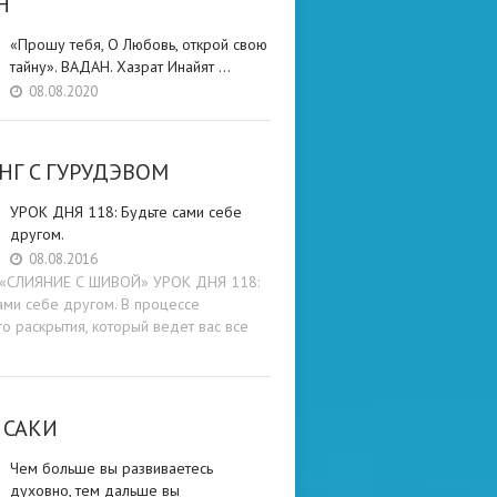
Н
«Прошу тебя, О Любовь, открой свою
тайну». ВАДАН. Хазрат Инайят …
08.08.2020
НГ C ГУРУДЭВОМ
УРОК ДНЯ 118: Будьте cами cебе
другом.
08.08.2016
и «СЛИЯНИЕ С ШИВОЙ» УРОК ДНЯ 118:
ами cебе другом. В процессе
о раскрытия, который ведет вас все
 САКИ
Чем больше вы развиваетесь
духовно, тем дальше вы