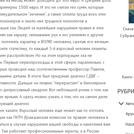
овки на месяц может доходить до 500 евро. А средняя доза
примерно 1500 евро. И это не считая тех сумм, которые
инудительном “лечении”, а также оплаты труда всех этих
, психиатров и около них трущихся психологов и
рация зла. Людей за малейшие нарушения правил в этих
Скача
ям как карцер, связывание рук и ног ремнями и другие
Субрам
– поломать характер и ВОЛЮ человека, сделав его вечным
рите статистику, то каждый 5-й взрослый человек планеты
ким расстройством. Но на этом корпорации зла не
ти. Первые первопроходцы в этой сфере, параллельно с
орые проводил наш соотечественник профессор Павлов,
ькими детьми. В итоге был придуман диагноз СДВГ –
Книги
тивности. Дальше он плавно “перерастает” в биполярное
но-депрессивный синдром. Вот небольшой ролик о том, как
РУБР
е ярлыки. А здесь можно узнать о том, что на самом деле
Авто
твующий диагноз
м халате. Взрослый человек еще может как-то отстоять
Ару
ция как ГКПЧ (Гражданская комиссия по правам человека в
Нас
титься в случае нарушения вашей свободы и нанесения вам
. Там работают профессиональные юристы, а в России