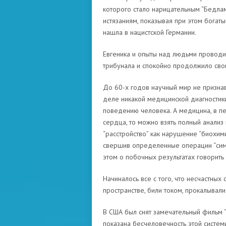
которого стало нарицательным “Бедлам
истязаниям, показывая при этом богат
нашла в нацистской Германии.
Евгеника и опыты над людьми проводил
трибунала и спокойно продолжило свои
До 60-х годов научный мир не признав
деле никакой медицинской диагностики
поведению человека. А медицина, в пер
сердца, то можно взять полный анализ 
“расстройство” как нарушение “биохими
свершив определенные операции “симп
этом о побочных результатах говорить
Начиналось все с того, что несчастных
пространстве, били током, прокалывал
В США был снят замечательный фильм 
показана бесчеловечность этой систем