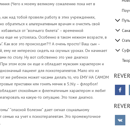
Нов
линия (Чего к моему великому сожалению пока нет в
Поуч
, как над тобой провели работу в этих учреждениях,
Путь
о обратиться к альтернативным врачам и очистить свой
Сан
 избавиться от “волчьего билета” – временной
ка еще не устоялась. Особенно в таком нежном возрасте, в
Стат
”. Как все это происходит?!! А очень просто! Ваш сын –
Суф
, ему не интересно сидеть на скучных уроках. Он начинает
цами по столу. Ну вот собственно это уже диагноз
Тво
 При этом если он еще и обладает мужским характером и
однозначный пациент для психотерапевтов. Мало кто из
REVER
 тот же ребенок может часами делать то, что ЕМУ НА САМОМ
ровые приставки или гонять мячик в S;hly – флорбол!
 обладает спокойным и флегматичным характером и любит
агировать на какую-то ситуацию. Это тоже диагноз.
REVE
томы” “опасной болезни” дает сигнал социальному
ит семью на учет к психотерапевтам. Это промежуточное
.