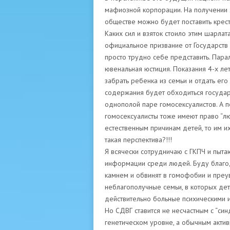
мафиозной корпорации. На получении
обществе можно будет поставить крест
Каких сил и взяток стоило этим шарлат
официальное призвание от Государств 
просто трудно себе представить. Пара
ювенальная юстиция. Показания 4-х ле
забрать ребенка из семьи и отдать его
содержания будет обходиться государс
однополой паре гомосексуалистов. А по
гомосексуалисты тоже имеют право “лю
естественным причинам детей, то им их
такая перспектива?!!!
Я всячески сотрудничаю с ГКПЧ и пыта
информации среди людей. Буду благода
камнем и обвинят в гомофобии и преув
неблагополучные семьи, в которых дет
действительно больные психическими и
Но СДВГ ставится не несчастным с “си
генетическом уровне, а обычным акти