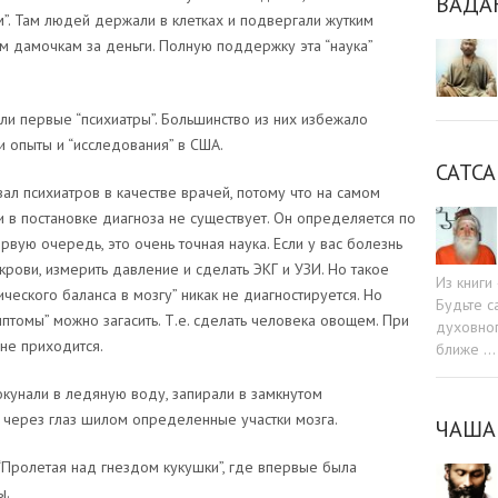
ВАДА
”. Там людей держали в клетках и подвергали жутким
ым дамочкам за деньги. Полную поддержку эта “наука”
и первые “психиатры”. Большинство из них избежало
 опыты и “исследования” в США.
САТСА
ал психиатров в качестве врачей, потому что на самом
 в постановке диагноза не существует. Он определяется по
вую очередь, это очень точная наука. Если у вас болезнь
крови, измерить давление и сделать ЭКГ и УЗИ. Но такое
Из книг
ческого баланса в мозгу” никак не диагностируется. Но
Будьте c
томы” можно загасить. Т.е. сделать человека овощем. При
духовног
 не приходится.
ближе …
 окунали в ледяную воду, запирали в замкнутом
и через глаз шилом определенные участки мозга.
ЧАША
“Пролетая над гнездом кукушки”, где впервые была
ы.