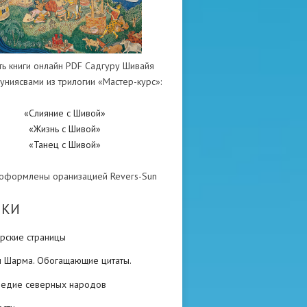
ть книги онлайн PDF Садгуру Шивайя
униясвами из трилогии «Мастер-курс»:
«Слияние с Шивой»
«Жизнь с Шивой»
«Танец с Шивой»
 оформлены оранизацией Revers-Sun
ИКИ
рские страницы
н Шарма. Обогащающие цитаты.
ледие северных народов