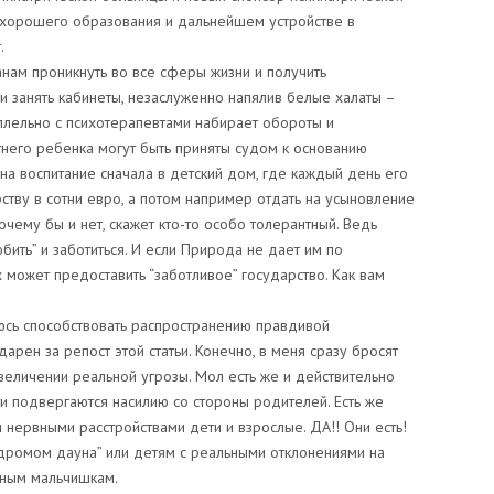
 хорошего образования и дальнейшем устройстве в
.
анам проникнуть во все сферы жизни и получить
и занять кабинеты, незаслуженно напялив белые халаты –
ллельно с психотерапевтами набирает обороты и
тнего ребенка могут быть приняты судом к основанию
 на воспитание сначала в детский дом, где каждый день его
тву в сотни евро, а потом например отдать на усыновление
чему бы и нет, скажет кто-то особо толерантный. Ведь
бить” и заботиться. И если Природа не дает им по
 может предоставить “заботливое” государство. Как вам
юсь способствовать распространению правдивой
рен за репост этой статьи. Конечно, в меня сразу бросят
еличении реальной угрозы. Мол есть же и действительно
и подвергаются насилию со стороны родителей. Есть же
 нервными расстройствами дети и взрослые. ДА!! Они есть!
ндромом дауна” или детям с реальными отклонениями на
вным мальчишкам.