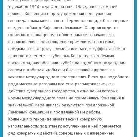
9 декабря 1948 года Организация Объединенных Наций
приняла Конвенцию о предупреждении преступления
геноцида и наказании за него. Термин «геноцид» был впервые
введен в обиход Рафаэлем Лемкиным. Он происходит от
греческого слова genos, в общем смысле означающего
возникновение, происхождение применительно к семье,
предкам, а также роду, племени или расе, и суффикса cide от
латинского caedere — «убивать». Концептуально Лемкин
поставил задачу обозначить убийства подобного рода одним
словом и добиться, чтобы они были квалифицированы в
качестве международного преступления. В его дни подобного
рода массовые расправы все еще рассматривались как
действия суверенного государства, в отношении которых
нормы международного права не применялись. Конвенция в
значительной мере явилась результатом предложенной
Лемкиным концепции и проделанной им работы.
Конвенция о геноциде имеет весьма конкретную
направленность: под этим преступлением в ней понимается
ряд конкретных действий, совершаемых с намерением