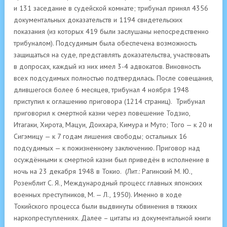
и 131 заседание в судейской комнате; трибунал принял 4356
документальных доказательств и 1194 свидетельских
показания (из которых 419 были заслушаны непосредственно
трибуналом). Подсудимым была обеспечена возможность
защищаться на суде, представлять доказательства, участвовать
в допросах, каждый из них имел 3-4 адвокатов. Виновность
всех подсудимых полностью подтвердилась. После совещания,
длившегося более 6 месяцев, трибунал 4 ноября 1948
приступил к оглашению приговора (1214 страниц). Трибунал
приговорил к смертной казни через повешение Тодзио,
Итагаки, Хирота, Мацуи, Доихара, Кимура и Муто; Того — к 20 и
Сигэмицу — к 7 годам лишения свободы; остальных 16
подсудимых — к пожизненному заключению. Приговор над
осуждёнными к смертной казни был приведён в исполнение в
ночь на 23 декабря 1948 в Токио. (Лит.: Рагинский М. Ю.,
Розенблит С. Я., Международный процесс главных японских
военных преступников, М. — Л., 1950). Именно в ходе
Токийского процесса были выдвинуты обвинения в тяжких
наркопреступлениях. Далее – цитаты из документальной книги