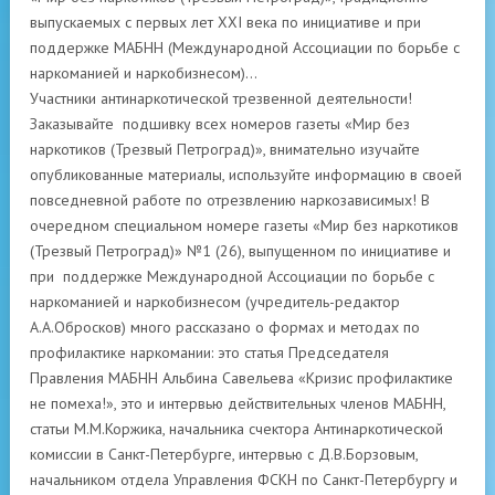
выпускаемых с первых лет XXI века по инициативе и при
поддержке МАБНН (Международной Ассоциации по борьбе с
наркоманией и наркобизнесом)…
Участники антинаркотической трезвенной деятельности!
Заказывайте подшивку всех номеров газеты «Мир без
наркотиков (Трезвый Петроград)», внимательно изучайте
опубликованные материалы, используйте информацию в своей
повседневной работе по отрезвлению наркозависимых! В
очередном специальном номере газеты «Мир без наркотиков
(Трезвый Петроград)» №1 (26), выпущенном по инициативе и
при поддержке Международной Ассоциации по борьбе с
наркоманией и наркобизнесом (учредитель-редактор
А.А.Обросков) много рассказано о формах и методах по
профилактике наркомании: это статья Председателя
Правления МАБНН Альбина Савельева «Кризис профилактике
не помеха!», это и интервью действительных членов МАБНН,
статьи М.М.Коржика, начальника счектора Антинаркотической
комиссии в Санкт-Петербурге, интервью с Д.В.Борзовым,
начальником отдела Управления ФСКН по Санкт-Петербургу и