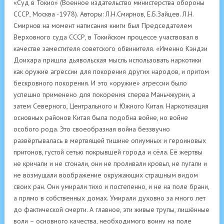
«Суд в Токио» (Военное издательство министерства обороны
СССР, Москва -1978). Авторы: Л.Н.Смирнов, Е.Б.Зайцев. Л.Н.
Смирнов на момент написания книги был Председателем
Верховного суда СССР, в Токийском процессе участвовал в
качестве заместителя советского обвинителя. «Именно Кэндзи
Доихара пришла дьявольская мысль использовать наркотики
как оружие агрессии для покорения других народов, и притом
бескровного покорения. И это «оружие» агрессии было
успешно применено для покорения сперва Маньчжурии, а
затем Северного, Центрального и Южного Китая. Наркотизация
основных районов Китая была подобна войне, но войне
особого рода. Это своеобразная война беззвучно
развёртывалась в мертвящей тишине опиумных и героиновых
притонов, густой сетью покрывшей города и сёла. Её жертвы
не кричали и не стонали, они не проливали кровьл, не пугали и
не возмущали воображение окружающих страшным видом
своих ран. Они умирали тихо и постепенно, и не на поле брани,
а прямо в собственных домах. Умирали духовно за много лет
до фактической смерти. А главное, эти живые трупы, лишённые
воли – основного качества, необходимого воину на поле