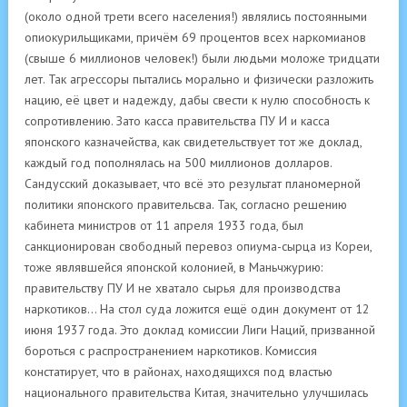
(около одной трети всего населения!) являлись постоянными
опиокурильщиками, причём 69 процентов всех наркомианов
(свыше 6 миллионов человек!) были людьми моложе тридцати
лет. Так агрессоры пытались морально и физически разложить
нацию, её цвет и надежду, дабы свести к нулю способность к
сопротивлению. Зато касса правительства ПУ И и касса
японского казначейства, как свидетельствует тот же доклад,
каждый год пополнялась на 500 миллионов долларов.
Сандусский доказывает, что всё это результат планомерной
политики японского правительсва. Так, согласно решению
кабинета министров от 11 апреля 1933 года, был
санкционирован свободный перевоз опиума-сырца из Кореи,
тоже являвшейся японской колонией, в Маньчжурию:
правительству ПУ И не хватало сырья для производства
наркотиков… На стол суда ложится ещё один документ от 12
июня 1937 года. Это доклад комиссии Лиги Наций, призванной
бороться с распространением наркотиков. Комиссия
констатирует, что в районах, находящихся под властью
национального правительства Китая, значительно улучшилась