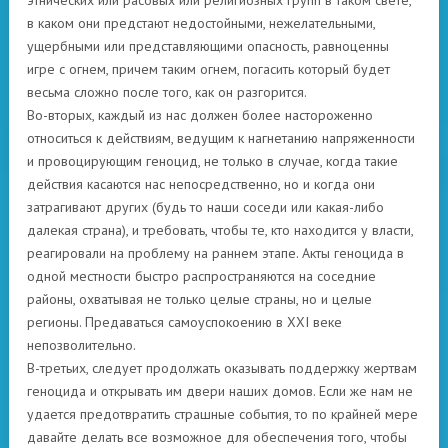
этнических или расовых или религиозных групп в таком свете,
в каком они предстают недостойными, нежелательными,
ущербными или представляющими опасность, равноценны
игре с огнем, причем таким огнем, погасить который будет
весьма сложно после того, как он разгорится.
Во-вторых, каждый из нас должен более настороженно
относиться к действиям, ведущим к нагнетанию напряженности
и провоцирующим геноцид, не только в случае, когда такие
действия касаются нас непосредственно, но и когда они
затрагивают других (будь то наши соседи или какая-либо
далекая страна), и требовать, чтобы те, кто находится у власти,
реагировали на проблему на раннем этапе. Акты геноцида в
одной местности быстро распространяются на соседние
районы, охватывая не только целые страны, но и целые
регионы. Предаваться самоуспокоению в XXI веке
непозволительно.
В-третьих, следует продолжать оказывать поддержку жертвам
геноцида и открывать им двери наших домов. Если же нам не
удается предотвратить страшные события, то по крайней мере
давайте делать все возможное для обеспечения того, чтобы