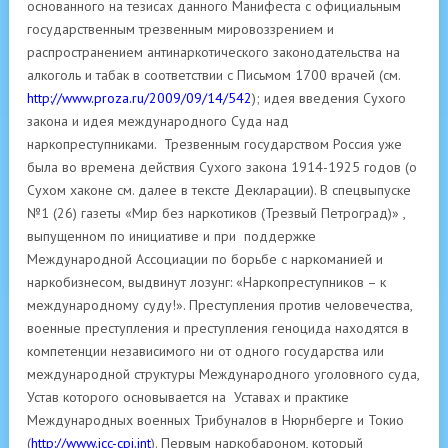
основанного на тезисах данного Манифеста с официальным
государственным трезвенным мировоззрением и
распространением антинаркотического законодательства на
алкоголь и табак в соответствии с Письмом 1700 врачей (см.
http://www.proza.ru/2009/09/14/542
); идея введения Сухого
закона и идея международного Суда над
наркопреступниками. Трезвенным государством Россия уже
была во времена действия Сухого закона 1914-1925 годов (о
Сухом хаконе см. далее в тексте Декларации). В спецвыпуске
№1 (26) газеты «Мир без наркотиков (Трезвый Петроград)» ,
выпущенном по инициативе и при поддержке
Международной Ассоциации по борьбе с наркоманией и
наркобизнесом, выдвинут лозунг: «Наркопреступников – к
международному суду!». Преступления против человечества,
военные преступления и преступления геноцида находятся в
компетенции независимого ни от одного государства или
международной структуры Международного уголовного суда,
Устав которого основывается на Уставах и практике
Международных военных Трибуналов в Нюрнберге и Токио
(
http://www.icc-cpi.int
). Первым наркобароном, который