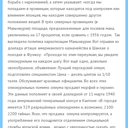
борьба с наркоманией, а затем указывает: «когда мы
попадаем в провинции, которые находятся под контролем или
влиянием японцев, мы находим совершенно другое
положение вещей. В трёх северных провинциях (в
Маньчжурии) площади, предназначенные для посевов мака,
увеличились на 17 процентов, если сравнить с 1936 годом. Так
выглядела политика наркотизации Маньчжурии. Вот отрывки из
доклада атташе американского казначейства в Шанхае о
поездке в Фучжоу: «Проходя по этим переулкам, вы увидите
опиокурильни на каждом шагу. Вот ещё одно, довольно
своеобразное, объявление: Лучший персидский опиум,
подготовлен специалистом. Цена – десять центов за 1/10
таэля. Обслуживают красивые официантки. Во всех этих
опиокурильных помимо опиума продают морфий и героин».
Эти данные пополняет в своей докладной от 11 марта 1940
года американский генеральный консул в Кантоне: «В городе
имеется 329 разрешённых опиокурилен и, возможно, 2100-
2200 тайных. Ясно, что продажа опиума контролируется, а
употребление его поощряется отделением специальной
службы японской армии… можно с уверенностью сказать, что