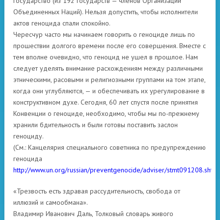
государство (из 192 государств — членов Организации
Объединенных Наций). Нельзя допустить, чтобы исполнители
актов геноцида спали спокойно.
Чересчур часто мы начинаем говорить о геноциде лишь по
прошествии долгого времени после его совершения. Вместе с
тем вполне очевидно, что геноцид не ушел в прошлое. Нам
следует уделять внимание расхождениям между различными
этническими, расовыми и религиозными группами на том этапе,
когда они углубляются, — и обеспечивать их урегулирование в
конструктивном духе. Сегодня, 60 лет спустя после принятия
Конвенции о геноциде, необходимо, чтобы мы по-прежнему
хранили бдительность и были готовы поставить заслон
геноциду.
(Cм.: Канцелярия специального советника по предупреждению
геноцида
http://www.un.org/russian/preventgenocide/adviser/stmt091208.shtml
«Трезвость есть здравая рассудительность, свобода от
иллюзий и самообмана».
Владимир Иванович Даль, Толковый словарь живого