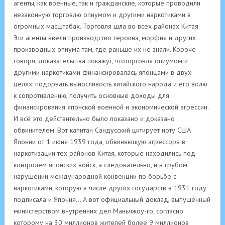
агенты, как военные, так и гражданские, которые проводили
незаконную торговлю опиумом и другими наркотиками в
огромных масштабах. Торговля шла во всех районах Китая.
Эти агенты ввели производство героина, морфия и других
производных опиума там, где раньше их не знали. Короче
говоря, доказательства покажут, чтоторговля опиумом и
другими наркотиками финансировалась японцами в двух
целях: подорвать выносливость китайского народа и его волю
к сопротивлению, получить основные доходы для
финансирования японской военной и экономической агрессии.
И всё это действительно было показано и доказано
обвинителем. Вот капитан Сандусский цитирует ноту США
Японии от 1 июня 1939 года, обвиняющую агрессора в
наркотизации тех районов Китая, которые находились под
контролем японских войск, а следовательно, и в грубом
нарушении международной конвенции по борьбе с
наркотиками, которую в числе других государств в 1931 году
подписала и Япония… А вот официальный доклад, выпущенный
министерством внутренних дел Маньчжоу-го, согласно
которому на 30 миллионов жителей более 9 миллионов