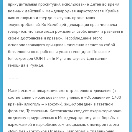
принудительная проституция, использование детей во время
военных действий и международная наркоторговля. Крайне
важно открыто и твердо выступать против таких
злоупотреблений. Во Всеобщей декларации прав человека
говорится, что «все люди рождаются свободными и равными в
своем достоинстве и правах». Несоблюдение этого
основополагающего принципа неизменно влечет за собой
бесчеловечность рабства и ужасы геноцида». Послание
Ген.секретаря ООН Пан Ги Муна по случаю Дня памяти
геноцида в Руанде.
———
Манифестом антинаркотического трезвенного движения (в
соответствии с исследованиями учёных и «Обращением 1700
врачей» алкоголь — наркотик), энциклопедией в газетном
формате, Трезвенным Катехизисом следует охарактеризовать
подшивку приуроченных к Международному дню борьбы с
наркоманией и наркобизнесом специальных номеров газеты
«Мир без наркотиков (Трезвый Петроград)», традиционно