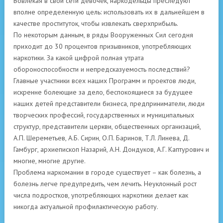
Вовлекая в свои сети девочек, наркодельцы преследуют
вполне определенную цель: использовать их в дальнейшем в
качестве проституток, чтобы извлекать сверхприбыль.
По некоторым данным, в ряды Вооруженных Сил сегодня
приходит до 30 процентов призывников, употребляющих
наркотики. За какой цифрой полная утрата
обороноспособности и непредсказуемость последствий?
Главные участники всех наших Программ и проектов люди,
искренне болеющие за дело, беспокоящиеся за будущее
наших детей представители бизнеса, предприниматели, люди
творческих профессий, государственных и муниципальных
структур, представители церкви, общественных организаций,
А.П. Шереметьев, А.Б. Сирин, О.П. Баринов, Т.Л. Линева, Д.
Гамбург, архиепископ Назарий, А.Н. Дондуков, А.Г. Каптурович и
многие, многие другие.
Проблема наркомании в городе существует – как болезнь, а
болезнь легче предупредить, чем лечить. Неуклонный рост
числа подростков, употребляющих наркотики делает как
никогда актуальной профилактическую работу.