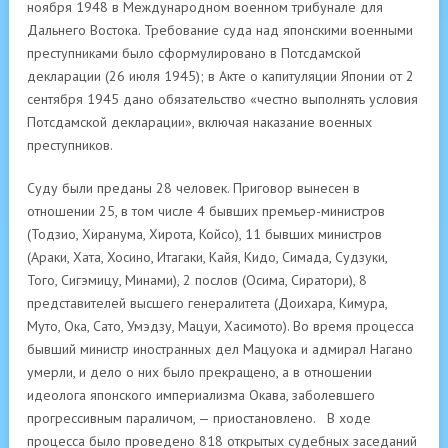
ноября 1948 в Международном военном трибунале для
Дальнего Востока. Требование суда над японскими военными
преступниками было сформулировано в Потсдамской
декларации (26 июля 1945); в Акте о капитуляции Японии от 2
сентября 1945 дано обязательство «честно выполнять условия
Потсдамской декларации», включая наказание военных
преступников.
Суду были преданы 28 человек. Приговор вынесен в
отношении 25, в том числе 4 бывших премьер-министров
(Тодзио, Хиранума, Хирота, Койсо), 11 бывших министров
(Араки, Хата, Хосино, Итагаки, Кайя, Кидо, Симада, Судзуки,
Того, Сигэмицу, Минами), 2 послов (Осима, Сиратори), 8
представителей высшего генералитета (Доихара, Кимура,
Муто, Ока, Сато, Умэдзу, Мацуи, Хасимото). Во время процесса
бывший министр иностранных дел Мацуока и адмирал Нагано
умерли, и дело о них было прекращено, а в отношении
идеолога японского империализма Окава, заболевшего
прогрессивным параличом, — приостановлено. В ходе
процесса было проведено 818 открытых судебных заседаний