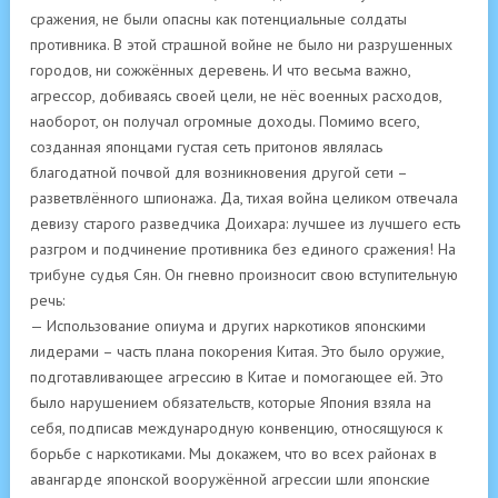
сражения, не были опасны как потенциальные солдаты
противника. В этой страшной войне не было ни разрушенных
городов, ни сожжённых деревень. И что весьма важно,
агрессор, добиваясь своей цели, не нёс военных расходов,
наоборот, он получал огромные доходы. Помимо всего,
созданная японцами густая сеть притонов являлась
благодатной почвой для возникновения другой сети –
разветвлённого шпионажа. Да, тихая война целиком отвечала
девизу старого разведчика Доихара: лучшее из лучшего есть
разгром и подчинение противника без единого сражения! На
трибуне судья Сян. Он гневно произносит свою вступительную
речь:
— Использование опиума и других наркотиков японскими
лидерами – часть плана покорения Китая. Это было оружие,
подготавливающее агрессию в Китае и помогающее ей. Это
было нарушением обязательств, которые Япония взяла на
себя, подписав международную конвенцию, относящуюся к
борьбе с наркотиками. Мы докажем, что во всех районах в
авангарде японской вооружённой агрессии шли японские