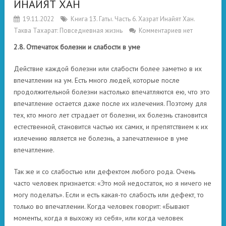
ИНАЙЯТ ХАН
19.11.2022
Книга 13. Гаты. Часть 6. Хазрат Инайят Хан.
Таква Тахарат: Повседневная жизнь
Комментариев нет
2.8. Отпечаток болезни и слабости в уме
Действие каждой болезни или слабости более заметно в их
впечатлении на ум. Есть много людей, которые после
продолжительной болезни настолько впечатляются ею, что это
впечатление остается даже после их излечения. Поэтому для
тех, кто много лет страдает от болезни, их болезнь становится
естественной, становится частью их самих, и препятствием к их
излечению является не болезнь, а запечатленное в уме
впечатление.
Так же и со слабостью или дефектом любого рода. Очень
часто человек признается: «Это мой недостаток, но я ничего не
могу поделать». Если и есть какая-то слабость или дефект, то
только во впечатлении. Когда человек говорит: «Бывают
моменты, когда я выхожу из себя», или когда человек