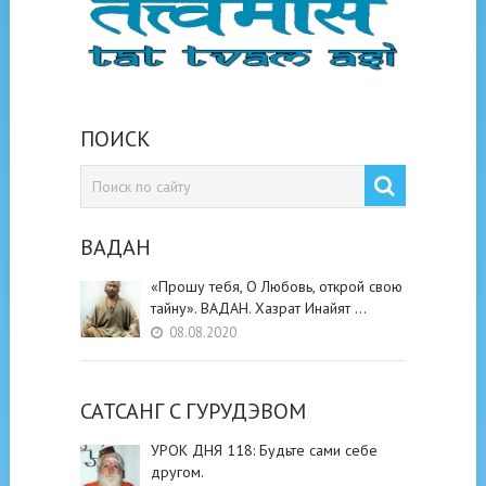
ПОИСК
ВАДАН
«Прошу тебя, О Любовь, открой свою
тайну». ВАДАН. Хазрат Инайят …
08.08.2020
САТСАНГ C ГУРУДЭВОМ
УРОК ДНЯ 118: Будьте cами cебе
другом.