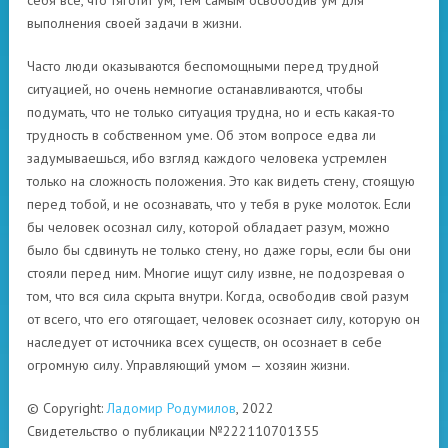
себя все, что тяготит ум, тем самым освободив ум для
выполнения своей задачи в жизни.
Часто люди оказываются беспомощными перед трудной
ситуацией, но очень немногие останавливаются, чтобы
подумать, что не только ситуация трудна, но и есть какая-то
трудность в собственном уме. Об этом вопросе едва ли
задумываешься, ибо взгляд каждого человека устремлен
только на сложность положения. Это как видеть стену, стоящую
перед тобой, и не осознавать, что у тебя в руке молоток. Если
бы человек осознал силу, которой обладает разум, можно
было бы сдвинуть не только стену, но даже горы, если бы они
стояли перед ним. Многие ищут силу извне, не подозревая о
том, что вся сила скрыта внутри. Когда, освободив свой разум
от всего, что его отягощает, человек осознает силу, которую он
наследует от источника всех существ, он осознает в себе
огромную силу. Управляющий умом — хозяин жизни.
© Copyright:
Ладомир Родумилов
, 2022
Свидетельство о публикации №222110701355