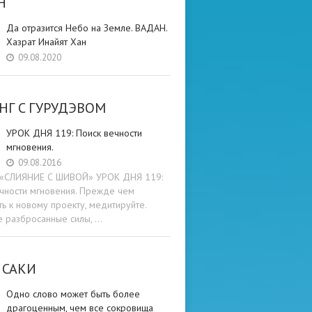
Н
Да отразится Небо на Земле. ВАДАН.
Хазрат Инайят Хан
09.08.2020
НГ C ГУРУДЭВОМ
УРОК ДНЯ 119: Поиск вечности
мгновения.
09.08.2016
и «СЛИЯНИЕ С ШИВОЙ» УРОК ДНЯ 119:
чности мгновения. Прежде чем
ть к новому проекту, медитируйте.
е разбросанные силы, …
 САКИ
Одно слово может быть более
драгоценным, чем все сокровища