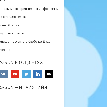
ости
ительные истории, притчи и афоризмы.
 к себе/Эзотерика
атана-Дхарма
ьи/Обзор прессы
ийское Послание о Свободе Духа
рчество
S-SUN В СОЦ.СЕТЯХ
RS-SUN — ИНАЙЯТИЙЯ