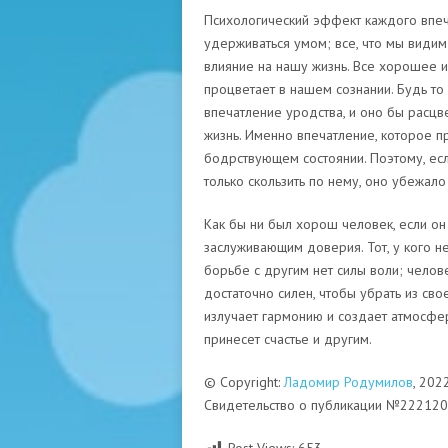
Психологический эффект каждого впеч
удерживаться умом; все, что мы видим
влияние на нашу жизнь. Все хорошее и
процветает в нашем сознании. Будь то
впечатление уродства, и оно бы расцве
жизнь. Именно впечатление, которое п
бодрствующем состоянии. Поэтому, если
только скользить по нему, оно убежало
Как бы ни был хорош человек, если он
заслуживающим доверия. Тот, у кого н
борьбе с другим нет силы воли; челове
достаточно силен, чтобы убрать из св
излучает гармонию и создает атмосфер
принесет счастье и другим.
© Copyright:
Ладомир Родумилов
, 202
Свидетельство о публикации №22212