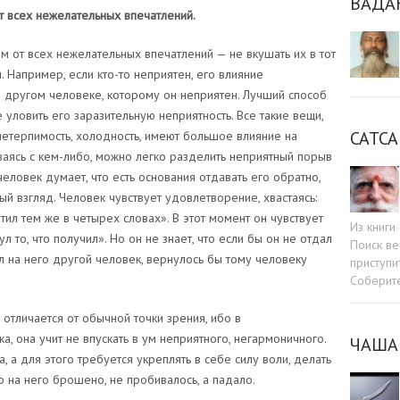
ВАДА
т всех нежелательных впечатлений.
 от всех нежелательных впечатлений — не вкушать их в тот
 Например, если кто-то неприятен, его влияние
 другом человеке, которому он неприятен. Лучший способ
е уловить его заразительную неприятность. Все такие вещи,
САТСА
 нетерпимость, холодность, имеют большое влияние на
иваясь с кем-либо, можно легко разделить неприятный порыв
человек думает, что есть основания отдавать его обратно,
ый взгляд. Человек чувствует удовлетворение, хвастаясь:
етил тем же в четырех словах». В этот момент он чувствует
Из книг
 то, что получил». Но он не знает, что если бы он не отдал
Поиск ве
ил на него другой человек, вернулось бы тому человеку
приступи
Соберит
отличается от обычной точки зрения, ибо в
а, она учит не впускать в ум неприятного, негармоничного.
ЧАША
, а для этого требуется укреплять в себе силу воли, делать
о на него брошено, не пробивалось, а падало.