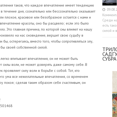
атления таков, что каждое впечатление имеет тенденцию
09.08.
 в течение дня, сознательно или бессознательно оказывает
Коммент
ли плохое, красивое или безобразное остается с нами и
Среди н
 впечатление красоты, оно бы расцвело; если это было
есть так
ло. Это главная причина, по которой сны влияют на нашу
силой и 
роизвело на нас сновидение, вершит свою судьбу в
 бы, остерегаясь, вместо того, чтобы сопротивляться злу,
 бы своей собственной силой.
ТРИЛО
САДГ
СУБР
 легко впитывает впечатления, он не может быть
ет силы воли, не может доверять даже самому себе. В
к проявляет силу воли в борьбе с собой. Тот, кто
оего ума все нежелательные впечатления, со временем
у покоя; сделав таким образом себя счастливым, он
2
0501468