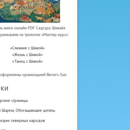
ть книги онлайн PDF Садгуру Шивайя
униясвами из трилогии «Мастер-курс»:
«Слияние с Шивой»
«Жизнь с Шивой»
«Танец с Шивой»
 оформлены оранизацией Revers-Sun
ИКИ
рские страницы
н Шарма. Обогащающие цитаты.
ледие северных народов