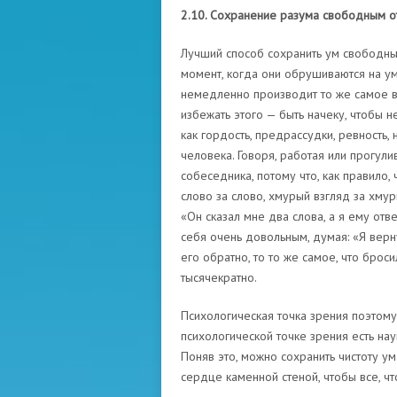
2.10. Сохранение разума свободным о
Лучший способ сохранить ум свободным
момент, когда они обрушиваются на ум.
немедленно производит то же самое в
избежать этого — быть начеку, чтобы н
как гордость, предрассудки, ревность,
человека. Говоря, работая или прогул
собеседника, потому что, как правило, 
слово за слово, хмурый взгляд за хмур
«Он сказал мне два слова, а я ему отв
себя очень довольным, думая: «Я вернул
его обратно, то то же самое, что брос
тысячекратно.
Психологическая точка зрения поэтому 
психологической точке зрения есть наук
Поняв это, можно сохранить чистоту ума
сердце каменной стеной, чтобы все, чт