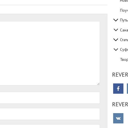
Нов
Поуч
Путь
Сан
Стат
Суф
Тво
REVER
REVE