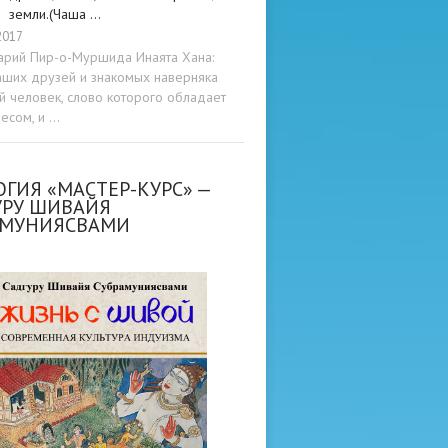
земли.(Чаша …
2017
арий Пир-о-Муршида Инаята Хана:
аших друзей и знакомых наверняка
ой человек, слово которого обладает
весом, и …
ГИЯ «МАСТЕР-КУРС» —
УРУ ШИВАЙЯ
АМУНИЯСВАМИ